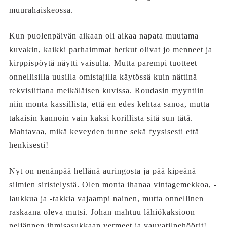
muurahaiskeossa.
Kun puolenpäivän aikaan oli aikaa napata muutama
kuvakin, kaikki parhaimmat herkut olivat jo menneet ja
kirppispöytä näytti vaisulta. Mutta parempi tuotteet
onnellisilla uusilla omistajilla käytössä kuin nättinä
rekvisiittana meikäläisen kuvissa. Roudasin myyntiin
niin monta kassillista, että en edes kehtaa sanoa, mutta
takaisin kannoin vain kaksi korillista sitä sun tätä.
Mahtavaa, mikä keveyden tunne sekä fyysisesti että
henkisesti!
Nyt on nenänpää hellänä auringosta ja pää kipeänä
silmien siristelystä. Olen monta ihanaa vintagemekkoa, -
laukkua ja -takkia vajaampi nainen, mutta onnellinen
raskaana oleva mutsi. Johan mahtuu lähiökaksioon
neljännen ihmisasukkaan vermeet ja vauvatilpehöörit!