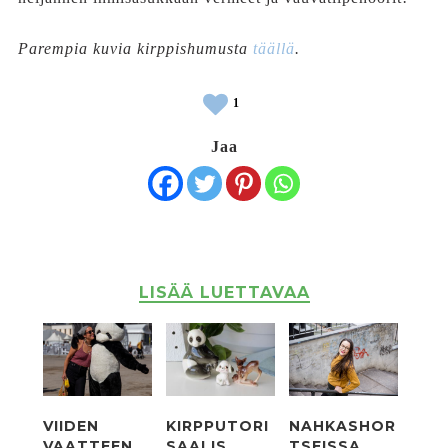
Parempia kuvia kirppishumusta
täällä
.
1
Jaa
LISÄÄ LUETTAVAA
VIIDEN
KIRPPUTORI
NAHKASHOR
VAATTEEN
SAALIS
TSEISSA