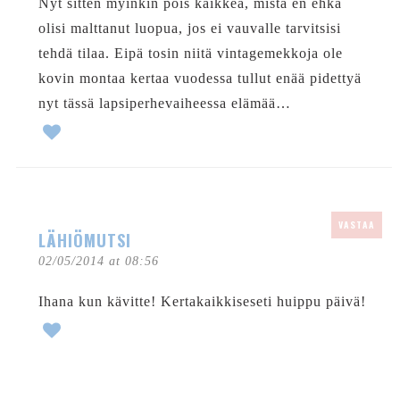
Nyt sitten myinkin pois kaikkea, mistä en ehkä
olisi malttanut luopua, jos ei vauvalle tarvitsisi
tehdä tilaa. Eipä tosin niitä vintagemekkoja ole
kovin montaa kertaa vuodessa tullut enää pidettyä
nyt tässä lapsiperhevaiheessa elämää…
VASTAA
LÄHIÖMUTSI
02/05/2014 at 08:56
Ihana kun kävitte! Kertakaikkiseseti huippu päivä!