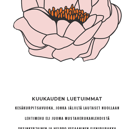
KUUKAUDEN LUETUIMMAT
KESÄKURPITSAVUOKA, JONKA JÄLJILTÄ LAUTASET NUOLLAAN
LEHTIMEHU ELI JUOMA MUSTAHERUKANLEHDISTÄ
YKSINKERTAINEN JA HELPPO VEGAANINEN SIENIPIIRAKKA