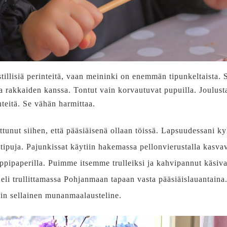
stillisiä perinteitä, vaan meininki on enemmän tipunkeltaista. 
rakkaiden kanssa. Tontut vain korvautuvat pupuilla. Joulusta
nteitä. Se vähän harmittaa.
ttunut siihen, että pääsiäisenä ollaan töissä. Lapsuudessani 
a tipuja. Pajunkissat käytiin hakemassa pellonvierustalla kasvav
ppipaperilla. Puimme itsemme trulleiksi ja kahvipannut käsiva
eli trullittamassa Pohjanmaan tapaan vasta pääsiäislauantaina
ein sellainen munanmaalausteline.