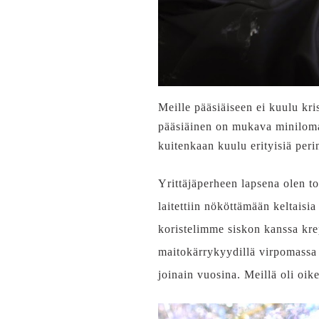
Meille pääsiäiseen ei kuulu kri
pääsiäinen on mukava miniloma 
kuitenkaan kuulu erityisiä peri
Yrittäjäperheen lapsena olen to
laitettiin nököttämään keltaisi
koristelimme siskon kanssa kre
maitokärrykyydillä virpomassa 
joinain vuosina. Meillä oli oik