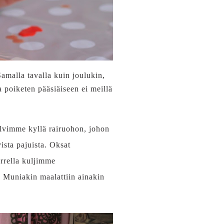
Samalla tavalla kuin joulukin,
 poiketen pääsiäiseen ei meillä
kylvimme kyllä rairuohon, johon
ista pajuista. Oksat
rrella kuljimme
. Muniakin maalattiin ainakin