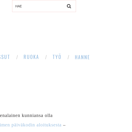
SSUT
RUOKA
TYÖ
HANNE
enalainen kunniansa olla
imen päiväkodin aloituksesta
–