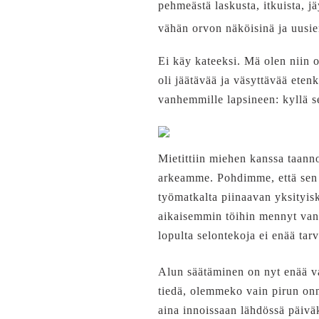
pehmeästä laskusta, itkuista, jä
vähän orvon näköisinä ja uusie
Ei käy kateeksi. Mä olen niin o
oli jäätävää ja väsyttävää eten
vanhemmille lapsineen: kyllä se 
Mietittiin miehen kanssa taanno
arkeamme. Pohdimme, että sen t
työmatkalta piinaavan yksityisko
aikaisemmin töihin mennyt vanh
lopulta selontekoja ei enää tar
Alun säätäminen on nyt enää va
tiedä, olemmeko vain pirun on
aina innoissaan lähdössä päivä