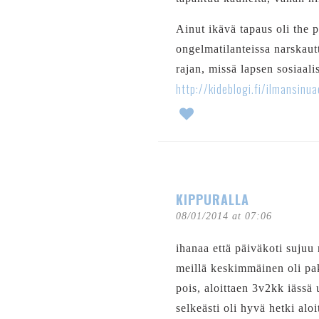
Ainut ikävä tapaus oli the p
ongelmatilanteissa narskautt
rajan, missä lapsen sosiaali
http://kideblogi.fi/ilmansinu
KIPPURALLA
08/01/2014 at 07:06
ihanaa että päiväkoti sujuu 
meillä keskimmäinen oli pak
pois, aloittaen 3v2kk iässä
selkeästi oli hyvä hetki aloi