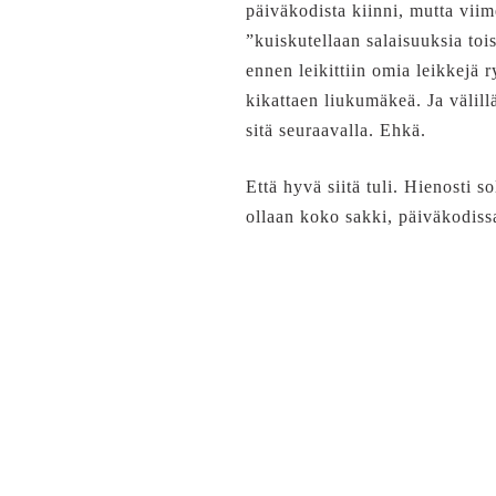
päiväkodista kiinni, mutta vii
”kuiskutellaan salaisuuksia toi
ennen leikittiin omia leikkejä
kikattaen liukumäkeä. Ja välill
sitä seuraavalla. Ehkä.
Että hyvä siitä tuli. Hienosti
ollaan koko sakki, päiväkodiss