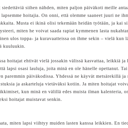
siedettäviä siihen nähden, miten paljon päiväkoti meille antaa.
a lapsemme hoitajia. On onni, että olemme saaneet juuri ne i
kkaita. Musta ei ikinä olisi tekemään heidän työtään, ja kai si
steeri, miten he voivat saada rapiat kymmenen lasta nukaht
en ulos toppa- ja kuravaatteissa on ihme sekin – vielä kun l
sä kuuluukin.
 hoitajat ehtivät vielä jossakin välissä kasvattaa, leikkiä ja 
ä lapsi osasi lauluja, joita minä en ole hänelle opettanut. Tai 
n paremmin päiväkodissa. Yhdessä ne käyvät metsärekillä ja 
rustuksia ja askarteluja vietäväksi kotiin. Ja miten hoitajat vo
kkimiset, kun minä en välillä edes muista ilman kalenteria, o
ksi hoitajat muistavat senkin.
mata, miten lapsi viihtyy muiden lasten kanssa leikkien. En ti