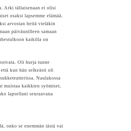
 Arki tällaisenaan ei olisi
hmiset osaksi lapsemme elämää.
ksi arvostan heitä vieläkin
amaan päiväunilleen samaan
ähestulkoon kaikilla on
hoivata. Oli hurja tunne
että kun hän selkeästi oli
nukketeatterissa. Naulakossa
ivat muistaa kaikkien syömiset,
nko lapsellani seuraavana
edä, onko se enemmän iästä vai