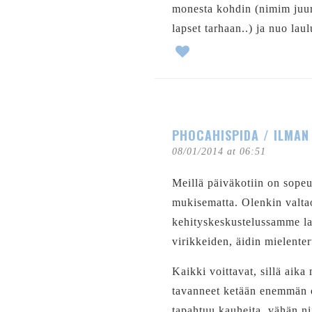
monesta kohdin (nimim juuri
lapset tarhaan..) ja nuo laul
PHOCAHISPIDA / ILMAN 
08/01/2014 at 06:51
Meillä päiväkotiin on sopeu
mukisematta. Olenkin valtao
kehityskeskustelussamme la
virikkeiden, äidin mielente
Kaikki voittavat, sillä aika
tavanneet ketään enemmän oh
tapahtuu kauheita, vähän ni