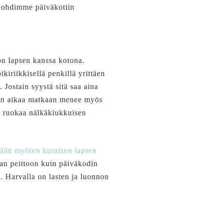
n pohdimme päiväkotiin
n lapsen kanssa kotona.
kiriikkisellä penkillä yrittäen
. Jostain syystä sitä saa aina
rran aikaa matkaan menee myös
aa ruokaa nälkäkiukkuisen
iään myöten kuraisen lapsen
ran peittoon kuin päiväkodin
. Harvalla on lasten ja luonnon