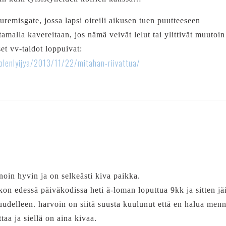
uremisgate, jossa lapsi oireili aikusen tuen puutteeseen
amalla kavereitaan, jos nämä veivät lelut tai ylittivät muutoin
set vv-taidot loppuivat:
aolenlyijya/2013/11/22/mitahan-riivattua/
noin hyvin ja on selkeästi kiva paikka.
on edessä päiväkodissa heti ä-loman loputtua 9kk ja sitten jäi
 uudelleen. harvoin on siitä suusta kuulunut että en halua menn
ttaa ja siellä on aina kivaa.