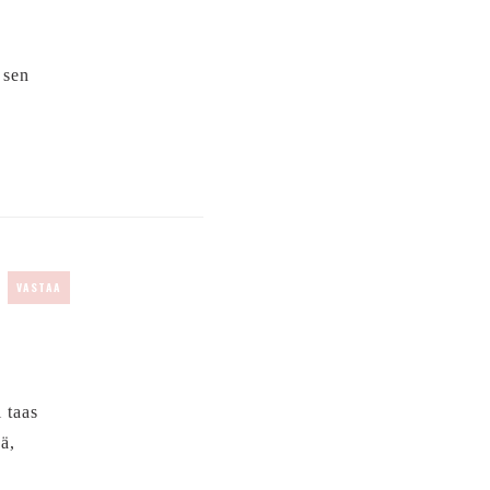
 sen
VASTAA
 taas
ä,