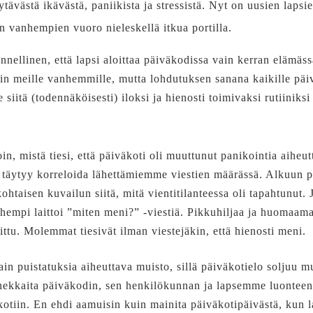
ytävästä ikävästä, paniikista ja stressistä. Nyt on uusien lapsi
n vanhempien vuoro nieleskellä itkua portilla.
nnellinen, että lapsi aloittaa päiväkodissa vain kerran elämäss
kin meille vanhemmille, mutta lohdutuksen sanana kaikille päiv
siitä (todennäköisesti) iloksi ja hienosti toimivaksi rutiiniks
in, mistä tiesi, että päiväkoti oli muuttunut panikointia aiheut
äytyy korreloida lähettämiemme viestien määrässä. Alkuun päi
htaisen kuvailun siitä, mitä vientitilanteessa oli tapahtunut. J
empi laittoi ”miten meni?” -viestiä. Pikkuhiljaa ja huomaamat
vittu. Molemmat tiesivät ilman viestejäkin, että hienosti meni.
in puistatuksia aiheuttava muisto, sillä päiväkotielo soljuu
nekkaita päiväkodin, sen henkilökunnan ja lapsemme luontee
kotiin. En ehdi aamuisin kuin mainita päiväkotipäivästä, kun 