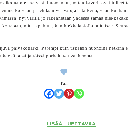
me aikoina olen selvästi huomannut, miten kaverit ovat tulleet
stemme korvaan ja tehdään verivaloja” -tärkeitä, vaan kunhan o
 ryhmässä, nyt välillä jo rakennetaan yhdessä samaa hiekkakak
ä koitetaan, mitä tapahtuu, kun hiekkalapiolla huitaisee. Seuraa
 soljuva päiväkotiarki. Parempi kuin uskalsin huonoina hetkinä
a käyvä lapsi ja töissä porhaltavat vanhemmat.
Jaa
LISÄÄ LUETTAVAA