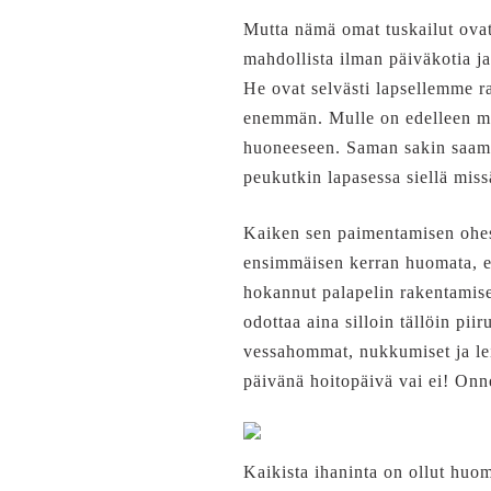
Mutta nämä omat tuskailut ovat 
mahdollista ilman päiväkotia j
He ovat selvästi lapsellemme ra
enemmän. Mulle on edelleen my
huoneeseen. Saman sakin saamin
peukutkin lapasessa siellä mis
Kaiken sen paimentamisen ohessa
ensimmäisen kerran huomata, ett
hokannut palapelin rakentamise
odottaa aina silloin tällöin pii
vessahommat, nukkumiset ja lei
päivänä hoitopäivä vai ei! Onne
Kaikista ihaninta on ollut huo