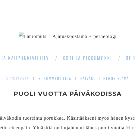
SEARCH
 JA KAUPUNKIVILJELY
KOTI JA PIKKUMÖKKI
REI
07/01/2014
EI KOMMENTTEJA
PÄIVÄKOTI
PERHE-ELÄMÄ
,
PUOLI VUOTTA PÄIVÄKODISSA
äiväkodin tuoreinta porukkaa. Käsittääkseni myös hänen kyse
ettu eteenpäin. Yhtäkkiä on hujahtanut lähes puoli vuotta
Min