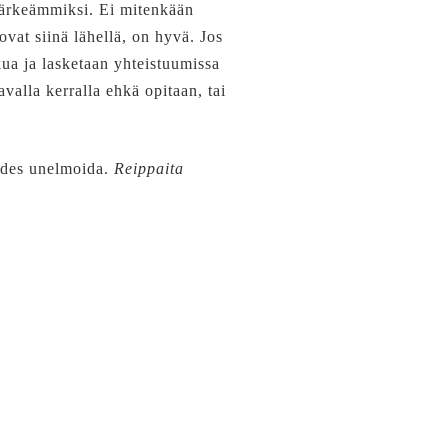
 tärkeämmiksi. Ei mitenkään
vat siinä lähellä, on hyvä. Jos
kua ja lasketaan yhteistuumissa
valla kerralla ehkä opitaan, tai
 edes unelmoida.
Reippaita