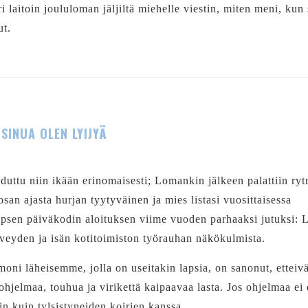
 laitoin joululoman jäljiltä miehelle viestin, miten meni, kun 
ut.
SINUA OLEN LYIJYÄ
duttu niin ikään erinomaisesti; Lomankin jälkeen palattiin ryt
san ajasta hurjan tyytyväinen ja mies listasi vuosittaisessa
psen päiväkodin aloituksen viime vuoden parhaaksi jutuksi: 
rveyden ja isän kotitoimiston työrauhan näkökulmista.
 moni läheisemme, jolla on useitakin lapsia, on sanonut, etteivä
jelmaa, touhua ja virikettä kaipaavaa lasta. Jos ohjelmaa ei 
in kuin tylsistyneiden koirien kanssa…