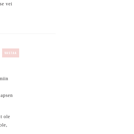
se vei
VASTAA
miin
Lapsen
t ole
ole,