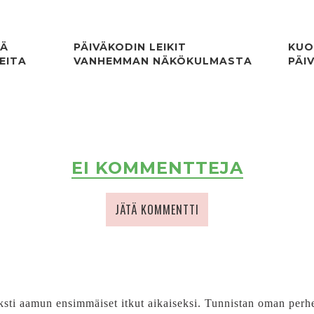
TÄ
PÄIVÄKODIN LEIKIT
KUO
EITA
VANHEMMAN NÄKÖKULMASTA
PÄI
EI KOMMENTTEJA
JÄTÄ KOMMENTTI
ksti aamun ensimmäiset itkut aikaiseksi. Tunnistan oman perhe