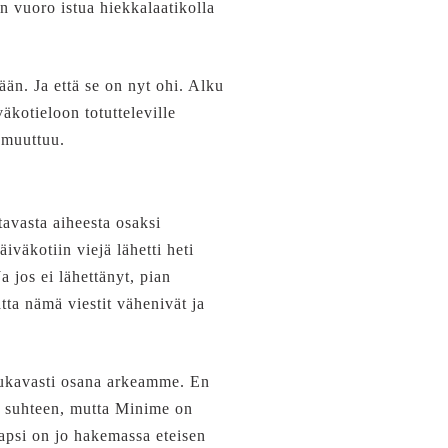
en vuoro istua hiekkalaatikolla
ään. Ja että se on nyt ohi. Alku
äkotieloon totutteleville
i muuttuu.
tavasta aiheesta osaksi
väkotiin viejä lähetti heti
a jos ei lähettänyt, pian
ta nämä viestit vähenivät ja
 mukavasti osana arkeamme. En
n suhteen, mutta Minime on
lapsi on jo hakemassa eteisen