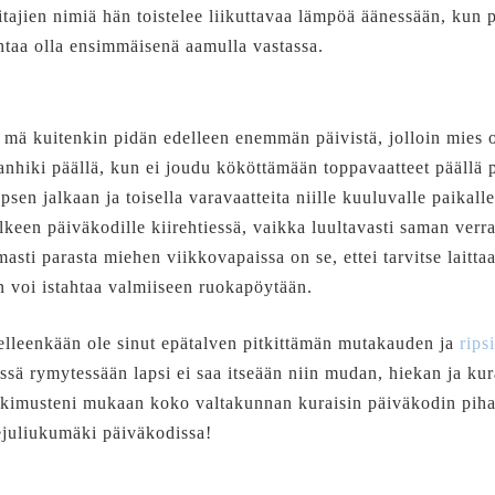
oitajien nimiä hän toistelee liikuttavaa lämpöä äänessään, ku
taa olla ensimmäisenä aamulla vastassa.
ä kuitenkin pidän edelleen enemmän päivistä, jolloin mies o
kanhiki päällä, kun ei joudu kököttämään toppavaatteet päällä pi
apsen jalkaan ja toisella varavaatteita niille kuuluvalle paikalle
lkeen päiväkodille kiirehtiessä, vaikka luultavasti saman ve
sti parasta miehen viikkovapaissa on se, ettei tarvitse laitt
n voi istahtaa valmiiseen ruokapöytään.
elleenkään ole sinut epätalven pitkittämän mutakauden ja
rips
ssä rymytessään lapsi ei saa itseään niin mudan, hiekan ja ku
utkimusteni mukaan koko valtakunnan kuraisin päiväkodin piha
juliukumäki päiväkodissa!