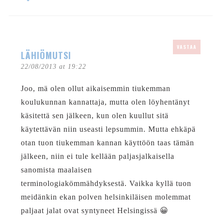
VASTAA
LÄHIÖMUTSI
22/08/2013 at 19:22
Joo, mä olen ollut aikaisemmin tiukemman
koulukunnan kannattaja, mutta olen löyhentänyt
käsitettä sen jälkeen, kun olen kuullut sitä
käytettävän niin useasti lepsummin. Mutta ehkäpä
otan tuon tiukemman kannan käyttöön taas tämän
jälkeen, niin ei tule kellään paljasjalkaisella
sanomista maalaisen
terminologiakömmähdyksestä. Vaikka kyllä tuon
meidänkin ekan polven helsinkiläisen molemmat
paljaat jalat ovat syntyneet Helsingissä 😀