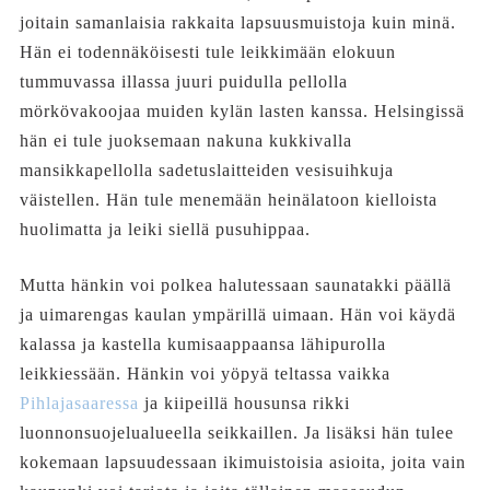
joitain samanlaisia rakkaita lapsuusmuistoja kuin minä.
Hän ei todennäköisesti tule leikkimään elokuun
tummuvassa illassa juuri puidulla pellolla
mörkövakoojaa muiden kylän lasten kanssa. Helsingissä
hän ei tule juoksemaan nakuna kukkivalla
mansikkapellolla sadetuslaitteiden vesisuihkuja
väistellen. Hän tule menemään heinälatoon kielloista
huolimatta ja leiki siellä pusuhippaa.
Mutta hänkin voi polkea halutessaan saunatakki päällä
ja uimarengas kaulan ympärillä uimaan. Hän voi käydä
kalassa ja kastella kumisaappaansa lähipurolla
leikkiessään. Hänkin voi yöpyä teltassa vaikka
Pihlajasaaressa
ja kiipeillä housunsa rikki
luonnonsuojelualueella seikkaillen. Ja lisäksi hän tulee
kokemaan lapsuudessaan ikimuistoisia asioita, joita vain