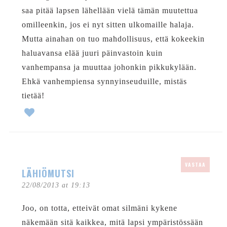
saa pitää lapsen lähellään vielä tämän muutettua
omilleenkin, jos ei nyt sitten ulkomaille halaja.
Mutta ainahan on tuo mahdollisuus, että kokeekin
haluavansa elää juuri päinvastoin kuin
vanhempansa ja muuttaa johonkin pikkukylään.
Ehkä vanhempiensa synnyinseuduille, mistäs
tietää!
VASTAA
LÄHIÖMUTSI
22/08/2013 at 19:13
Joo, on totta, etteivät omat silmäni kykene
näkemään sitä kaikkea, mitä lapsi ympäristössään