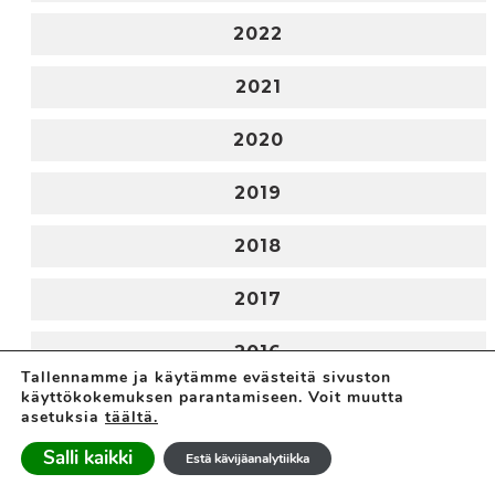
2022
2021
2020
2019
2018
2017
2016
Tallennamme ja käytämme evästeitä sivuston
käyttökokemuksen parantamiseen. Voit muutta
2015
asetuksia
täältä.
Salli kaikki
2014
Estä kävijäanalytiikka