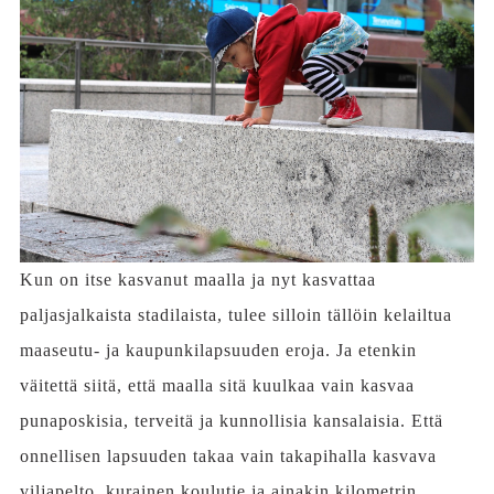
Kun on itse kasvanut maalla ja nyt kasvattaa
paljasjalkaista stadilaista, tulee silloin tällöin kelailtua
maaseutu- ja kaupunkilapsuuden eroja. Ja etenkin
väitettä siitä, että maalla sitä kuulkaa vain kasvaa
punaposkisia, terveitä ja kunnollisia kansalaisia. Että
onnellisen lapsuuden takaa vain takapihalla kasvava
viljapelto, kurainen koulutie ja ainakin kilometrin