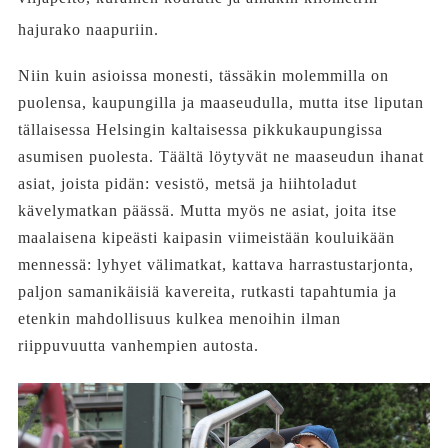
hajurako naapuriin.
Niin kuin asioissa monesti, tässäkin molemmilla on
puolensa, kaupungilla ja maaseudulla, mutta itse liputan
tällaisessa Helsingin kaltaisessa pikkukaupungissa
asumisen puolesta. Täältä löytyvät ne maaseudun ihanat
asiat, joista pidän: vesistö, metsä ja hiihtoladut
kävelymatkan päässä. Mutta myös ne asiat, joita itse
maalaisena kipeästi kaipasin viimeistään kouluikään
mennessä: lyhyet välimatkat, kattava harrastustarjonta,
paljon samanikäisiä kavereita, rutkasti tapahtumia ja
etenkin mahdollisuus kulkea menoihin ilman
riippuvuutta vanhempien autosta.