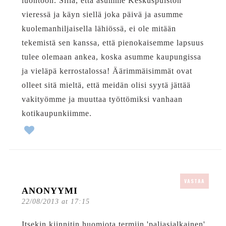
luontoon. Sillä, että asumme Keskuspuiston
vieressä ja käyn siellä joka päivä ja asumme
kuolemanhiljaisella lähiössä, ei ole mitään
tekemistä sen kanssa, että pienokaisemme lapsuus
tulee olemaan ankea, koska asumme kaupungissa
ja vieläpä kerrostalossa! Äärimmäisimmät ovat
olleet sitä mieltä, että meidän olisi syytä jättää
vakityömme ja muuttaa työttömiksi vanhaan
kotikaupunkiimme.
VASTAA
ANONYYMI
22/08/2013 at 17:15
Itsekin kiinnitin huomiota termiin 'paljasjalkainen',