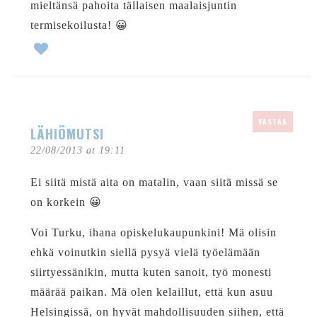
mieltänsä pahoita tällaisen maalaisjuntin
termisekoilusta! 😀
VASTAA
LÄHIÖMUTSI
22/08/2013 at 19:11
Ei siitä mistä aita on matalin, vaan siitä missä se
on korkein 😀
Voi Turku, ihana opiskelukaupunkini! Mä olisin
ehkä voinutkin siellä pysyä vielä työelämään
siirtyessänikin, mutta kuten sanoit, työ monesti
määrää paikan. Mä olen kelaillut, että kun asuu
Helsingissä, on hyvät mahdollisuuden siihen, että