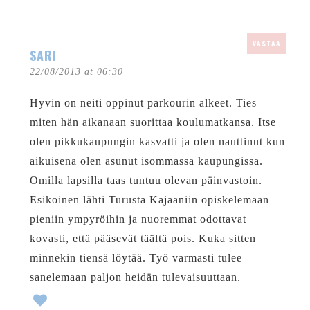
VASTAA
SARI
22/08/2013 at 06:30
Hyvin on neiti oppinut parkourin alkeet. Ties
miten hän aikanaan suorittaa koulumatkansa. Itse
olen pikkukaupungin kasvatti ja olen nauttinut kun
aikuisena olen asunut isommassa kaupungissa.
Omilla lapsilla taas tuntuu olevan päinvastoin.
Esikoinen lähti Turusta Kajaaniin opiskelemaan
pieniin ympyröihin ja nuoremmat odottavat
kovasti, että pääsevät täältä pois. Kuka sitten
minnekin tiensä löytää. Työ varmasti tulee
sanelemaan paljon heidän tulevaisuuttaan.