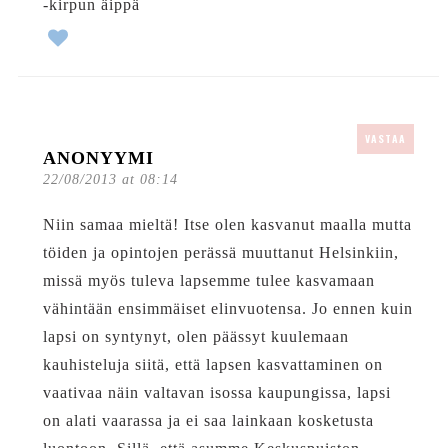
-kirpun äippä
VASTAA
ANONYYMI
22/08/2013 at 08:14
Niin samaa mieltä! Itse olen kasvanut maalla mutta
töiden ja opintojen perässä muuttanut Helsinkiin,
missä myös tuleva lapsemme tulee kasvamaan
vähintään ensimmäiset elinvuotensa. Jo ennen kuin
lapsi on syntynyt, olen päässyt kuulemaan
kauhisteluja siitä, että lapsen kasvattaminen on
vaativaa näin valtavan isossa kaupungissa, lapsi
on alati vaarassa ja ei saa lainkaan kosketusta