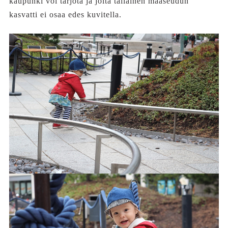
kaupunki voi tarjota ja joita tällainen maaseudun
kasvatti ei osaa edes kuvitella.