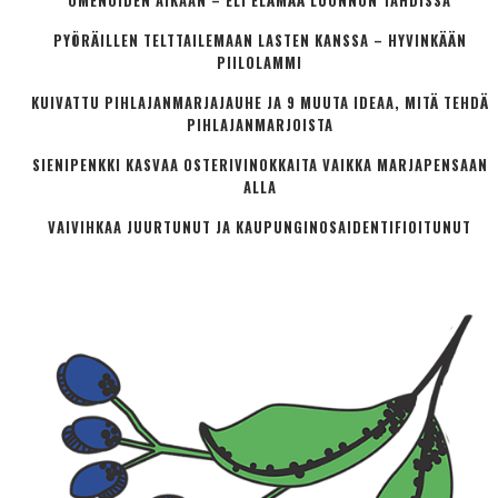
OMENOIDEN AIKAAN – ELI ELÄMÄÄ LUONNON TAHDISSA
PYÖRÄILLEN TELTTAILEMAAN LASTEN KANSSA – HYVINKÄÄN
PIILOLAMMI
KUIVATTU PIHLAJANMARJAJAUHE JA 9 MUUTA IDEAA, MITÄ TEHDÄ
PIHLAJANMARJOISTA
SIENIPENKKI KASVAA OSTERIVINOKKAITA VAIKKA MARJAPENSAAN
ALLA
VAIVIHKAA JUURTUNUT JA KAUPUNGINOSA­IDENTIFIOITUNUT