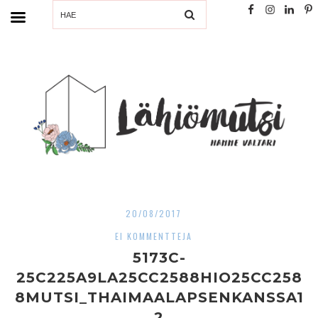
SEARCH
20/08/2017
EI KOMMENTTEJA
5173C-
25C225A9LA25CC2588HIO25CC258
8MUTSI_THAIMAALAPSENKANSSA1
2