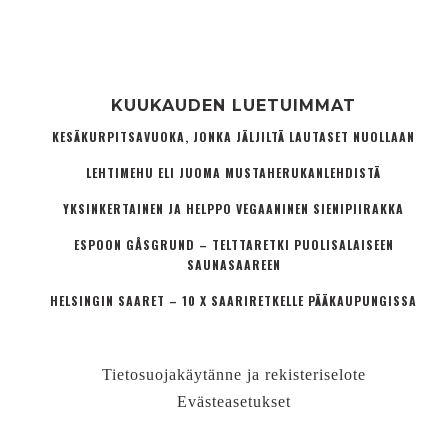
KUUKAUDEN LUETUIMMAT
KESÄKURPITSAVUOKA, JONKA JÄLJILTÄ LAUTASET NUOLLAAN
LEHTIMEHU ELI JUOMA MUSTAHERUKANLEHDISTÄ
YKSINKERTAINEN JA HELPPO VEGAANINEN SIENIPIIRAKKA
ESPOON GÅSGRUND – TELTTARETKI PUOLISALAISEEN
SAUNASAAREEN
HELSINGIN SAARET – 10 X SAARIRETKELLE PÄÄKAUPUNGISSA
Tietosuojakäytänne ja rekisteriselote
Evästeasetukset