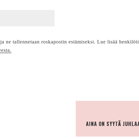
 ja ne tallennetaan roskapostin estämiseksi. Lue lisää henkilöt
eesta.
AINA ON SYYTÄ JUHLA