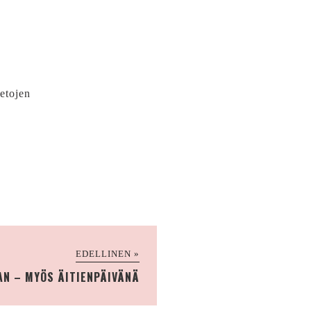
ietojen
EDELLINEN »
AN – MYÖS ÄITIENPÄIVÄNÄ