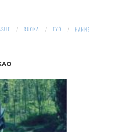
SSUT
RUOKA
TYÖ
HANNE
KAO