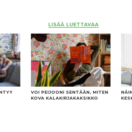
LISÄÄ LUETTAVAA
YNTYY
VOI PEIJOONI SENTÄÄN, MITEN
NÄI
KOVA KALAKIRJAKAKSIKKO
KES