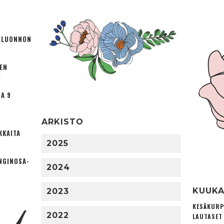
Ä LUONNON
TEN
I
A 9
ARKISTO
KKAITA
2025
NGINOSA­
2024
KUUKA
2023
KESÄKURP
2022
LAUTASET