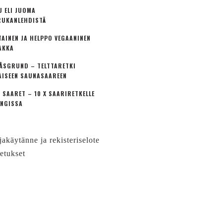
U ELI JUOMA
UKANLEHDISTÄ
TAINEN JA HELPPO VEGAANINEN
AKKA
ÅSGRUND – TELTTARETKI
AISEEN SAUNASAAREEN
 SAARET – 10 X SAARIRETKELLE
NGISSA
jakäytänne ja rekisteriselote
etukset