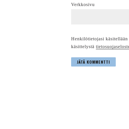
Verkkosivu
Henkilötietojasi käsitellään
käsittelystä
tietosuojaselost