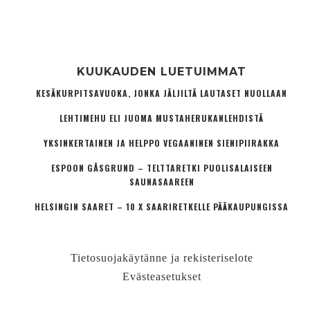
KUUKAUDEN LUETUIMMAT
KESÄKURPITSAVUOKA, JONKA JÄLJILTÄ LAUTASET NUOLLAAN
LEHTIMEHU ELI JUOMA MUSTAHERUKANLEHDISTÄ
YKSINKERTAINEN JA HELPPO VEGAANINEN SIENIPIIRAKKA
ESPOON GÅSGRUND – TELTTARETKI PUOLISALAISEEN
SAUNASAAREEN
HELSINGIN SAARET – 10 X SAARIRETKELLE PÄÄKAUPUNGISSA
Tietosuojakäytänne ja rekisteriselote
Evästeasetukset