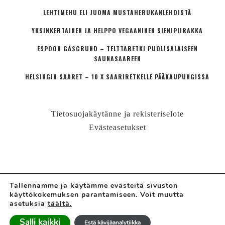
LEHTIMEHU ELI JUOMA MUSTAHERUKANLEHDISTÄ
YKSINKERTAINEN JA HELPPO VEGAANINEN SIENIPIIRAKKA
ESPOON GÅSGRUND – TELTTARETKI PUOLISALAISEEN
SAUNASAAREEN
HELSINGIN SAARET – 10 X SAARIRETKELLE PÄÄKAUPUNGISSA
Tietosuojakäytänne ja rekisteriselote
Evästeasetukset
Tallennamme ja käytämme evästeitä sivuston
käyttökokemuksen parantamiseen. Voit muutta
© LÄHIÖMUTSI | HANNE VALTARI
asetuksia
täältä.
Ajatuskoostamo + perheblogi
Salli kaikki
Estä kävijäanalytiikka