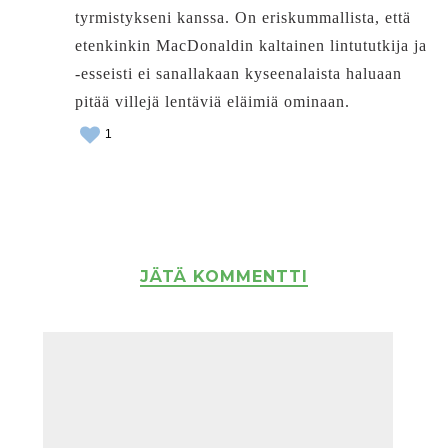
tyrmistykseni kanssa. On eriskummallista, että
etenkinkin MacDonaldin kaltainen lintututkija ja
-esseisti ei sanallakaan kyseenalaista haluaan
pitää villejä lentäviä eläimiä ominaan.
1
JÄTÄ KOMMENTTI