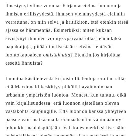
ilmestynyt viime vuonna. Kirjan asetelma luonnon ja
ihmisen erillisyydestä, ihmisen ylemmyydestä eläimiin
verrattuna, on niin selvä ja kritiikitön, että etenkin tässä
ajassa se hämmentää. Esimerkiksi: miten kukaan
sivistynyt ihminen voi nykypäivänä ottaa lemmikiksi
papukaijoja, pitää niin itsestään selvänä lentävän
luontokappaleen
omistajuutta
? Etenkin jos kirjoittaa
esseitä linnuista?
Luontoa käsittelevistä kirjoista Iltalentoja erottuu sillä,
että Macdonald keskittyy pitkälti havainnoimaan
urbaanin ympäristön luontoa. Monesti kun tuntuu, eikä
vain kirjallisuudessa, että luonnon ajatellaan olevan
vastakohta kaupungille. Että luonnon kanssa yhteyteen
pääsee vain matkaamalla erämaahan tai vähintään nyt
johonkin maalaispitäjään. Vaikka esimerkiksi itse näin
helsinkiläisenä vietän enemmän aikaa metsässä ja näen