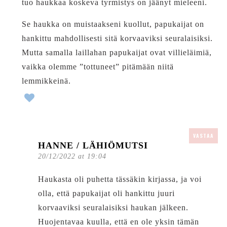
tuo haukkaa koskeva tyrmistys on jäänyt mieleeni.
Se haukka on muistaakseni kuollut, papukaijat on
hankittu mahdollisesti sitä korvaaviksi seuralaisiksi.
Mutta samalla laillahan papukaijat ovat villieläimiä,
vaikka olemme ”tottuneet” pitämään niitä
lemmikkeinä.
VASTAA
HANNE / LÄHIÖMUTSI
20/12/2022 at 19:04
Haukasta oli puhetta tässäkin kirjassa, ja voi
olla, että papukaijat oli hankittu juuri
korvaaviksi seuralaisiksi haukan jälkeen.
Huojentavaa kuulla, että en ole yksin tämän