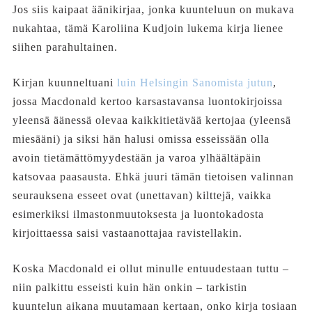
Jos siis kaipaat äänikirjaa, jonka kuunteluun on mukava
nukahtaa, tämä Karoliina Kudjoin lukema kirja lienee
siihen parahultainen.
Kirjan kuunneltuani
luin Helsingin Sanomista jutun
,
jossa Macdonald kertoo karsastavansa luontokirjoissa
yleensä äänessä olevaa kaikkitietävää kertojaa (yleensä
miesääni) ja siksi hän halusi omissa esseissään olla
avoin tietämättömyydestään ja varoa ylhäältäpäin
katsovaa paasausta. Ehkä juuri tämän tietoisen valinnan
seurauksena esseet ovat (unettavan) kilttejä, vaikka
esimerkiksi ilmastonmuutoksesta ja luontokadosta
kirjoittaessa saisi vastaanottajaa ravistellakin.
Koska Macdonald ei ollut minulle entuudestaan tuttu –
niin palkittu esseisti kuin hän onkin – tarkistin
kuuntelun aikana muutamaan kertaan, onko kirja tosiaan