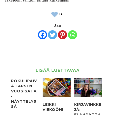
askeleeni tahdon laittaa kulkemaan.
14
Jaa
LISÄÄ LUETTAVAA
ROKULIPÄIV
Ä LAPSEN
VUOSISATA
-
NÄYTTELYS
LEIKKI
KIRJAVINKKE
SÄ
VIEKÖÖN!
JÄ:
ELÄHDYTTÄ