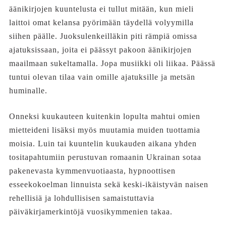
äänikirjojen kuuntelusta ei tullut mitään, kun mieli
laittoi omat kelansa pyörimään täydellä volyymilla
siihen päälle. Juoksulenkeilläkin piti rämpiä omissa
ajatuksissaan, joita ei päässyt pakoon äänikirjojen
maailmaan sukeltamalla. Jopa musiikki oli liikaa. Päässä
tuntui olevan tilaa vain omille ajatuksille ja metsän
huminalle.
Onneksi kuukauteen kuitenkin lopulta mahtui omien
mietteideni lisäksi myös muutamia muiden tuottamia
moisia. Luin tai kuuntelin kuukauden aikana yhden
tositapahtumiin perustuvan romaanin Ukrainan sotaa
pakenevasta kymmenvuotiaasta, hypnoottisen
esseekokoelman linnuista sekä keski-ikäistyvän naisen
rehellisiä ja lohdullisisen samaistuttavia
päiväkirjamerkintöjä vuosikymmenien takaa.