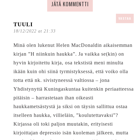
JÄTÄ KOMMENTTI
VASTAA
TUULI
18/12/2022 at 21:33
Minä olen lukenut Helen MacDonaldin aikaisemman
kirjan ”H niinkuin haukka”. Ja vaikka se(kin) on
hyvin kirjoitettu kirja, osa tekstistä meni minulta
ikään kuin ohi siinä tyrmistyksessä, että voiko olla
totta että nk. sivistyneessä valtiossa – jona
Yhdistynyttä Kuningaskuntaa kuitenkin periaatteessa
pitäisin – harrastetaan ihan oikeasti
haukkametsästystä ja siksi on täysin sallittua ostaa
itselleen haukka, villieläin, ”koulutettavaksi”?
Kirjassa oli toki paljon muutakin, erityisesti
kirjoittajan depressio isän kuoleman jälkeen, mutta