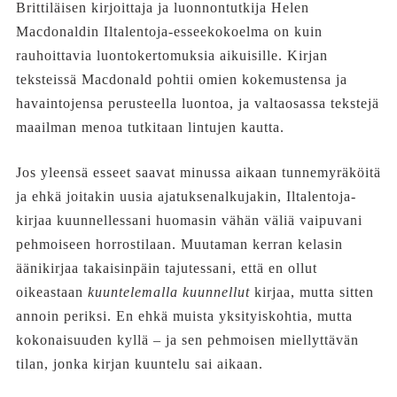
Brittiläisen kirjoittaja ja luonnontutkija Helen
Macdonaldin Iltalentoja-esseekokoelma on kuin
rauhoittavia luontokertomuksia aikuisille. Kirjan
teksteissä Macdonald pohtii omien kokemustensa ja
havaintojensa perusteella luontoa, ja valtaosassa tekstejä
maailman menoa tutkitaan lintujen kautta.
Jos yleensä esseet saavat minussa aikaan tunnemyräköitä
ja ehkä joitakin uusia ajatuksenalkujakin, Iltalentoja-
kirjaa kuunnellessani huomasin vähän väliä vaipuvani
pehmoiseen horrostilaan. Muutaman kerran kelasin
äänikirjaa takaisinpäin tajutessani, että en ollut
oikeastaan
kuuntelemalla kuunnellut
kirjaa, mutta sitten
annoin periksi. En ehkä muista yksityiskohtia, mutta
kokonaisuuden kyllä – ja sen pehmoisen miellyttävän
tilan, jonka kirjan kuuntelu sai aikaan.