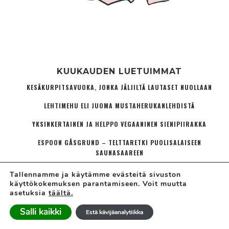
KUUKAUDEN LUETUIMMAT
KESÄKURPITSAVUOKA, JONKA JÄLJILTÄ LAUTASET NUOLLAAN
LEHTIMEHU ELI JUOMA MUSTAHERUKANLEHDISTÄ
YKSINKERTAINEN JA HELPPO VEGAANINEN SIENIPIIRAKKA
ESPOON GÅSGRUND – TELTTARETKI PUOLISALAISEEN
SAUNASAAREEN
HELSINGIN SAARET – 10 X SAARIRETKELLE PÄÄKAUPUNGISSA
Tallennamme ja käytämme evästeitä sivuston
käyttökokemuksen parantamiseen. Voit muutta
asetuksia
täältä.
Tietosuojakäytänne ja rekisteriselote
Salli kaikki
Estä kävijäanalytiikka
Evästeasetukset