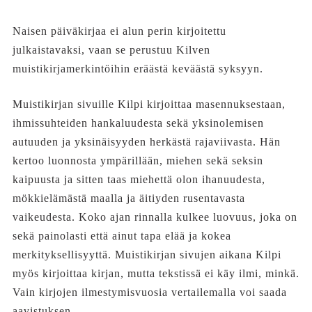
Naisen päiväkirjaa ei alun perin kirjoitettu
julkaistavaksi, vaan se perustuu Kilven
muistikirjamerkintöihin eräästä keväästä syksyyn.
Muistikirjan sivuille Kilpi kirjoittaa masennuksestaan,
ihmissuhteiden hankaluudesta sekä yksinolemisen
autuuden ja yksinäisyyden herkästä rajaviivasta. Hän
kertoo luonnosta ympärillään, miehen sekä seksin
kaipuusta ja sitten taas miehettä olon ihanuudesta,
mökkielämästä maalla ja äitiyden rusentavasta
vaikeudesta. Koko ajan rinnalla kulkee luovuus, joka on
sekä painolasti että ainut tapa elää ja kokea
merkityksellisyyttä. Muistikirjan sivujen aikana Kilpi
myös kirjoittaa kirjan, mutta tekstissä ei käy ilmi, minkä.
Vain kirjojen ilmestymisvuosia vertailemalla voi saada
aavistuksen.