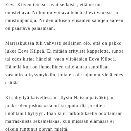
Eeva Kilven teokset ovat sellaisia, että ne on
omistettava. Niihin on voitava tehdä alleviivauksia ja
muistiinpanoja. Niiden arkisen viisaiden sanojen ääreen
on päästävä palaamaan.
Marraskuussa tuli vahvasti sellainen olo, että on pakko
lukea Eeva Kilpeä. Ei mitään erityistä kappaletta, runoa
tai edes kirjaa häneltä, vaan ylipäätään Eeva Kilpeä.
Hänellä kun on ihmeellinen taito antaa sanoillaan
vastauksia kysymyksiin, joita en ole tajunnut vielä edes
esittää.
Kirjahyllyä kaivellessani löysin Naisen päiväkirjan,
jonka olen joskus ostanut kirpputorilta ja sitten
unohtanut hyllyyn. Ihan kuin tarkoituksella odottamaan
marraskuista sekamelskaa, kun missään elämässä ei
oikein tuntunut olevan mieltä.