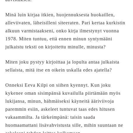
Minä luin kirjaa itkien, huojennuksesta huokaillen,
alleviivaten, läheisilleni siteeraten. Pari kertaa kurkistin
alkuun varmistaakseni, onko kirja ilmestynyt vuonna
1978. Miten tuntuu, että ennen minun syntymääni
julkaistu teksti on kirjoitettu minulle, minusta?
Miten joku pystyy kirjoittaa ja lopulta antaa julkaista
sellaista, mitä itse en oikein uskalla edes ajatella?
Onneksi Eeva Kilpi on siihen kyennyt. Kun joku
kykenee oman sisimpänsä kuvailulla piirtämään myös
lukijansa, minun, hähmäiseksi käyneitä ääriviivoja
paremmin esiin, askeleet tuntuvat taas edes hitusen
vakaammilta. Ja tärkeimpänä: taisin saada
huomaamattani lisävahvistusta sille, mihin suuntaan ne