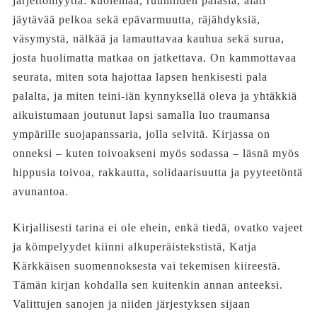
järjettömyyttä: kuolemaa, ruumiiden palasia, alati
jäytävää pelkoa sekä epävarmuutta, räjähdyksiä,
väsymystä, nälkää ja lamauttavaa kauhua sekä surua,
josta huolimatta matkaa on jatkettava. On kammottavaa
seurata, miten sota hajottaa lapsen henkisesti pala
palalta, ja miten teini-iän kynnyksellä oleva ja yhtäkkiä
aikuistumaan joutunut lapsi samalla luo traumansa
ympärille suojapanssaria, jolla selvitä. Kirjassa on
onneksi – kuten toivoakseni myös sodassa – läsnä myös
hippusia toivoa, rakkautta, solidaarisuutta ja pyyteetöntä
avunantoa.
Kirjallisesti tarina ei ole ehein, enkä tiedä, ovatko vajeet
ja kömpelyydet kiinni alkuperäistekstistä, Katja
Kärkkäisen suomennoksesta vai tekemisen kiireestä.
Tämän kirjan kohdalla sen kuitenkin annan anteeksi.
Valittujen sanojen ja niiden järjestyksen sijaan