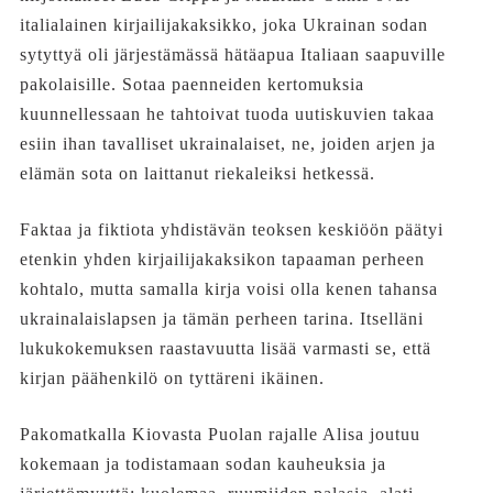
italialainen kirjailijakaksikko, joka Ukrainan sodan
sytyttyä oli järjestämässä hätäapua Italiaan saapuville
pakolaisille. Sotaa paenneiden kertomuksia
kuunnellessaan he tahtoivat tuoda uutiskuvien takaa
esiin ihan tavalliset ukrainalaiset, ne, joiden arjen ja
elämän sota on laittanut riekaleiksi hetkessä.
Faktaa ja fiktiota yhdistävän teoksen keskiöön päätyi
etenkin yhden kirjailijakaksikon tapaaman perheen
kohtalo, mutta samalla kirja voisi olla kenen tahansa
ukrainalaislapsen ja tämän perheen tarina. Itselläni
lukukokemuksen raastavuutta lisää varmasti se, että
kirjan päähenkilö on tyttäreni ikäinen.
Pakomatkalla Kiovasta Puolan rajalle Alisa joutuu
kokemaan ja todistamaan sodan kauheuksia ja