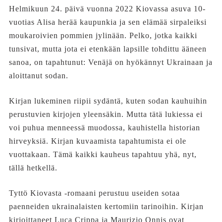
Helmikuun 24. päivä vuonna 2022 Kiovassa asuva 10-
vuotias Alisa herää kaupunkia ja sen elämää sirpaleiksi
moukaroivien pommien jylinään. Pelko, jotka kaikki
tunsivat, mutta jota ei etenkään lapsille tohdittu ääneen
sanoa, on tapahtunut: Venäjä on hyökännyt Ukrainaan ja
aloittanut sodan.
Kirjan lukeminen riipii sydäntä, kuten sodan kauhuihin
perustuvien kirjojen yleensäkin. Mutta tätä lukiessa ei
voi puhua menneessä muodossa, kauhistella historian
hirveyksiä. Kirjan kuvaamista tapahtumista ei ole
vuottakaan. Tämä kaikki kauheus tapahtuu yhä, nyt,
tällä hetkellä.
Tyttö Kiovasta -romaani perustuu useiden sotaa
paenneiden ukrainalaisten kertomiin tarinoihin. Kirjan
kirjoittaneet Luca Crippa ja Maurizio Onnis ovat