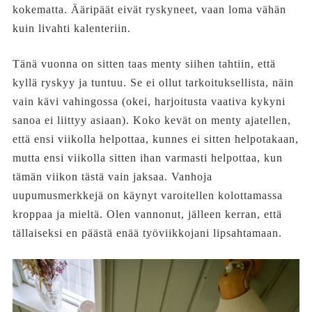
kokematta. Ääripäät eivät ryskyneet, vaan loma vähän
kuin livahti kalenteriin.
Tänä vuonna on sitten taas menty siihen tahtiin, että
kyllä ryskyy ja tuntuu. Se ei ollut tarkoituksellista, näin
vain kävi vahingossa (okei, harjoitusta vaativa kykyni
sanoa ei liittyy asiaan). Koko kevät on menty ajatellen,
että ensi viikolla helpottaa, kunnes ei sitten helpotakaan,
mutta ensi viikolla sitten ihan varmasti helpottaa, kun
tämän viikon tästä vain jaksaa. Vanhoja
uupumusmerkkejä on käynyt varoitellen kolottamassa
kroppaa ja mieltä. Olen vannonut, jälleen kerran, että
tällaiseksi en päästä enää työviikkojani lipsahtamaan.