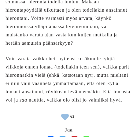
solmussa, hieronta todella tuntuu. Makaan
hierontapöydällä uikuttaen ja olen todellakin ansainnut
hierontani. Voitte varmasti myös arvata, käynkö
hieronnoissa ylläpitämässä hyvinvointiani, vai
muistanko varata ajan vasta kun kuljen mutkalla ja
herään aamuisin päänsärkyyn?
Voin varata vaikka heti nyt ensi kesäkuulle tyhjiä
viikkoja ennen lomaa (todellakin teen sen), vaikka parit
hieronnatkin vielä (ehkä, katsotaan nyt), mutta mieltäni
ei niin vain väännetä ymmärtämään, että olen kyllä
lomani ansainnut, röyhkeän levänneenäkin. Että lomasta
voi ja
saa
nauttia, vaikka olo olisi jo valmiiksi hyvä.
63
Jaa