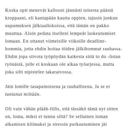
Koska opit menevät kallooni jännästi toisesta päästä
kroppaani, eli kantapään kautta oppien, tajusin jonkun
uupumuksen jälkiaallokoissa, että tämän on pakko
muuttua. Aloin pedata itselleni lempeät laskeutumiset
lomaan. En ottanut viimeisille viikoille deadline-
hommia, jotta ehdin hoitaa töiden jälkihommat rauhassa.
Ehdin jopa siivota työpöydän kaikesta siitä to do -listan
ryönästä, jolle ei koskaan ole aikaa työarjessa, mutta
joka silti nipistelee takaraivossa.
Jäin lomille tasapainoisena ja rauhallisena. Ja se ei
tuntunut miltään
.
Oli vain vähän plääh-fiilis, että tässäkö tämä nyt sitten
on, loma, miksi ei tunnu siltä? Se sellainen loman
alkamisen kliimaksi ja stressin purkautuminen jäi