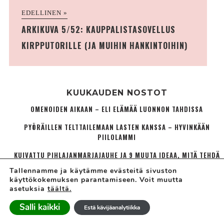
EDELLINEN »
ARKIKUVA 5/52: KAUPPALISTASOVELLUS
KIRPPUTORILLE (JA MUIHIN HANKINTOIHIN)
KUUKAUDEN NOSTOT
OMENOIDEN AIKAAN – ELI ELÄMÄÄ LUONNON TAHDISSA
PYÖRÄILLEN TELTTAILEMAAN LASTEN KANSSA – HYVINKÄÄN
PIILOLAMMI
KUIVATTU PIHLAJANMARJAJAUHE JA 9 MUUTA IDEAA, MITÄ TEHDÄ
PIHLAJANMARJOISTA
Tallennamme ja käytämme evästeitä sivuston
käyttökokemuksen parantamiseen. Voit muutta
SIENIPENKKI KASVAA OSTERIVINOKKAITA VAIKKA MARJAPENSAAN
asetuksia
täältä.
ALLA
Salli kaikki
Estä kävijäanalytiikka
VAIVIHKAA JUURTUNUT JA KAUPUNGINOSA­IDENTIFIOITUNUT