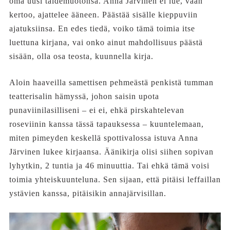
oma uusi taidemuotonsa. Anna Järvinen ei lue, vaan
kertoo, ajattelee ääneen. Päästää sisälle kieppuviin
ajatuksiinsa. En edes tiedä, voiko tämä toimia itse
luettuna kirjana, vai onko ainut mahdollisuus päästä
sisään, olla osa teosta, kuunnella kirja.
Aloin haaveilla samettisen pehmeästä penkistä tumman
teatterisalin hämyssä, johon saisin upota
punaviinilasilliseni – ei ei, ehkä pirskahtelevan
roseviinin kanssa tässä tapauksessa – kuuntelemaan,
miten pimeyden keskellä spottivalossa istuva Anna
Järvinen lukee kirjaansa. Äänikirja olisi siihen sopivan
lyhytkin, 2 tuntia ja 46 minuuttia. Tai ehkä tämä voisi
toimia yhteiskuunteluna. Sen sijaan, että pitäisi leffaillan
ystävien kanssa, pitäisikin annajärvisillan.