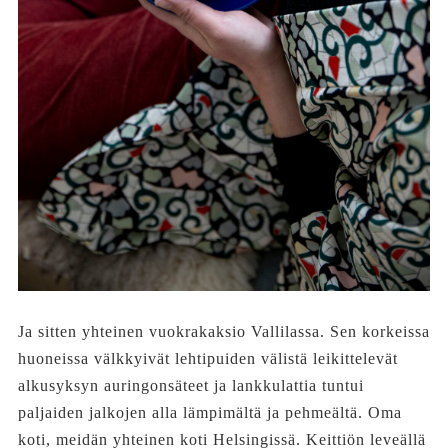
Ja sitten yhteinen vuokrakaksio Vallilassa. Sen korkeissa
huoneissa välkkyivät lehtipuiden välistä leikittelevät
alkusyksyn auringonsäteet ja lankkulattia tuntui
paljaiden jalkojen alla lämpimältä ja pehmeältä. Oma
koti, meidän yhteinen koti Helsingissä. Keittiön leveällä