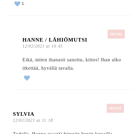
1
VASTAA
HANNE / LÄHIÖMUTSI
12/02/2021 at 10:45
Eikä, miten ihanasti sanottu, kiitos! Ihan alko
itkettää, hyvällä tavalla.
VASTAA
SYLVIA
12/02/2021 at 11:18
Todella. Hanne osaa(t) hirveän hyvin kuvailla