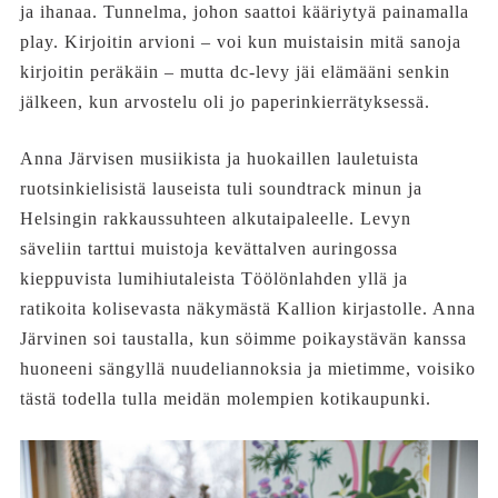
ja ihanaa. Tunnelma, johon saattoi kääriytyä painamalla
play. Kirjoitin arvioni – voi kun muistaisin mitä sanoja
kirjoitin peräkäin – mutta dc-levy jäi elämääni senkin
jälkeen, kun arvostelu oli jo paperinkierrätyksessä.
Anna Järvisen musiikista ja huokaillen lauletuista
ruotsinkielisistä lauseista tuli soundtrack minun ja
Helsingin rakkaussuhteen alkutaipaleelle. Levyn
säveliin tarttui muistoja kevättalven auringossa
kieppuvista lumihiutaleista Töölönlahden yllä ja
ratikoita kolisevasta näkymästä Kallion kirjastolle. Anna
Järvinen soi taustalla, kun söimme poikaystävän kanssa
huoneeni sängyllä nuudeliannoksia ja mietimme, voisiko
tästä todella tulla meidän molempien kotikaupunki.