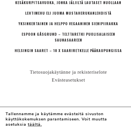
KESÄKURPITSAVUOKA, JONKA JÄLJILTÄ LAUTASET NUOLLAAN
LEHTIMEHU ELI JUOMA MUSTAHERUKANLEHDISTÄ
YKSINKERTAINEN JA HELPPO VEGAANINEN SIENIPIIRAKKA
ESPOON GÅSGRUND – TELTTARETKI PUOLISALAISEEN
SAUNASAAREEN
HELSINGIN SAARET – 10 X SAARIRETKELLE PÄÄKAUPUNGISSA
Tietosuojakäytänne ja rekisteriselote
Evästeasetukset
Tallennamme ja käytämme evästeitä sivuston
käyttökokemuksen parantamiseen. Voit muutta
© LÄHIÖMUTSI | HANNE VALTARI
asetuksia
täältä.