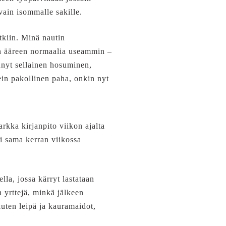
vain isommalle sakille.
tkiin. Minä nautin
än ääreen normaalia useammin –
nyt sellainen hosuminen,
ein pakollinen paha, onkin nyt
arkka kirjanpito viikon ajalta
i sama kerran viikossa
la, jossa kärryt lastataan
 yrttejä, minkä jälkeen
uten leipä ja kauramaidot,