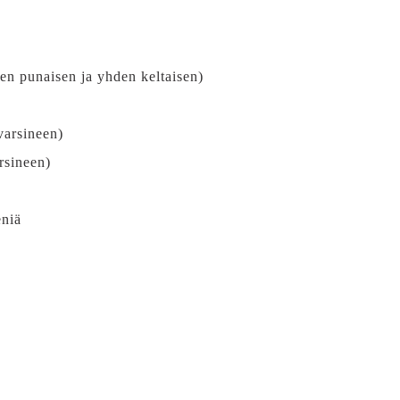
den punaisen ja yhden keltaisen)
varsineen)
rsineen)
eniä