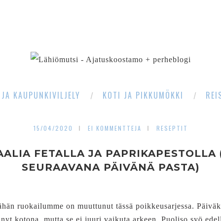
SEARCH
 JA KAUPUNKIVILJELY
KOTI JA PIKKUMÖKKI
REI
15/04/2020
EI KOMMENTTEJA
RESEPTIT
ALIA FETALLA JA PAPRIKAPESTOLLA
SEURAAVANA PÄIVÄNÄ PASTA)
vähän ruokailumme on muuttunut tässä poikkeusarjessa. Päiväk
nyt kotona, mutta se ei juuri vaikuta arkeen. Puoliso syö edel