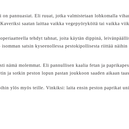
i on pannuasiat. Eli ruuat, jotka valmistetaan lohkomalla vih
 Kaveriksi saatan laittaa vaikka vegepyöryköitä tai vaikka vi
periaatteella tehdyt tahnat, joita käytän dippinä, leivänpäälli
– isomman satsin kyseenollessa pestokipollisesta riittää näihi
isti nämä molemmat. Eli pannullisen kaalia fetan ja paprikape
etin ja sotkin peston lopun pastan joukkoon saaden aikaan taa
ihin ylös myös teille. Vinkiksi: laita ensin peston paprikat uni