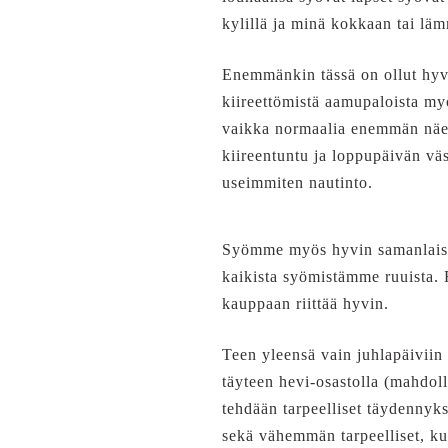
kylillä ja minä kokkaan tai läm
Enemmänkin tässä on ollut hyvi
kiireettömistä aamupaloista m
vaikka normaalia enemmän näem
kiireentuntu ja loppupäivän vä
useimmiten nautinto.
Syömme myös hyvin samanlaisi
kaikista syömistämme ruuista. 
kauppaan riittää hyvin.
Teen yleensä vain juhlapäiviin
täyteen hevi-osastolla (mahdol
tehdään tarpeelliset täydennyk
sekä vähemmän tarpeelliset, kut