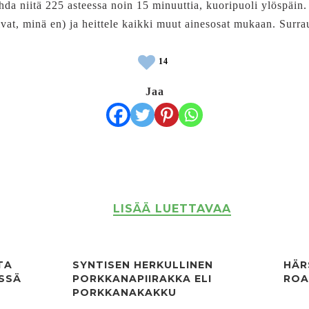
hda niitä 225 asteessa noin 15 minuuttia, kuoripuoli ylöspäin.
rivat, minä en) ja heittele kaikki muut ainesosat mukaan. Surra
14
Jaa
LISÄÄ LUETTAVAA
TA
SYNTISEN HERKULLINEN
HÄR
ÖSSÄ
PORKKANAPIIRAKKA ELI
ROA
PORKKANAKAKKU