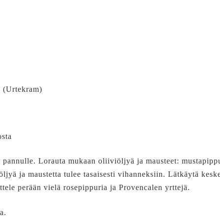
 (Urtekram)
osta
ne pannulle. Lorauta mukaan oliiviöljyä ja mausteet: mustapipp
öljyä ja maustetta tulee tasaisesti vihanneksiin. Lätkäytä kesk
ottele perään vielä rosepippuria ja Provencalen yrttejä.
a.