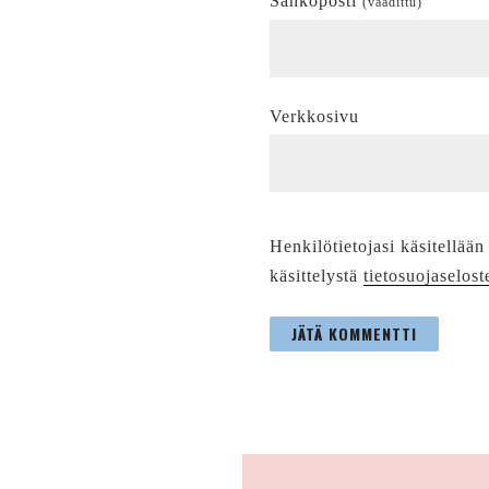
Sähköposti
(vaadittu)
Verkkosivu
Henkilötietojasi käsitellään
käsittelystä
tietosuojaselost