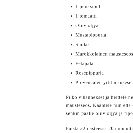
1 punasipuli
1 tomaatti
Oliiviöljyä
Mustapippuria
Suolaa
Marokkolainen mausteseos
Fetapala
Rosepippuria
Provencalen yrtit mausese
Pilko vihannekset ja heittele 
mausteseos. Kääntele niin että 
senkin päälle oliiviöljyä ja rip
Paista 225 asteessa 20 minuutti