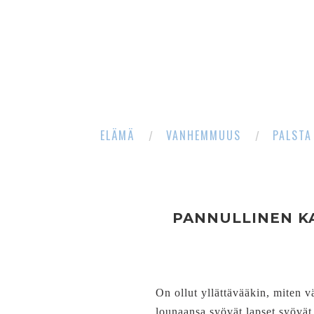
ELÄMÄ
VANHEMMUUS
PALSTA
PANNULLINEN KA
On ollut yllättävääkin, miten 
lounaansa syövät lapset syövät 