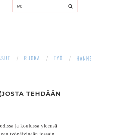
SSUT
RUOKA
TYÖ
HANNE
 (JOSTA TEHDÄÄN
odissa ja koulussa yleensä
leen työpäivinään jossain