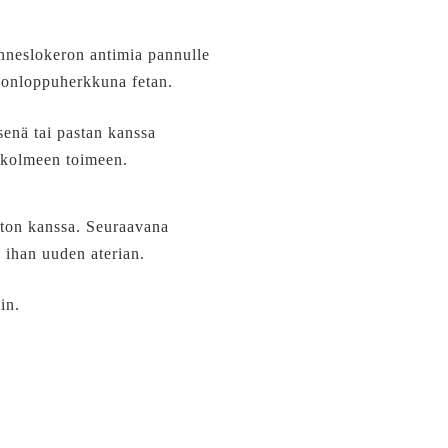
anneslokeron antimia pannulle
ikonloppuherkkuna fetan.
senä tai pastan kanssa
n kolmeen toimeen.
ston kanssa. Seuraavana
s ihan uuden aterian.
in.