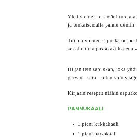
Yksi yleinen tekemäni ruokalaj
ja tunkaisemalla pannu uuniin.
Toinen yleinen sapuska on pesto
sekoitettuna pastakastikkeena 
Hiljan tein sapuskan, joka yhd
päivänä keitin sitten vain spag
Kirjasin reseptit näihin sapusko
PANNUKAALI
1 pieni kukkakaali
1 pieni parsakaali