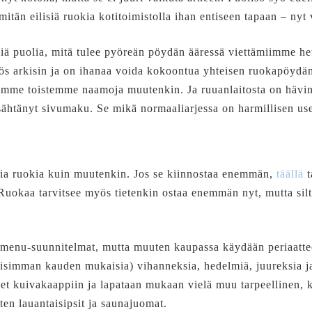
mitän eilisiä ruokia kotitoimistolla ihan entiseen tapaan – nyt 
ä puolia, mitä tulee pyöreän pöydän ääressä viettämiimme he
yös arkisin ja on ihanaa voida kokoontua yhteisen ruokapöyd
me toistemme naamoja muutenkin. Ja ruuanlaitosta on hävin
sähtänyt sivumaku. Se mikä normaaliarjessa on harmillisen us
a ruokia kuin muutenkin. Jos se kiinnostaa enemmän,
täällä
t
Ruokaa tarvitsee myös tietenkin ostaa enemmän nyt, mutta silt
 menu-suunnitelmat, mutta muuten kaupassa käydään periaatteel
lisimman kauden mukaisia) vihanneksia, hedelmiä, juureksia ja
set kuivakaappiin ja lapataan mukaan vielä muu tarpeellinen, k
en lauantaisipsit ja saunajuomat.