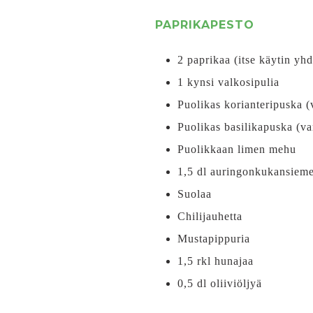
PAPRIKAPESTO
2 paprikaa (itse käytin yh
1 kynsi valkosipulia
Puolikas korianteripuska (
Puolikas basilikapuska (va
Puolikkaan limen mehu
1,5 dl auringonkukansiem
Suolaa
Chilijauhetta
Mustapippuria
1,5 rkl hunajaa
0,5 dl oliiviöljyä