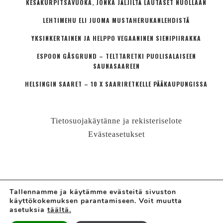
KESÄKURPITSAVUOKA, JONKA JÄLJILTÄ LAUTASET NUOLLAAN
LEHTIMEHU ELI JUOMA MUSTAHERUKANLEHDISTÄ
YKSINKERTAINEN JA HELPPO VEGAANINEN SIENIPIIRAKKA
ESPOON GÅSGRUND – TELTTARETKI PUOLISALAISEEN
SAUNASAAREEN
HELSINGIN SAARET – 10 X SAARIRETKELLE PÄÄKAUPUNGISSA
Tietosuojakäytänne ja rekisteriselote
Evästeasetukset
Tallennamme ja käytämme evästeitä sivuston
käyttökokemuksen parantamiseen. Voit muutta
© LÄHIÖMUTSI | HANNE VALTARI
asetuksia
täältä.