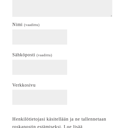
Nimi
(vaadittu)
Sähköposti
(vaadittu)
Verkkosivu
Henkilötietojasi käsitellään ja ne tallennetaan
roskapostin estämiseksi. Lue lisää