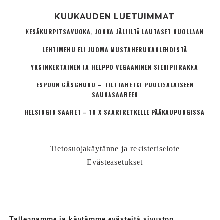
KUUKAUDEN LUETUIMMAT
KESÄKURPITSAVUOKA, JONKA JÄLJILTÄ LAUTASET NUOLLAAN
LEHTIMEHU ELI JUOMA MUSTAHERUKANLEHDISTÄ
YKSINKERTAINEN JA HELPPO VEGAANINEN SIENIPIIRAKKA
ESPOON GÅSGRUND – TELTTARETKI PUOLISALAISEEN
SAUNASAAREEN
HELSINGIN SAARET – 10 X SAARIRETKELLE PÄÄKAUPUNGISSA
Tietosuojakäytänne ja rekisteriselote
Evästeasetukset
Tallennamme ja käytämme evästeitä sivuston