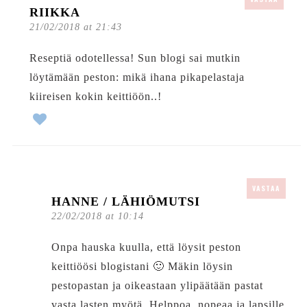
RIIKKA
21/02/2018 at 21:43
Reseptiä odotellessa! Sun blogi sai mutkin
löytämään peston: mikä ihana pikapelastaja
kiireisen kokin keittiöön..!
VASTAA
HANNE / LÄHIÖMUTSI
22/02/2018 at 10:14
Onpa hauska kuulla, että löysit peston
keittiöösi blogistani 🙂 Mäkin löysin
pestopastan ja oikeastaan ylipäätään pastat
vasta lasten myötä. Helppoa, nopeaa ja lapsille