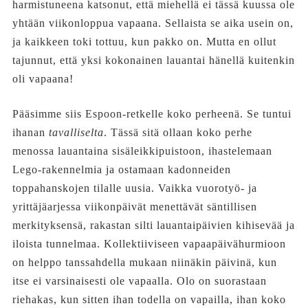
harmistuneena katsonut, että miehellä ei tässä kuussa ole
yhtään viikonloppua vapaana. Sellaista se aika usein on,
ja kaikkeen toki tottuu, kun pakko on. Mutta en ollut
tajunnut, että yksi kokonainen lauantai hänellä kuitenkin
oli vapaana!
Pääsimme siis Espoon-retkelle koko perheenä. Se tuntui
ihanan
tavalliselta
. Tässä sitä ollaan koko perhe
menossa lauantaina sisäleikkipuistoon, ihastelemaan
Lego-rakennelmia ja ostamaan kadonneiden
toppahanskojen tilalle uusia. Vaikka vuorotyö- ja
yrittäjäarjessa viikonpäivät menettävät säntillisen
merkityksensä, rakastan silti lauantaipäivien kihisevää ja
iloista tunnelmaa. Kollektiiviseen vapaapäivähurmioon
on helppo tanssahdella mukaan niinäkin päivinä, kun
itse ei varsinaisesti ole vapaalla. Olo on suorastaan
riehakas, kun sitten ihan todella on vapailla, ihan koko