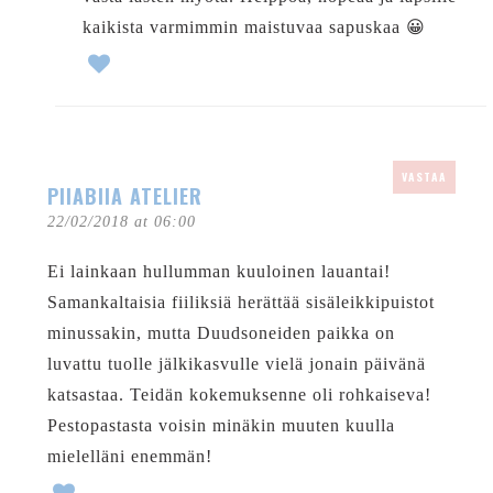
kaikista varmimmin maistuvaa sapuskaa 😀
VASTAA
PIIABIIA ATELIER
22/02/2018 at 06:00
Ei lainkaan hullumman kuuloinen lauantai!
Samankaltaisia fiiliksiä herättää sisäleikkipuistot
minussakin, mutta Duudsoneiden paikka on
luvattu tuolle jälkikasvulle vielä jonain päivänä
katsastaa. Teidän kokemuksenne oli rohkaiseva!
Pestopastasta voisin minäkin muuten kuulla
mielelläni enemmän!