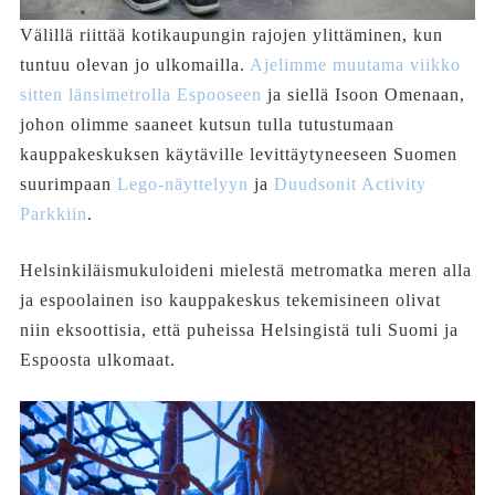
Välillä riittää kotikaupungin rajojen ylittäminen, kun
tuntuu olevan jo ulkomailla.
Ajelimme muutama viikko
sitten länsimetrolla Espooseen
ja siellä Isoon Omenaan,
johon olimme saaneet kutsun tulla tutustumaan
kauppakeskuksen käytäville levittäytyneeseen Suomen
suurimpaan
Lego-näyttelyyn
ja
Duudsonit Activity
Parkkiin
.
Helsinkiläismukuloideni mielestä metromatka meren alla
ja espoolainen iso kauppakeskus tekemisineen olivat
niin eksoottisia, että puheissa Helsingistä tuli Suomi ja
Espoosta ulkomaat.