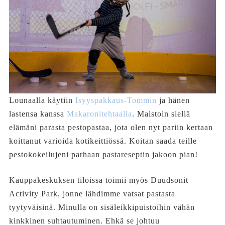
Lounaalla käytiin
Isyyspakkaus-Tommin
ja hänen
lastensa kanssa
Makaronitehtaalla
. Maistoin siellä
elämäni parasta pestopastaa, jota olen nyt pariin kertaan
koittanut varioida kotikeittiössä. Koitan saada teille
pestokokeilujeni parhaan pastareseptin jakoon pian!
Kauppakeskuksen tiloissa toimii myös Duudsonit
Activity Park, jonne lähdimme vatsat pastasta
tyytyväisinä. Minulla on sisäleikkipuistoihin vähän
kinkkinen suhtautuminen. Ehkä se johtuu