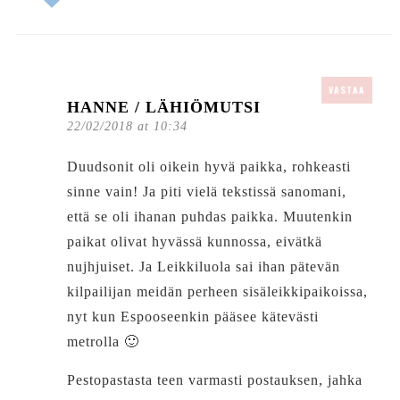
VASTAA
HANNE / LÄHIÖMUTSI
22/02/2018 at 10:34
Duudsonit oli oikein hyvä paikka, rohkeasti
sinne vain! Ja piti vielä tekstissä sanomani,
että se oli ihanan puhdas paikka. Muutenkin
paikat olivat hyvässä kunnossa, eivätkä
nujhjuiset. Ja Leikkiluola sai ihan pätevän
kilpailijan meidän perheen sisäleikkipaikoissa,
nyt kun Espooseenkin pääsee kätevästi
metrolla 🙂
Pestopastasta teen varmasti postauksen, jahka