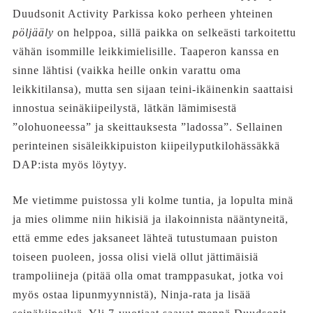
Duudsonit Activity Parkissa koko perheen yhteinen
pöljääly
on helppoa, sillä paikka on selkeästi tarkoitettu
vähän isommille leikkimielisille. Taaperon kanssa en
sinne lähtisi (vaikka heille onkin varattu oma
leikkitilansa), mutta sen sijaan teini-ikäinenkin saattaisi
innostua seinäkiipeilystä, lätkän lämimisestä
”olohuoneessa” ja skeittauksesta ”ladossa”. Sellainen
perinteinen sisäleikkipuiston kiipeilyputkilohässäkkä
DAP:ista myös löytyy.
Me vietimme puistossa yli kolme tuntia, ja lopulta minä
ja mies olimme niin hikisiä ja ilakoinnista nääntyneitä,
että emme edes jaksaneet lähteä tutustumaan puiston
toiseen puoleen, jossa olisi vielä ollut jättimäisiä
trampoliineja (pitää olla omat tramppasukat, jotka voi
myös ostaa lipunmyynnistä), Ninja-rata ja lisää