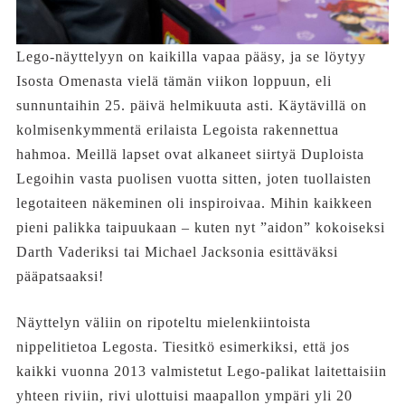
Lego-näyttelyyn on kaikilla vapaa pääsy, ja se löytyy
Isosta Omenasta vielä tämän viikon loppuun, eli
sunnuntaihin 25. päivä helmikuuta asti. Käytävillä on
kolmisenkymmentä erilaista Legoista rakennettua
hahmoa. Meillä lapset ovat alkaneet siirtyä Duploista
Legoihin vasta puolisen vuotta sitten, joten tuollaisten
legotaiteen näkeminen oli inspiroivaa. Mihin kaikkeen
pieni palikka taipuukaan – kuten nyt ”aidon” kokoiseksi
Darth Vaderiksi tai Michael Jacksonia esittäväksi
pääpatsaaksi!
Näyttelyn väliin on ripoteltu mielenkiintoista
nippelitietoa Legosta. Tiesitkö esimerkiksi, että jos
kaikki vuonna 2013 valmistetut Lego-palikat laitettaisiin
yhteen riviin, rivi ulottuisi maapallon ympäri yli 20