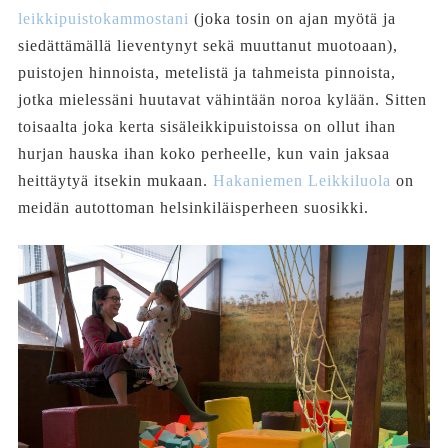
leikkipuistokammostani
(joka tosin on ajan myötä ja
siedättämällä lieventynyt sekä muuttanut muotoaan),
puistojen hinnoista, metelistä ja tahmeista pinnoista,
jotka mielessäni huutavat vähintään noroa kylään. Sitten
toisaalta joka kerta sisäleikkipuistoissa on ollut ihan
hurjan hauska ihan koko perheelle, kun vain jaksaa
heittäytyä itsekin mukaan.
Hakaniemen Leikkiluola
on
meidän autottoman helsinkiläisperheen suosikki.