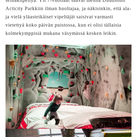
seinäkiipeilyä. Yli 7-vuotiaat saavat mennä Duudsonit
Acticity Parkkiin ilman huoltajaa, ja näkisinkin, että ala-
ja vielä yläasteikäiset vipeltäjät saisivat varmasti
vietettyä koko päivän puistossa, kun ei olisi tällaisia
kolmekymppisiä mukana väsymässä kesken leikin.