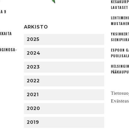
I
KESÄKURP
LAUTASET
A 9
LEHTIMEH
MUSTAHER
ARKISTO
KKAITA
YKSINKER
2025
SIENIPIIR
NGINOSA­
ESPOON G
2024
PUOLISAL
HELSINGIN
2023
PÄÄKAUPU
2022
Tietosuo
2021
Evästeas
2020
2019