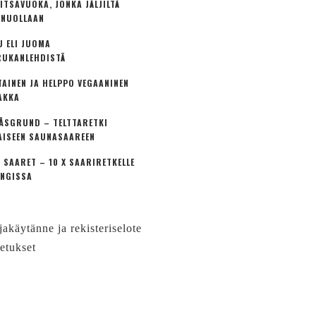
ITSAVUOKA, JONKA JÄLJILTÄ
 NUOLLAAN
U ELI JUOMA
UKANLEHDISTÄ
TAINEN JA HELPPO VEGAANINEN
AKKA
ÅSGRUND – TELTTARETKI
AISEEN SAUNASAAREEN
 SAARET – 10 X SAARIRETKELLE
NGISSA
jakäytänne ja rekisteriselote
etukset