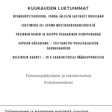
KUUKAUDEN LUETUIMMAT
KESÄKURPITSAVUOKA, JONKA JÄLJILTÄ LAUTASET NUOLLAAN
LEHTIMEHU ELI JUOMA MUSTAHERUKANLEHDISTÄ
YKSINKERTAINEN JA HELPPO VEGAANINEN SIENIPIIRAKKA
ESPOON GÅSGRUND – TELTTARETKI PUOLISALAISEEN
SAUNASAAREEN
HELSINGIN SAARET – 10 X SAARIRETKELLE PÄÄKAUPUNGISSA
Tietosuojakäytänne ja rekisteriselote
Evästeasetukset
Tallennamme ja käytämme evästeitä sivuston