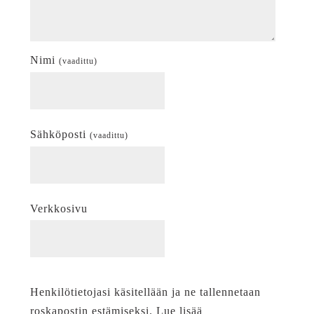
Nimi
(vaadittu)
Sähköposti
(vaadittu)
Verkkosivu
Henkilötietojasi käsitellään ja ne tallennetaan
roskapostin estämiseksi. Lue lisää