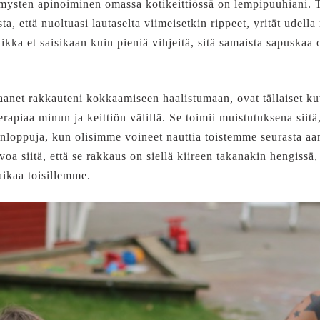
mysten apinoiminen omassa kotikeittiössä on lempipuuhiani. T
ta, että nuoltuasi lautaselta viimeisetkin rippeet, yrität udella
ikka et saisikaan kuin pieniä vihjeitä, sitä samaista sapuskaa 
anet rakkauteni kokkaamiseen haalistumaan, ovat tällaiset ku
apiaa minun ja keittiön välillä. Se toimii muistutuksena siitä,
onloppuja, kun olisimme voineet nauttia toistemme seurasta aa
oa siitä, että se rakkaus on siellä kiireen takanakin hengissä, 
aikaa toisillemme.