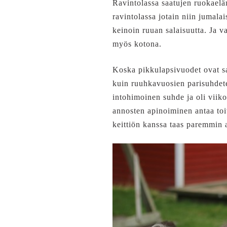
Ravintolassa saatujen ruokaelä
ravintolassa jotain niin jumalais
keinoin ruuan salaisuutta. Ja va
myös kotona.
Koska pikkulapsivuodet ovat sa
kuin ruuhkavuosien parisuhdeter
intohimoinen suhde ja oli viik
annosten apinoiminen antaa toiv
keittiön kanssa taas paremmin 