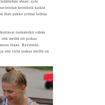
iedättehän idean: syöt
 ravintolan keittiöstä kaikin
on ihan pakko yrittää loihtia
tkuttavat ruokaleikit vähän
 että meillä oli joskus
musta iltaan. Ravintola-
ja että vielä joskus meillä on