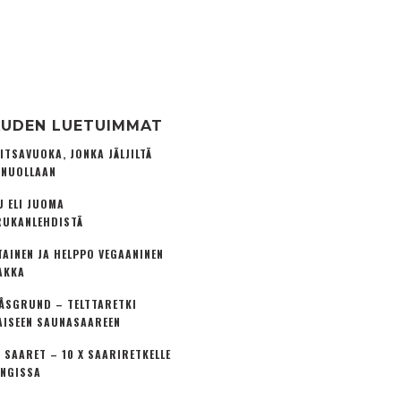
UDEN LUETUIMMAT
ITSAVUOKA, JONKA JÄLJILTÄ
 NUOLLAAN
U ELI JUOMA
UKANLEHDISTÄ
TAINEN JA HELPPO VEGAANINEN
AKKA
ÅSGRUND – TELTTARETKI
AISEEN SAUNASAAREEN
 SAARET – 10 X SAARIRETKELLE
NGISSA