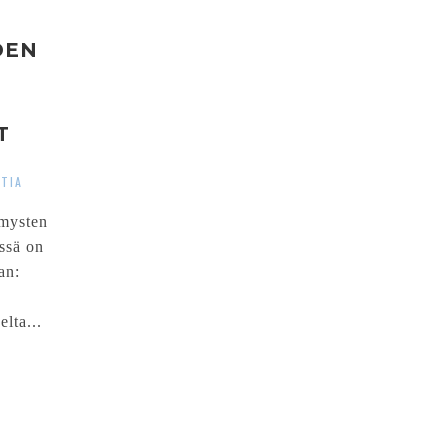
DEN
T
TIA
ämysten
ssä on
an:
elta...