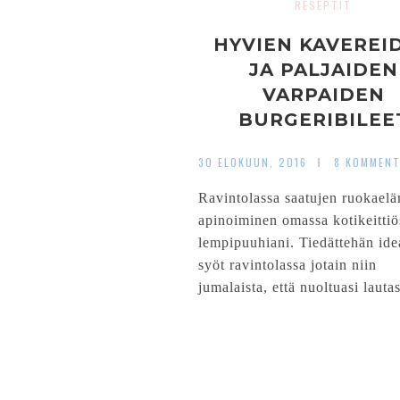
RESEPTIT
HYVIEN KAVEREI
JA PALJAIDEN
VARPAIDEN
BURGERIBILEE
30 ELOKUUN, 2016
8 KOMMENT
Ravintolassa saatujen ruokael
apinoiminen omassa kotikeittiö
lempipuuhiani. Tiedättehän ide
syöt ravintolassa jotain niin
jumalaista, että nuoltuasi lautas