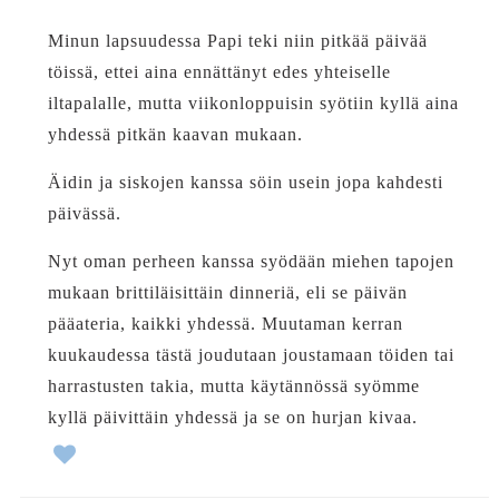
Minun lapsuudessa Papi teki niin pitkää päivää
töissä, ettei aina ennättänyt edes yhteiselle
iltapalalle, mutta viikonloppuisin syötiin kyllä aina
yhdessä pitkän kaavan mukaan.
Äidin ja siskojen kanssa söin usein jopa kahdesti
päivässä.
Nyt oman perheen kanssa syödään miehen tapojen
mukaan brittiläisittäin dinneriä, eli se päivän
pääateria, kaikki yhdessä. Muutaman kerran
kuukaudessa tästä joudutaan joustamaan töiden tai
harrastusten takia, mutta käytännössä syömme
kyllä päivittäin yhdessä ja se on hurjan kivaa.