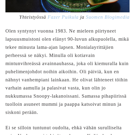
Yhteistyössä
Fazer Puikula
ja
Suomen Blogimedia
Olen syntynyt vuonna 1983. Ne mieleen piirtyneet
lapsuusmuistoni olen elänyt 90-luvun alkupuolella, mikä
tekee minusta lama-ajan lapsen. Monialayrittäjien
perheessä se näkyi. Minulla oli kotiavain
mintunvihreässä avainnauhassa, joka oli kiemuralla kuin
puhelimenjohdot noihin aikoihin. Oli päiviä, kun en
nähnyt vanhempiani lainkaan. He olivat lähteneet töihin
varhain aamulla ja palasivat vasta, kun olin jo
nukkumassa Snoopy-lakanoissani. Samassa pihapiirissä
tuolloin asuneet mummi ja paappa katsoivat minun ja
siskoni perään.
Ei se silloin tuntunut oudolta, ehkä vähän surulliselta