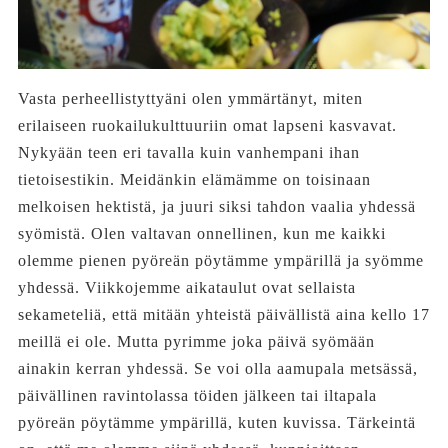
Vasta perheellistyttyäni olen ymmärtänyt, miten
erilaiseen ruokailukulttuuriin omat lapseni kasvavat.
Nykyään teen eri tavalla kuin vanhempani ihan
tietoisestikin. Meidänkin elämämme on toisinaan
melkoisen hektistä, ja juuri siksi tahdon vaalia yhdessä
syömistä. Olen valtavan onnellinen, kun me kaikki
olemme pienen pyöreän pöytämme ympärillä ja syömme
yhdessä. Viikkojemme aikataulut ovat sellaista
sekameteliä, että mitään yhteistä päivällistä aina kello 17
meillä ei ole. Mutta pyrimme joka päivä syömään
ainakin kerran yhdessä. Se voi olla aamupala metsässä,
päivällinen ravintolassa töiden jälkeen tai iltapala
pyöreän pöytämme ympärillä, kuten kuvissa. Tärkeintä