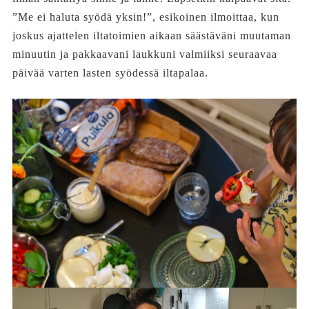
”Me ei haluta syödä yksin!”, esikoinen ilmoittaa, kun
joskus ajattelen iltatoimien aikaan säästäväni muutaman
minuutin ja pakkaavani laukkuni valmiiksi seuraavaa
päivää varten lasten syödessä iltapalaa.