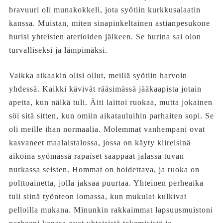
bravuuri oli munakokkeli, jota syötiin kurkkusalaatin
kanssa. Muistan, miten sinapinkeltainen astianpesukone
hurisi yhteisten aterioiden jälkeen. Se hurina sai olon
turvalliseksi ja lämpimäksi.
Vaikka aikaakin olisi ollut, meillä syötiin harvoin
yhdessä. Kaikki kävivät rääsimässä jääkaapista jotain
apetta, kun nälkä tuli. Äiti laittoi ruokaa, mutta jokainen
söi sitä sitten, kun omiin aikatauluihin parhaiten sopi. Se
oli meille ihan normaalia. Molemmat vanhempani ovat
kasvaneet maalaistalossa, jossa on käyty kiireisinä
aikoina syömässä rapaiset saappaat jalassa tuvan
nurkassa seisten. Hommat on hoidettava, ja ruoka on
polttoainetta, jolla jaksaa puurtaa. Yhteinen perheaika
tuli siinä työnteon lomassa, kun mukulat kulkivat
pelloilla mukana. Minunkin rakkaimmat lapsuusmuistoni