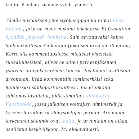
keitto. Kunhan saamme syödä yhdessä.
Tämän postauksen yhteistyökumppanina toimii
Fazer
Puikula
, joka on myös mukana tukemassa ELO-säätiön
Syödään yhdessä -hanketta
. Sain arvottavaksi kolme
tuotepaketillista Puikuloita (jokaisen arvo on 30 euroa).
Kerro siis kommenttiosiossa mietteesi yhteisistä
ruokailuhetkistä, olivat ne sitten perheenjäsenten,
ystävien tai työkavereiden kanssa. Jos tahdot osallistua
arvontaan, lisää kommenttiin nimimerkkisi sekä
halutessasi sähköpostiosoitteesi. Jos et ilmoita
sähköpostiosoitetta, pidä silmällä
Lähiömutsin
Facebookia
, jossa julkaisen voittajien nimimerkit ja
kyselen tarvittaessa yhteystietojen perään. Arvonnan
tarkemmat säännöt ovat
täällä
, ja arvontaan on aikaa
osallistua keskiviikkoon 24. elokuuta asti.