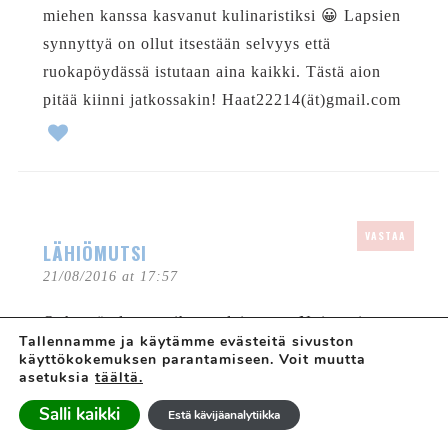
miehen kanssa kasvanut kulinaristiksi 😀 Lapsien
synnyttyä on ollut itsestään selvyys että
ruokapöydässä istutaan aina kaikki. Tästä aion
pitää kiinni jatkossakin! Haat22214(ät)gmail.com
VASTAA
LÄHIÖMUTSI
21/08/2016 at 17:57
Ooh, mä olen nyt ihan valaistunut. Noin voi
Tallennamme ja käytämme evästeitä sivuston
tosiaan kaupungissa tehdä: isompana hakea
käyttökokemuksen parantamiseen. Voit muutta
asetuksia
täältä.
pikkusisaruksen päiväkodista! Vau! Ihana tarina
muutenkin, perunoineen ja teinipojan sisäisine
Salli kaikki
Estä kävijäanalytiikka
iltapalakelloineen 🙂