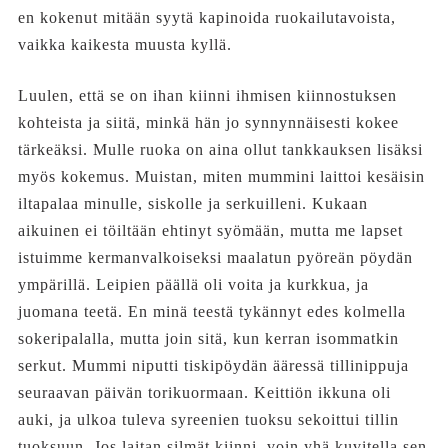
en kokenut mitään syytä kapinoida ruokailutavoista,
vaikka kaikesta muusta kyllä.
Luulen, että se on ihan kiinni ihmisen kiinnostuksen
kohteista ja siitä, minkä hän jo synnynnäisesti kokee
tärkeäksi. Mulle ruoka on aina ollut tankkauksen lisäksi
myös kokemus. Muistan, miten mummini laittoi kesäisin
iltapalaa minulle, siskolle ja serkuilleni. Kukaan
aikuinen ei töiltään ehtinyt syömään, mutta me lapset
istuimme kermanvalkoiseksi maalatun pyöreän pöydän
ympärillä. Leipien päällä oli voita ja kurkkua, ja
juomana teetä. En minä teestä tykännyt edes kolmella
sokeripalalla, mutta join sitä, kun kerran isommatkin
serkut. Mummi niputti tiskipöydän ääressä tillinippuja
seuraavan päivän torikuormaan. Keittiön ikkuna oli
auki, ja ulkoa tuleva syreenien tuoksu sekoittui tillin
tuoksuun. Jos laitan silmät kiinni, voin yhä kuvitella sen