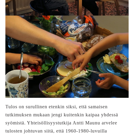
Tulos on surullinen etenkin siksi, että samaisen
tutkimuksen mukaan jengi kuitenkin kaipaa yhdessä
syömistä. Yhteisöllisyystutkija Antti Maunu arvelee
tulosten johtuvan siitä, että 1960-1980-luvuilla