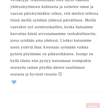
yhdessäsyömisen kulttuuria ja soittelen oman ja
vauvan päivärytmiäkin siihen, että miehen tullessa
töistä meillä syödään yhdessä päivällinen. Meillä
vauvakin syö sormiruokaillen, koska haluamme
kasvattaa häntä arvostamaamme ruokakulttuuriin,
jossa syödään aina yhdessä. Lisäksi kutsumme
usein ystäviä ihan Areenaan syömään vaikka
pyöreä pöytämme on pikkuriikkinen. Isompi on
kyllä tilattu niin pystyy kutsumaan isompiakin
seurueita saman pöydän ääreen nauttimaan
seurasta ja hyvästä ruoasta 🙂
VASTAA