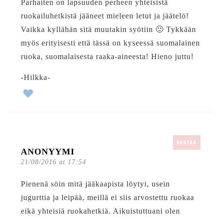
Parhaiten on lapsuuden perheen yhteisistä
ruokailuhetkistä jääneet mieleen letut ja jäätelö!
Vaikka kyllähän sitä muutakin syötiin 🙂 Tykkään
myös erityisesti että tässä on kyseessä suomalainen
ruoka, suomalaisesta raaka-aineesta! Hieno juttu!
-Hilkka-
VASTAA
ANONYYMI
21/08/2016 at 17:54
Pienenä söin mitä jääkaapista löytyi, usein
jugurttia ja leipää, meillä ei siis arvostettu ruokaa
eikä yhteisiä ruokahetkiä. Aikuistuttuani olen