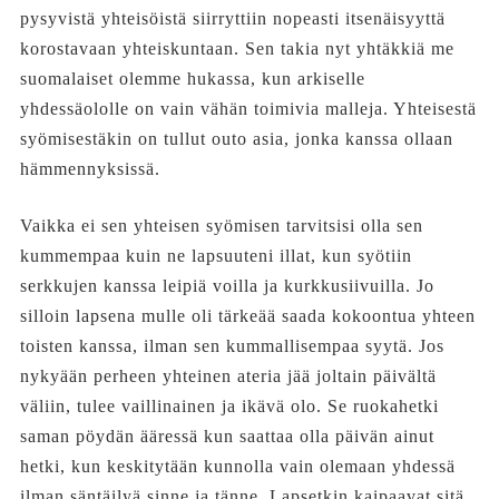
pysyvistä yhteisöistä siirryttiin nopeasti itsenäisyyttä
korostavaan yhteiskuntaan. Sen takia nyt yhtäkkiä me
suomalaiset olemme hukassa, kun arkiselle
yhdessäololle on vain vähän toimivia malleja. Yhteisestä
syömisestäkin on tullut outo asia, jonka kanssa ollaan
hämmennyksissä.
Vaikka ei sen yhteisen syömisen tarvitsisi olla sen
kummempaa kuin ne lapsuuteni illat, kun syötiin
serkkujen kanssa leipiä voilla ja kurkkusiivuilla. Jo
silloin lapsena mulle oli tärkeää saada kokoontua yhteen
toisten kanssa, ilman sen kummallisempaa syytä. Jos
nykyään perheen yhteinen ateria jää joltain päivältä
väliin, tulee vaillinainen ja ikävä olo. Se ruokahetki
saman pöydän ääressä kun saattaa olla päivän ainut
hetki, kun keskitytään kunnolla vain olemaan yhdessä
ilman säntäilyä sinne ja tänne. Lapsetkin kaipaavat sitä.