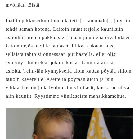
myöhään töistä.
Ihailin pikkuserkun luona katettuja aamupaloja, ja yritin
tehdä saman kotona. Laitoin ruuat tarjolle kauniisiin
astioihin niiden pakkausten sijaan ja uutena oivalluksen
katoin myös leiville lautaset. Ei kai kukaan lapsi
sellaista tahtoisi onnessaan puuhastella, ellei olisi
syntynyt ihmiseksi, joka rakastaa kauniita arkisia
asioita. Teini-iän kynnyksellä aloin kattaa pöytää silloin
tällöin kavereille. Asettelin pöytään äidin ja isin
vihkiastiaston ja kaivoin esiin viinilasit, koska ne olivat
niin kauniit. Ryystimme viinilaseista mansikkamehua.