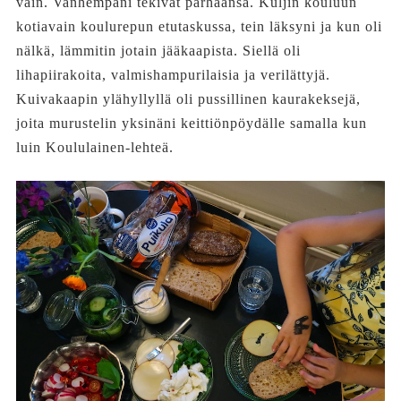
vain. Vanhempani tekivät parhaansa. Kuljin kouluun
kotiavain koulurepun etutaskussa, tein läksyni ja kun oli
nälkä, lämmitin jotain jääkaapista. Siellä oli
lihapiirakoita, valmishampurilaisia ja verilättyjä.
Kuivakaapin ylähyllyllä oli pussillinen kaurakeksejä,
joita murustelin yksinäni keittiönpöydälle samalla kun
luin Koululainen-lehteä.