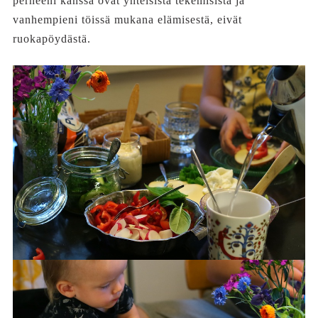
perheeni kanssa ovat yhteisistä tekemisistä ja
vanhempieni töissä mukana elämisestä, eivät
ruokapöydästä.