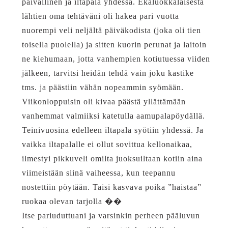
päivällinen ja iltapala yhdessä. Ekaluokkalaisesta
lähtien oma tehtäväni oli hakea pari vuotta
nuorempi veli neljältä päiväkodista (joka oli tien
toisella puolella) ja sitten kuorin perunat ja laitoin
ne kiehumaan, jotta vanhempien kotiutuessa viiden
jälkeen, tarvitsi heidän tehdä vain joku kastike
tms. ja päästiin vähän nopeammin syömään.
Viikonloppuisin oli kivaa päästä yllättämään
vanhemmat valmiiksi katetulla aamupalapöydällä.
Teinivuosina edelleen iltapala syötiin yhdessä. Ja
vaikka iltapalalle ei ollut sovittua kellonaikaa,
ilmestyi pikkuveli omilta juoksuiltaan kotiin aina
viimeistään siinä vaiheessa, kun teepannu
nostettiin pöytään. Taisi kasvava poika ”haistaa”
ruokaa olevan tarjolla ��
Itse pariuduttuani ja varsinkin perheen pääluvun