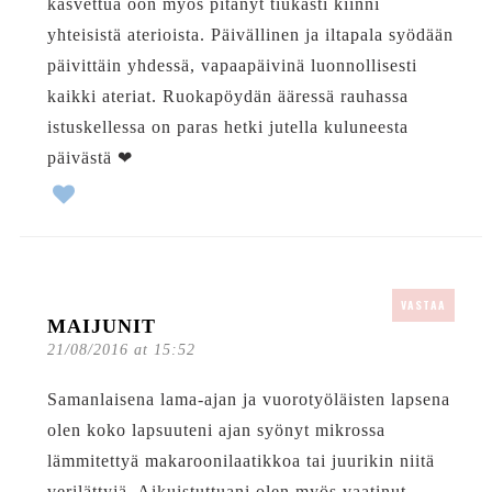
kasvettua oon myös pitänyt tiukasti kiinni
yhteisistä aterioista. Päivällinen ja iltapala syödään
päivittäin yhdessä, vapaapäivinä luonnollisesti
kaikki ateriat. Ruokapöydän ääressä rauhassa
istuskellessa on paras hetki jutella kuluneesta
päivästä ❤
VASTAA
MAIJUNIT
21/08/2016 at 15:52
Samanlaisena lama-ajan ja vuorotyöläisten lapsena
olen koko lapsuuteni ajan syönyt mikrossa
lämmitettyä makaroonilaatikkoa tai juurikin niitä
verilättyjä. Aikuistuttuani olen myös vaatinut