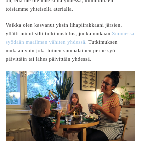
on, että me olemme siinä yhdessä, kunnioittaen
toisiamme yhteisellä aterialla.
Vaikka olen kasvanut yksin lihapiirakkaani järsien,
yllätti minut silti tutkimustulos, jonka mukaan
Suomessa
syödään maailman vähiten yhdessä
. Tutkimuksen
mukaan vain joka toinen suomalainen perhe syö
päivittäin tai lähes päivittäin yhdessä.