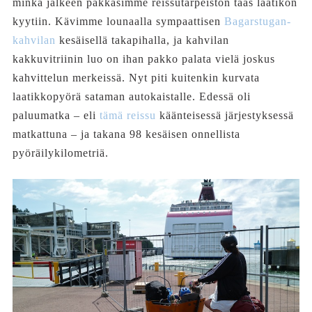
minkä jälkeen pakkasimme reissutarpeiston taas laatikon
kyytiin. Kävimme lounaalla sympaattisen
Bagarstugan-
kahvilan
kesäisellä takapihalla, ja kahvilan
kakkuvitriinin luo on ihan pakko palata vielä joskus
kahvittelun merkeissä. Nyt piti kuitenkin kurvata
laatikkopyörä sataman autokaistalle. Edessä oli
paluumatka – eli
tämä reissu
käänteisessä järjestyksessä
matkattuna – ja takana 98 kesäisen onnellista
pyöräilykilometriä.