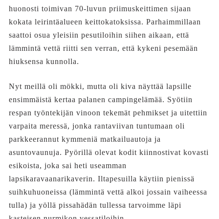
huonosti toimivan 70-luvun priimuskeittimen sijaan
kokata leirintäalueen keittokatoksissa. Parhaimmillaan
saattoi osua yleisiin pesutiloihin siihen aikaan, että
lämmintä vettä riitti sen verran, että kykeni pesemään
hiuksensa kunnolla.
Nyt meillä oli mökki, mutta oli kiva näyttää lapsille
ensimmäistä kertaa palanen campingelämää. Syötiin
respan työntekijän vinoon tekemät pehmikset ja uitettiin
varpaita meressä, jonka rantaviivan tuntumaan oli
parkkeerannut kymmeniä matkailuautoja ja
asuntovaunuja. Pyörillä olevat kodit kiinnostivat kovasti
esikoista, joka sai heti useamman
lapsikaravaanarikaverin. Iltapesuilla käytiin pienissä
suihkuhuoneissa (lämmintä vettä alkoi jossain vaiheessa
tulla) ja yöllä pissahädän tullessa tarvoimme läpi
kasteisen nurmikon vessatiloihin.