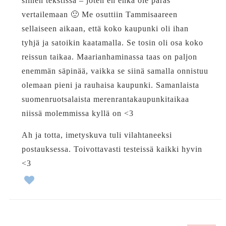
siihen tekstissä – joten en ehkä ole paras
vertailemaan 🙂 Me osuttiin Tammisaareen
sellaiseen aikaan, että koko kaupunki oli ihan
tyhjä ja satoikin kaatamalla. Se tosin oli osa koko
reissun taikaa. Maarianhaminassa taas on paljon
enemmän säpinää, vaikka se siinä samalla onnistuu
olemaan pieni ja rauhaisa kaupunki. Samanlaista
suomenruotsalaista merenrantakaupunkitaikaa
niissä molemmissa kyllä on <3
Ah ja totta, imetyskuva tuli vilahtaneeksi
postauksessa. Toivottavasti testeissä kaikki hyvin
<3