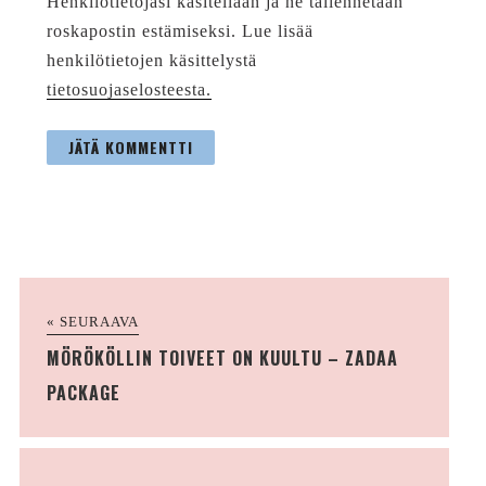
Henkilötietojasi käsitellään ja ne tallennetaan
roskapostin estämiseksi. Lue lisää
henkilötietojen käsittelystä
tietosuojaselosteesta.
« SEURAAVA
MÖRÖKÖLLIN TOIVEET ON KUULTU – ZADAA
PACKAGE