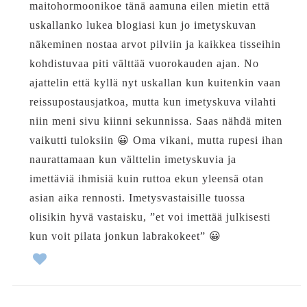
maitohormoonikoe tänä aamuna eilen mietin että
uskallanko lukea blogiasi kun jo imetyskuvan
näkeminen nostaa arvot pilviin ja kaikkea tisseihin
kohdistuvaa piti välttää vuorokauden ajan. No
ajattelin että kyllä nyt uskallan kun kuitenkin vaan
reissupostausjatkoa, mutta kun imetyskuva vilahti
niin meni sivu kiinni sekunnissa. Saas nähdä miten
vaikutti tuloksiin 😀 Oma vikani, mutta rupesi ihan
naurattamaan kun välttelin imetyskuvia ja
imettäviä ihmisiä kuin ruttoa ekun yleensä otan
asian aika rennosti. Imetysvastaisille tuossa
olisikin hyvä vastaisku, ”et voi imettää julkisesti
kun voit pilata jonkun labrakokeet” 😀