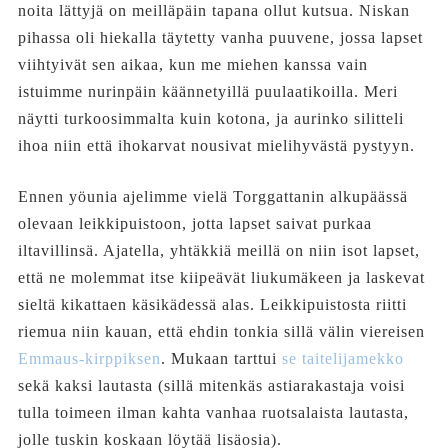
noita lättyjä on meilläpäin tapana ollut kutsua. Niskan
pihassa oli hiekalla täytetty vanha puuvene, jossa lapset
viihtyivät sen aikaa, kun me miehen kanssa vain
istuimme nurinpäin käännetyillä puulaatikoilla. Meri
näytti turkoosimmalta kuin kotona, ja aurinko silitteli
ihoa niin että ihokarvat nousivat mielihyvästä pystyyn.
Ennen yöunia ajelimme vielä Torggattanin alkupäässä
olevaan leikkipuistoon, jotta lapset saivat purkaa
iltavillinsä. Ajatella, yhtäkkiä meillä on niin isot lapset,
että ne molemmat itse kiipeävät liukumäkeen ja laskevat
sieltä kikattaen käsikädessä alas. Leikkipuistosta riitti
riemua niin kauan, että ehdin tonkia sillä välin viereisen
Emmaus-kirppiksen
. Mukaan tarttui
se taitelijamekko
sekä kaksi lautasta (sillä mitenkäs astiarakastaja voisi
tulla toimeen ilman kahta vanhaa ruotsalaista lautasta,
jolle tuskin koskaan löytää lisäosia).