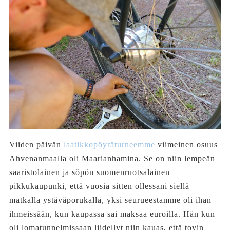
Viiden päivän
laatikkopöyräturneemme
viimeinen osuus
Ahvenanmaalla oli Maarianhamina. Se on niin lempeän
saaristolainen ja söpön suomenruotsalainen
pikkukaupunki, että vuosia sitten ollessani siellä
matkalla ystäväporukalla, yksi seurueestamme oli ihan
ihmeissään, kun kaupassa sai maksaa euroilla. Hän kun
oli lomatunnelmissaan liidellyt niin kauas, että tovin