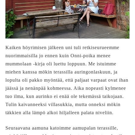
Kaiken höyrimisen jälkeen uni tuli retkiseurueemme
nuorimmaisilla jo ennen kuin Onni-poika menee
mummolaan -kirja oli luettu loppuun. Me istuimme
miehen kanssa mökin terassilla auringonlaskuun, ja
lopulta oli pakko myöntää, että paljaat varpaat ovat ihan
jäässä ja nenänpää kohmeessa. Aika nopeasti kylmenee
tuo ilma, kun aurinko ei enää ole tekemässä taikojaan.
Tulin kaivanneeksi villasukkia, mutta onneksi mökin
täkkien alla lämpö alkoi hiljalleen palata niveliin.
Seuraavana aamuna katoimme aamupalan terassille,