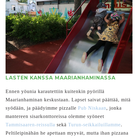
LASTEN KANSSA MAARIANHAMINASSA
Ennen yöunia karautettiin kuitenkin pyörillä
Maarianhaminan keskustaan. Lapset saivat päättää, mitä
syödään, ja päädyimme pizzalle
Pub Niskaan
, jonka
mantereen sisarkonttoreissa olemme syöneet
Tammisaaren-reissulla
sekä
Turun-seikkailuillamme
.
Peltileipinähän he apettaan myyvät, mutta ihan pizzana