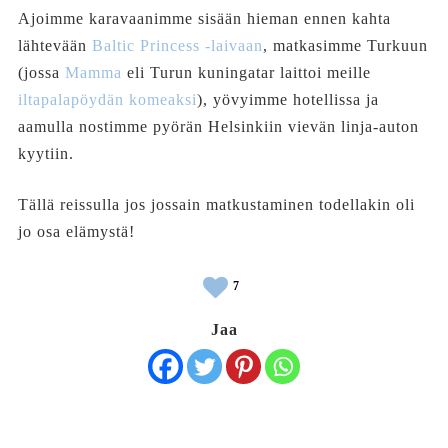
Ajoimme karavaanimme sisään hieman ennen kahta
lähtevään
Baltic Princess -laivaan
, matkasimme Turkuun
(jossa
Mamma
eli Turun kuningatar laittoi meille
iltapalapöydän komeaksi
), yövyimme hotellissa ja
aamulla nostimme pyörän Helsinkiin vievän linja-auton
kyytiin.
Tällä reissulla jos jossain matkustaminen todellakin oli
jo osa elämystä!
7
Jaa