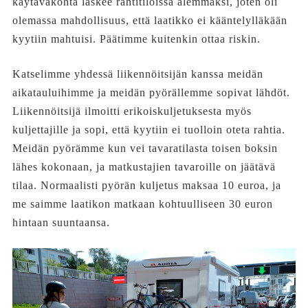
käytäväkohta laskee rahtitiloissa alemmaksi, joten oli
olemassa mahdollisuus, että laatikko ei kääntelylläkään
kyytiin mahtuisi. Päätimme kuitenkin ottaa riskin.
Katselimme yhdessä liikennöitsijän kanssa meidän
aikatauluihimme ja meidän pyörällemme sopivat lähdöt.
Liikennöitsijä ilmoitti erikoiskuljetuksesta myös
kuljettajille ja sopi, että kyytiin ei tuolloin oteta rahtia.
Meidän pyörämme kun vei tavaratilasta toisen boksin
lähes kokonaan, ja matkustajien tavaroille on jäätävä
tilaa. Normaalisti pyörän kuljetus maksaa 10 euroa, ja
me saimme laatikon matkaan kohtuulliseen 30 euron
hintaan suuntaansa.