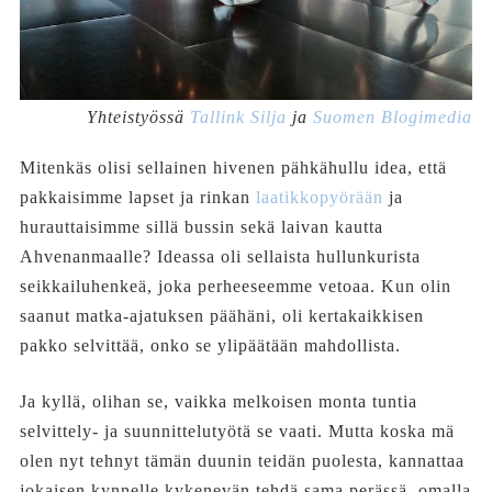
Yhteistyössä
Tallink Silja
ja
Suomen Blogimedia
Mitenkäs olisi sellainen hivenen pähkähullu idea, että
pakkaisimme lapset ja rinkan
laatikkopyörään
ja
hurauttaisimme sillä bussin sekä laivan kautta
Ahvenanmaalle? Ideassa oli sellaista hullunkurista
seikkailuhenkeä, joka perheeseemme vetoaa. Kun olin
saanut matka-ajatuksen päähäni, oli kertakaikkisen
pakko selvittää, onko se ylipäätään mahdollista.
Ja kyllä, olihan se, vaikka melkoisen monta tuntia
selvittely- ja suunnittelutyötä se vaati. Mutta koska mä
olen nyt tehnyt tämän duunin teidän puolesta, kannattaa
jokaisen kynnelle kykenevän tehdä sama perässä, omalla