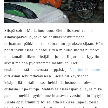
Siispä soitto Matkahuoltoon. Sieltä ilokseni vastasi
asiakaspalvelija, joka oli halukas selvittämään
tarjoamani pähkinän sen suoran torppauksen sijaan. Hän
pohti tovin asiaa ja antoi sitten minulle suorat numerot
muutamalle liikennöitsijälle, joiden linjureiden kyytiin
arveli meidän pyörinemme mahtuvan. Heti
ensimmäisestä numerosta tärppäsi, ja
Vainion Liikenne
otti asian selvitettäväkseen. Siellä oli käyty ihan
käsipelillä mittailemassa heidän kalustossaan olevia
erilaisia linja-autoja. Mahtavaa asiakaspalvelua, ja mikä
parasta, meidän pyörämme imaisevia versioitakin löytyi!
Pientä epävarmuutta toi se, että kaikissa linja-autoissa