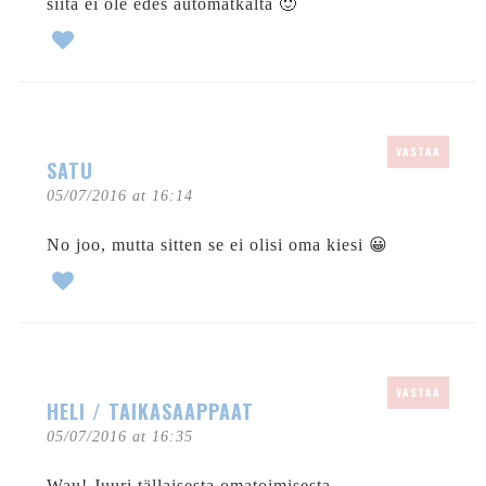
siitä ei ole edes automatkalta 🙂
VASTAA
SATU
05/07/2016 at 16:14
No joo, mutta sitten se ei olisi oma kiesi 😀
VASTAA
HELI / TAIKASAAPPAAT
05/07/2016 at 16:35
Wau! Juuri tällaisesta omatoimisesta