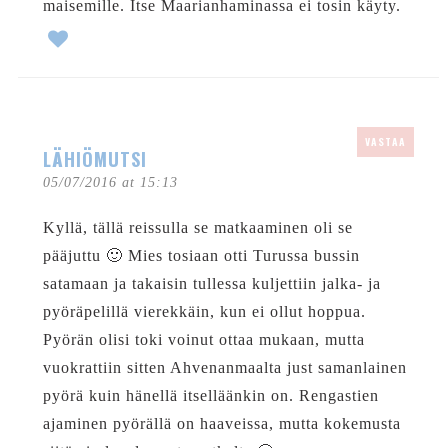
maisemille. Itse Maarianhaminassa ei tosin käyty.
VASTAA
LÄHIÖMUTSI
05/07/2016 at 15:13
Kyllä, tällä reissulla se matkaaminen oli se
pääjuttu 🙂 Mies tosiaan otti Turussa bussin
satamaan ja takaisin tullessa kuljettiin jalka- ja
pyöräpelillä vierekkäin, kun ei ollut hoppua.
Pyörän olisi toki voinut ottaa mukaan, mutta
vuokrattiin sitten Ahvenanmaalta just samanlainen
pyörä kuin hänellä itselläänkin on. Rengastien
ajaminen pyörällä on haaveissa, mutta kokemusta