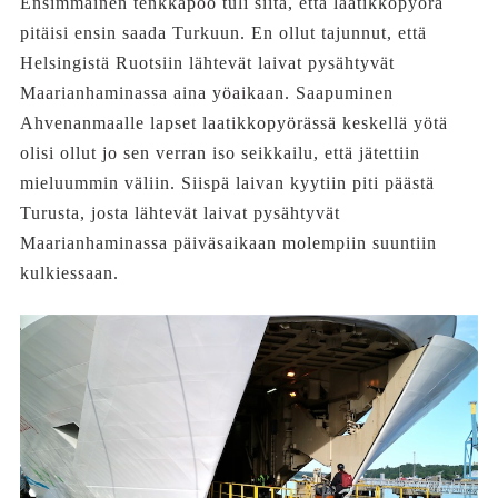
Ensimmäinen tenkkapoo tuli siitä, että laatikkopyörä
pitäisi ensin saada Turkuun. En ollut tajunnut, että
Helsingistä Ruotsiin lähtevät laivat pysähtyvät
Maarianhaminassa aina yöaikaan. Saapuminen
Ahvenanmaalle lapset laatikkopyörässä keskellä yötä
olisi ollut jo sen verran iso seikkailu, että jätettiin
mieluummin väliin. Siispä laivan kyytiin piti päästä
Turusta, josta lähtevät laivat pysähtyvät
Maarianhaminassa päiväsaikaan molempiin suuntiin
kulkiessaan.