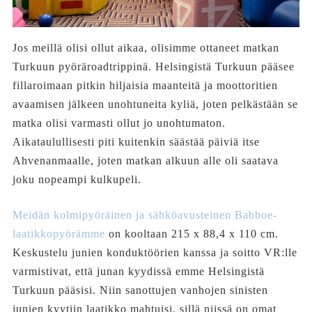
Jos meillä olisi ollut aikaa, olisimme ottaneet matkan
Turkuun pyöräroadtrippinä. Helsingistä Turkuun pääsee
fillaroimaan pitkin hiljaisia maanteitä ja moottoritien
avaamisen jälkeen unohtuneita kyliä, joten pelkästään se
matka olisi varmasti ollut jo unohtumaton.
Aikataulullisesti piti kuitenkin säästää päiviä itse
Ahvenanmaalle, joten matkan alkuun alle oli saatava
joku nopeampi kulkupeli.
Meidän kolmipyöräinen ja sähköavusteinen Babboe-
laatikkopyörämme
on kooltaan 215 x 88,4 x 110 cm.
Keskustelu junien konduktöörien kanssa ja soitto VR:lle
varmistivat, että junan kyydissä emme Helsingistä
Turkuun pääsisi. Niin sanottujen vanhojen sinisten
junien kyytiin laatikko mahtuisi, sillä niissä on omat