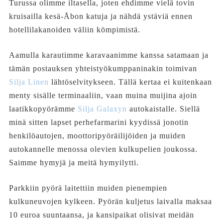
Turussa olimme iltasella, joten ehdimme vielä tovin
kruisailla kesä-Åbon katuja ja nähdä ystäviä ennen
hotellilakanoiden väliin kömpimistä.
Aamulla karautimme karavaanimme kanssa satamaan ja
tämän postauksen yhteistyökumppaninakin toimivan
Silja Linen
lähtöselvitykseen. Tällä kertaa ei kuitenkaan
menty sisälle terminaaliin, vaan muina muijina ajoin
laatikkopyörämme
Silja Galaxyn
autokaistalle. Siellä
minä sitten lapset perhefarmarini kyydissä jonotin
henkilöautojen, moottoripyöräilijöiden ja muiden
autokannelle menossa olevien kulkupelien joukossa.
Saimme hymyjä ja meitä hymyilytti.
Parkkiin pyörä laitettiin muiden pienempien
kulkuneuvojen kylkeen. Pyörän kuljetus laivalla maksaa
10 euroa suuntaansa, ja kansipaikat olisivat meidän