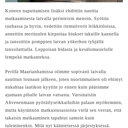
Koneen naputtamisen lisäksi ehdittiin nauttia
matkaamisesta laivalla perinteisin menoin. Syötiin
rauhassa ja hyvin, vedettiin riemuöverit leikkitiloissa,
annettiin merituulen kieputtaa hiukset takuille kannella
ja tanssittiin pomppien laivan yökerhon tyhjällä
tanssilattialla. Leppoisan hidasta ja kesälomasielulle
lempeää matkantekoa.
Perillä Maarianhamissa olimme sopivasti laivalla
nautitun lounaan jälkeen, joten nuorimmainen oli ehtinyt
nukahtaa laatikon kyytiin jo ennen kuin pääsimme
ajamaan pihalle laivan vatsasta. Varsinaisiin
Ahvenenmaan pyöräilyseikkailuihin palaan myöhemmin,
mutta käytännön matkustusasioista vielä sen verran, että
takaisin matkaaminen tapahtui samoin kuin
tuleminenkin. Mitä nyt käänteisessä järjestyksessä.