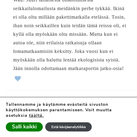
seikkailulomailusta meidänkin perhe tykkää. Ikinä
ei olla oltu millään pakettimatkalla etelässä. Tosin,
ihan noin seikkaillen kuin teidän tämä reissu oli, ei
kyllä olla myöskään oltu missään. Mutta kun ei
autoa ole, niin erilaisia ratkaisuja ollaan
lomamatkaamisiin keksitty. Joka vuosi kun ei
myöskään olla haluttu lentää ekologisista syistä.
Jään innolla odottamaan matkaraportin jatko-osia!
Tallennamme ja käytämme evästeitä sivuston
VASTAA
käyttökokemuksen parantamiseen. Voit muutta
ANONYYMI
asetuksia
täältä.
05/07/2016 at 16:58
Salli kaikki
Estä kävijäanalytiikka
Jään odottamaan jatko-osia! Meillä on myös