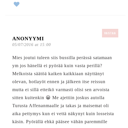
VASTAA
ANONYYMI
05/07/2016 at 15:00
Mies joutui tuleen siis bussilla perässä satamaan
ym jos hänellä ei pyörää kuin vasta perillä?
Melkoista säätöä kaiken kaikkiaan näyttänyt
olevan, hotlayöt ennen ja jälkeen itse reissun
mutta ei sillä etteikö varmasti olisi sen arvoista
sitten kuitenkin 😀 Me ajettiin joskus autolla
Turusta Affenanmaalle ja takas ja maisemat oli
aika pettymys kun ei vettä näkynyt kuin losseista
käsin. Pyörällä ehkä pääsee vähän paremmille