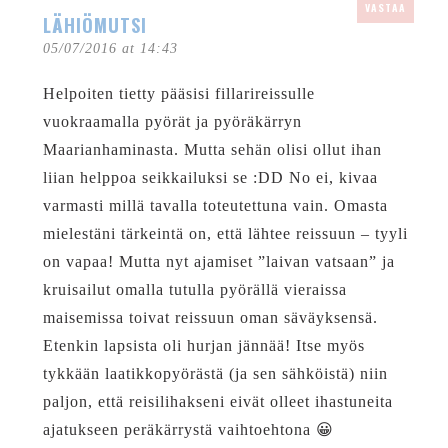
VASTAA
LÄHIÖMUTSI
05/07/2016 at 14:43
Helpoiten tietty pääsisi fillarireissulle
vuokraamalla pyörät ja pyöräkärryn
Maarianhaminasta. Mutta sehän olisi ollut ihan
liian helppoa seikkailuksi se :DD No ei, kivaa
varmasti millä tavalla toteutettuna vain. Omasta
mielestäni tärkeintä on, että lähtee reissuun – tyyli
on vapaa! Mutta nyt ajamiset ”laivan vatsaan” ja
kruisailut omalla tutulla pyörällä vieraissa
maisemissa toivat reissuun oman säväyksensä.
Etenkin lapsista oli hurjan jännää! Itse myös
tykkään laatikkopyörästä (ja sen sähköistä) niin
paljon, että reisilihakseni eivät olleet ihastuneita
ajatukseen peräkärrystä vaihtoehtona 😀