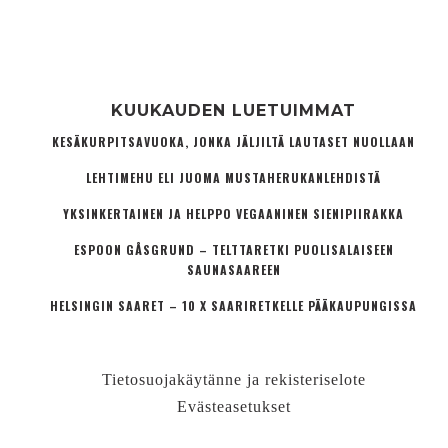
KUUKAUDEN LUETUIMMAT
KESÄKURPITSAVUOKA, JONKA JÄLJILTÄ LAUTASET NUOLLAAN
LEHTIMEHU ELI JUOMA MUSTAHERUKANLEHDISTÄ
YKSINKERTAINEN JA HELPPO VEGAANINEN SIENIPIIRAKKA
ESPOON GÅSGRUND – TELTTARETKI PUOLISALAISEEN
SAUNASAAREEN
HELSINGIN SAARET – 10 X SAARIRETKELLE PÄÄKAUPUNGISSA
Tietosuojakäytänne ja rekisteriselote
Evästeasetukset