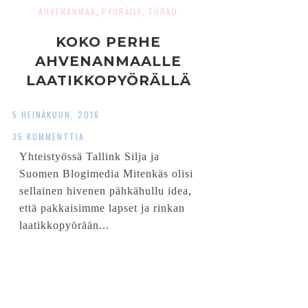
AHVENANMAA
PYÖRÄILY
TURKU
,
,
KOKO PERHE
AHVENANMAALLE
LAATIKKOPYÖRÄLLÄ
5 HEINÄKUUN, 2016
35 KOMMENTTIA
Yhteistyössä Tallink Silja ja
Suomen Blogimedia Mitenkäs olisi
sellainen hivenen pähkähullu idea,
että pakkaisimme lapset ja rinkan
laatikkopyörään...