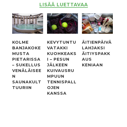
LISÄÄ LUETTAVAA
KOLME
KEVYTUNTU
ÄITIENPÄIVÄ
BANJAKOKE
VATAKKI
LAHJAKSI
MUSTA
KUOHKEAKS
ÄITIYSPAKK
PIETARISSA
I – PESUN
AUS
– SUKELLUS
JÄLKEEN
KENIAAN
VENÄLÄISEE
KUIVAUSRU
N
MPUUN
SAUNAKULT
TENNISPALL
TUURIIN
OJEN
KANSSA