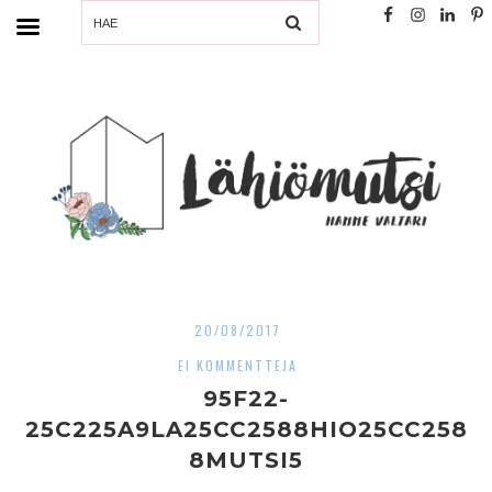
SEARCH
20/08/2017
EI KOMMENTTEJA
95F22-
25C225A9LA25CC2588HIO25CC258
8MUTSI5