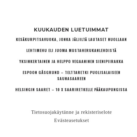
KUUKAUDEN LUETUIMMAT
KESÄKURPITSAVUOKA, JONKA JÄLJILTÄ LAUTASET NUOLLAAN
LEHTIMEHU ELI JUOMA MUSTAHERUKANLEHDISTÄ
YKSINKERTAINEN JA HELPPO VEGAANINEN SIENIPIIRAKKA
ESPOON GÅSGRUND – TELTTARETKI PUOLISALAISEEN
SAUNASAAREEN
HELSINGIN SAARET – 10 X SAARIRETKELLE PÄÄKAUPUNGISSA
Tietosuojakäytänne ja rekisteriselote
Evästeasetukset