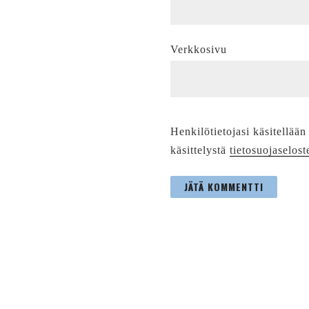
Verkkosivu
Henkilötietojasi käsitellään
käsittelystä
tietosuojaselost