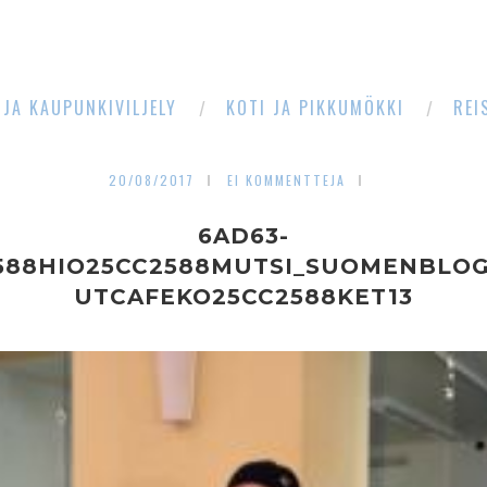
 JA KAUPUNKIVILJELY
KOTI JA PIKKUMÖKKI
REI
20/08/2017
EI KOMMENTTEJA
6AD63-
588HIO25CC2588MUTSI_SUOMENBLO
UTCAFEKO25CC2588KET13