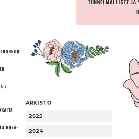
TUNNELMALLISET JA 
Ä LUONNON
TEN
I
A 9
ARKISTO
KKAITA
2025
NGINOSA­
2024