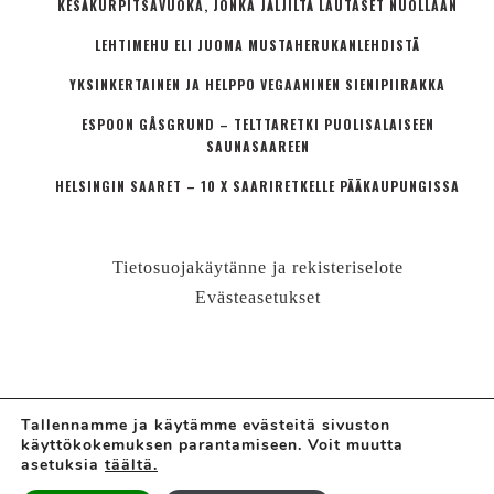
KESÄKURPITSAVUOKA, JONKA JÄLJILTÄ LAUTASET NUOLLAAN
LEHTIMEHU ELI JUOMA MUSTAHERUKANLEHDISTÄ
YKSINKERTAINEN JA HELPPO VEGAANINEN SIENIPIIRAKKA
ESPOON GÅSGRUND – TELTTARETKI PUOLISALAISEEN
SAUNASAAREEN
HELSINGIN SAARET – 10 X SAARIRETKELLE PÄÄKAUPUNGISSA
Tietosuojakäytänne ja rekisteriselote
Evästeasetukset
Tallennamme ja käytämme evästeitä sivuston
käyttökokemuksen parantamiseen. Voit muutta
© LÄHIÖMUTSI | HANNE VALTARI
asetuksia
täältä.