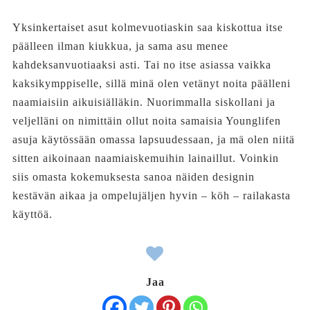
Yksinkertaiset asut kolmevuotiaskin saa kiskottua itse
päälleen ilman kiukkua, ja sama asu menee
kahdeksanvuotiaaksi asti. Tai no itse asiassa vaikka
kaksikymppiselle, sillä minä olen vetänyt noita päälleni
naamiaisiin aikuisiälläkin. Nuorimmalla siskollani ja
veljelläni on nimittäin ollut noita samaisia Younglifen
asuja käytössään omassa lapsuudessaan, ja mä olen niitä
sitten aikoinaan naamiaiskemuihin lainaillut. Voinkin
siis omasta kokemuksesta sanoa näiden designin
kestävän aikaa ja ompelujäljen hyvin – köh – railakasta
käyttöä.
Jaa