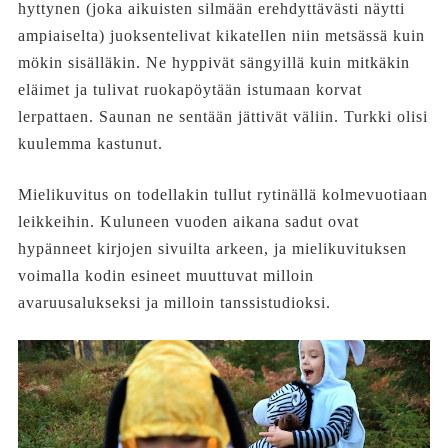
hyttynen (joka aikuisten silmään erehdyttävästi näytti
ampiaiselta) juoksentelivat kikatellen niin metsässä kuin
mökin sisälläkin. Ne hyppivät sängyillä kuin mitkäkin
eläimet ja tulivat ruokapöytään istumaan korvat
lerpattaen. Saunan ne sentään jättivät väliin. Turkki olisi
kuulemma kastunut.
Mielikuvitus on todellakin tullut rytinällä kolmevuotiaan
leikkeihin. Kuluneen vuoden aikana sadut ovat
hypänneet kirjojen sivuilta arkeen, ja mielikuvituksen
voimalla kodin esineet muuttuvat milloin
avaruusalukseksi ja milloin tanssistudioksi.