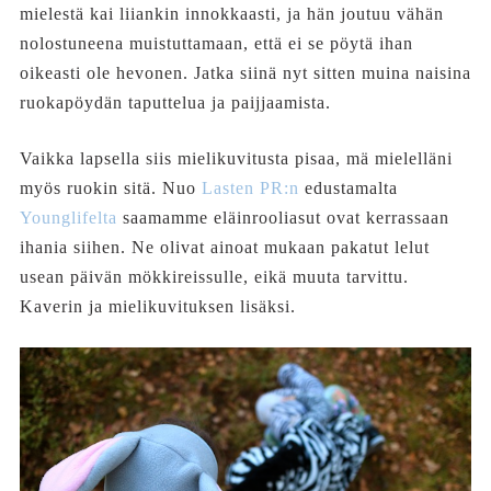
mielestä kai liiankin innokkaasti, ja hän joutuu vähän
nolostuneena muistuttamaan, että ei se pöytä ihan
oikeasti ole hevonen. Jatka siinä nyt sitten muina naisina
ruokapöydän taputtelua ja paijjaamista.
Vaikka lapsella siis mielikuvitusta pisaa, mä mielelläni
myös ruokin sitä. Nuo
Lasten PR:n
edustamalta
Younglifelta
saamamme eläinrooliasut ovat kerrassaan
ihania siihen. Ne olivat ainoat mukaan pakatut lelut
usean päivän mökkireissulle, eikä muuta tarvittu.
Kaverin ja mielikuvituksen lisäksi.