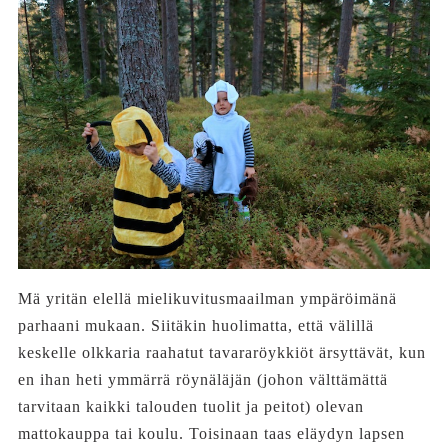
Mä yritän elellä mielikuvitusmaailman ympäröimänä
parhaani mukaan. Siitäkin huolimatta, että välillä
keskelle olkkaria raahatut tavararöykkiöt ärsyttävät, kun
en ihan heti ymmärrä röynäläjän (johon välttämättä
tarvitaan kaikki talouden tuolit ja peitot) olevan
mattokauppa tai koulu. Toisinaan taas eläydyn lapsen