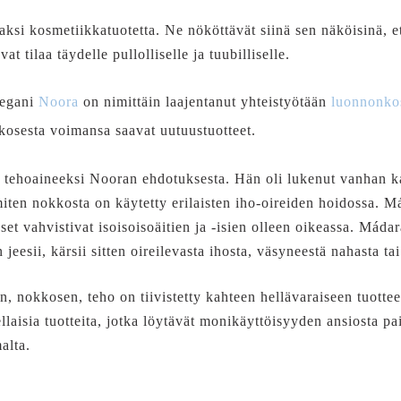
si kosmetiikkatuotetta. Ne nököttävät siinä sen näköisinä, ett
t tilaa täydelle pullolliselle ja tuubilliselle.
legani
Noora
on nimittäin laajentanut yhteistyötään
luonnonko
kkosesta voimansa saavat uutuustuotteet.
 tehoaineeksi Nooran ehdotuksesta. Hän oli lukenut vanhan k
iten nokkosta on käytetty erilaisten iho-oireiden hoidossa. M
mukset vahvistivat isoisoisoäitien ja -isien olleen oikeassa. Má
esii, kärsii sitten oireilevasta ihosta, väsyneestä nahasta tai
, nokkosen, teho on tiivistetty kahteen hellävaraiseen tuotte
ellaisia tuotteita, jotka löytävät monikäyttöisyyden ansiosta pa
alta.