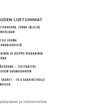
UDEN LUETUIMMAT
ITSAVUOKA, JONKA JÄLJILTÄ
 NUOLLAAN
U ELI JUOMA
UKANLEHDISTÄ
TAINEN JA HELPPO VEGAANINEN
AKKA
ÅSGRUND – TELTTARETKI
AISEEN SAUNASAAREEN
 SAARET – 10 X SAARIRETKELLE
NGISSA
jakäytänne ja rekisteriselote