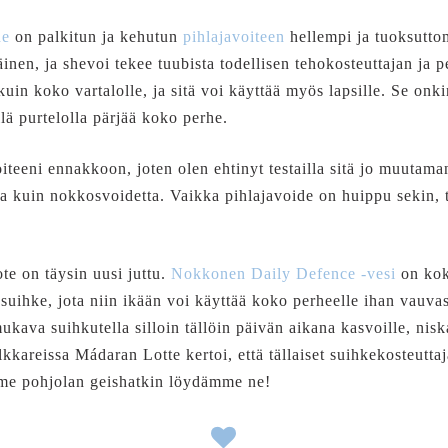
de
on palkitun ja kehutun
pihlajavoiteen
hellempi ja tuoksutto
äinen, ja shevoi tekee tuubista todellisen tehokosteuttajan ja 
 kuin koko vartalolle, ja sitä voi käyttää myös lapsille. Se onk
lä purtelolla pärjää koko perhe.
eeni ennakkoon, joten olen ehtinyt testailla sitä jo muutama
a kuin nokkosvoidetta. Vaikka pihlajavoide on huippu sekin, 
e on täysin uusi juttu.
Nokkonen Daily Defence -vesi
on koko
 suihke, jota niin ikään voi käyttää koko perheelle ihan vauv
mukava suihkutella silloin tällöin päivän aikana kasvoille, nis
kkareissa Mádaran Lotte kertoi, että tällaiset suihkekosteuttaj
 me pohjolan geishatkin löydämme ne!