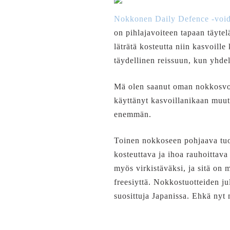
Nokkonen Daily Defence -voi
on pihlajavoiteen tapaan täytel
läträtä kosteutta niin kasvoille
täydellinen reissuun, kun yhdel
Mä olen saanut oman nokkosvoit
käyttänyt kasvoillanikaan muut
enemmän.
Toinen nokkoseen pohjaava tuot
kosteuttava ja ihoa rauhoittava
myös virkistäväksi, ja sitä on 
freesiyttä. Nokkostuotteiden jul
suosittuja Japanissa. Ehkä nyt