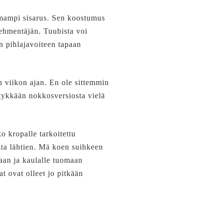
mampi sisarus. Sen koostumus
pehmentäjän. Tuubista voi
in pihlajavoiteen tapaan
n viikon ajan. En ole sittemmin
tykkään nokkosversiosta vielä
 kropalle tarkoitettu
asta lähtien. Mä koen suihkeen
kaan ja kaulalle tuomaan
at ovat olleet jo pitkään