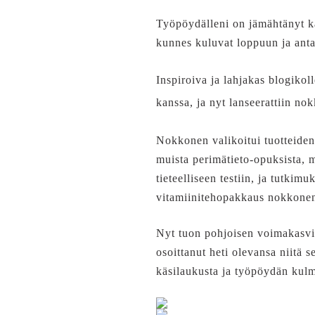
Työpöydälleni on jämähtänyt kak
kunnes kuluvat loppuun ja antava
Inspiroiva ja lahjakas blogikol
kanssa, ja nyt lanseerattiin no
Nokkonen valikoitui tuotteiden
muista perimätieto-opuksista, m
tieteelliseen testiin, ja tutki
vitamiinitehopakkaus nokkonen je
Nyt tuon pohjoisen voimakasvin
osoittanut heti olevansa niitä s
käsilaukusta ja työpöydän kulm