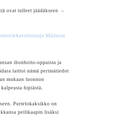
ä ovat tulleet jäädäkseen ­ –
smetiikkavalmistaja Mádaran
ansan ihonhoito-oppaista ja
ádara laittoi nämä perimätiedot
daran mukaan luonnon
 kalpeasta hipiästä.
eseen. Purtelokaksikko on
ikkansa peilikaapin lisäksi