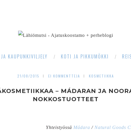
SEARCH
 JA KAUPUNKIVILJELY
KOTI JA PIKKUMÖKKI
REI
21/08/2015
EI KOMMENTTEJA
KOSMETIIKKA
ÄKOSMETIIKKAA – MÁDARAN JA NOOR
NOKKOSTUOTTEET
Yhteistyössä
Mádara
/
Natural Goods 