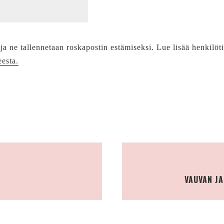
 ja ne tallennetaan roskapostin estämiseksi. Lue lisää henkilöt
eesta.
VAUVAN J