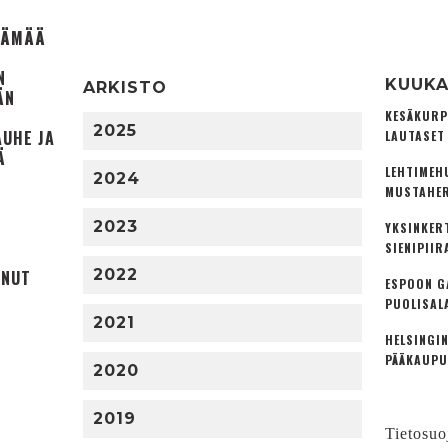
ELÄMÄÄ
N
KUUKA
ARKISTO
ÄN
KESÄKURP
2025
AUHE JA
LAUTASET
Ä
LEHTIMEH
2024
MUSTAHER
2023
YKSINKER
SIENIPIIR
2022
UNUT
ESPOON G
PUOLISAL
2021
HELSINGIN
PÄÄKAUPU
2020
2019
Tietosuo