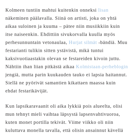
Kolmeen tuntiin mahtui kuitenkin onneksi
Iisan
näkeminen päälavalla. Siinä on artisti, joka on yhtä
aikaa suloinen ja kuuma – pätee niin musiikkiin kuin
itse naiseenkin. Ehdittiin sivukorvalla kuulla myös
perhesunnuntain vetonaulaa,
Hurjat silmät
-bändiä. Muu
festarianti tulikin sitten ystävistä, mikä tuntui
kaksivuotiaastakin olevan se festareiden kivoin juttu.
Nähtiin ihan liian pitkästä aikaa
Kolmistaan-perheblogin
jengiä, mutta parin kuukauden tauko ei lapsia haitannut.
Siellä ne pyörivät samantien kikattaen maassa kuin
ehdat festarikävijät.
Kun lapsikaravaanit oli aika lykkiä pois alueelta, olisi
mun tehnyt mieli vaihtaa läpsystä lapsenvahtivuoroa,
kuten monet portilla tekivät. Viime viikko oli niin
kuluttava monella tavalla, että olisin ansainnut kävellä