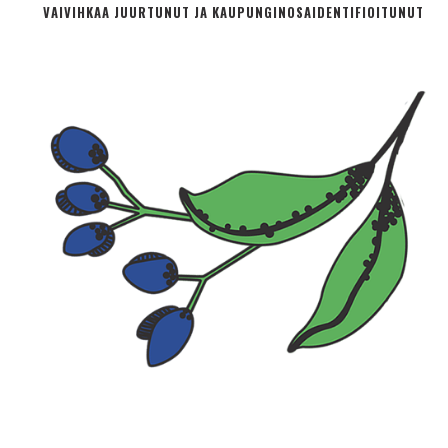
VAIVIHKAA JUURTUNUT JA KAUPUNGINOSA­IDENTIFIOITUNUT