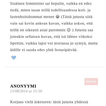
Sisäinen feministini sai hepulin, vaikka en edes
tiedä, miten tasan teillä todellisuudessa koti- ja
lastenhoitohommat menee 😀 (Tästä jutusta siitä
vain sai kovin ankean kuvan, vaikka uskon, että
teillä on oikeasti asiat paremmin 😉 ) Jutusta saa
jotenkin sellaisen kuvan, että isä lähtee viikoksi
lipettiin, vaikka lapsi voi teoriassa jo syntyä, mutta
äidille ei suoda edes yhtä festaripäivää.
VASTAA
ANONYYMI
13/08/2014 at 15:50
Korjaus vielä äskeiseen: tästä jutusta yhdessä