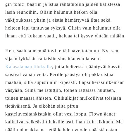
gin tonic -baariin ja istua rantatuoliin jäiden kalistessa
lasin reunoihin. Olisin halunnut hetken olla
väkijoukossa yksin ja aistia hämärtyvää iltaa sekä
helteen läpi tuntuvaa syksyä. Olisin vain halunnut olla
ilman että kukaan vaatii, haluaa tai kysyy yhtään mitään.
Heh, saattaa mennä tovi, että haave toteutuu. Nyt sen
sijaan lykkäsin rattaisiin simahtaneen lapsen
Kalasataman tiluksille
, jotta helteessä nääntyvät kasvit
saisivat vähän vettä. Perille päästyä oli pakko istua
maahan, sillä supisti niin kipeästi. Lapsi heräsi itkemään
väsyään. Siinä me istuttiin, toinen rattaissa huutaen,
toinen maassa ähisten. Ohikulkijat mulkoilivat toisiaan
tietäväisenä. Ja eiköhän siitä pirun
kasteluvesitankistakin ollut vesi loppu. Flown äänet
kaikuivat selkeästi tiluksille asti, ihan kuin ilkkuen. Mä
päätin uhmakkaana, että kahden vuoden päästä ostan