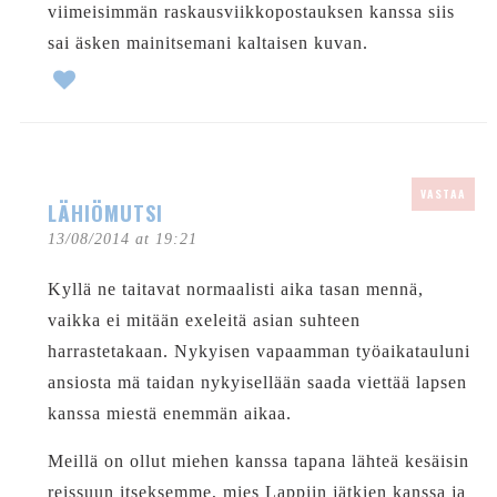
viimeisimmän raskausviikkopostauksen kanssa siis
sai äsken mainitsemani kaltaisen kuvan.
VASTAA
LÄHIÖMUTSI
13/08/2014 at 19:21
Kyllä ne taitavat normaalisti aika tasan mennä,
vaikka ei mitään exeleitä asian suhteen
harrastetakaan. Nykyisen vapaamman työaikatauluni
ansiosta mä taidan nykyisellään saada viettää lapsen
kanssa miestä enemmän aikaa.
Meillä on ollut miehen kanssa tapana lähteä kesäisin
reissuun itseksemme, mies Lappiin jätkien kanssa ja