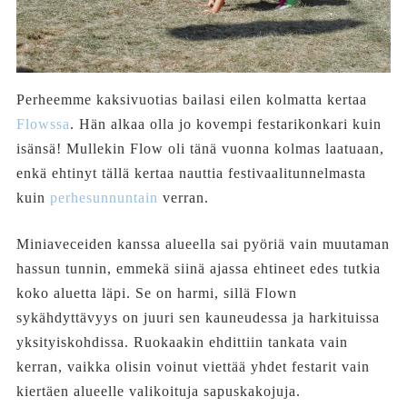
Perheemme kaksivuotias bailasi eilen kolmatta kertaa
Flowssa
. Hän alkaa olla jo kovempi festarikonkari kuin
isänsä! Mullekin Flow oli tänä vuonna kolmas laatuaan,
enkä ehtinyt tällä kertaa nauttia festivaalitunnelmasta
kuin
perhesunnuntain
verran.
Miniaveceiden kanssa alueella sai pyöriä vain muutaman
hassun tunnin, emmekä siinä ajassa ehtineet edes tutkia
koko aluetta läpi. Se on harmi, sillä Flown
sykähdyttävyys on juuri sen kauneudessa ja harkituissa
yksityiskohdissa. Ruokaakin ehdittiin tankata vain
kerran, vaikka olisin voinut viettää yhdet festarit vain
kiertäen alueelle valikoituja sapuskakojuja.