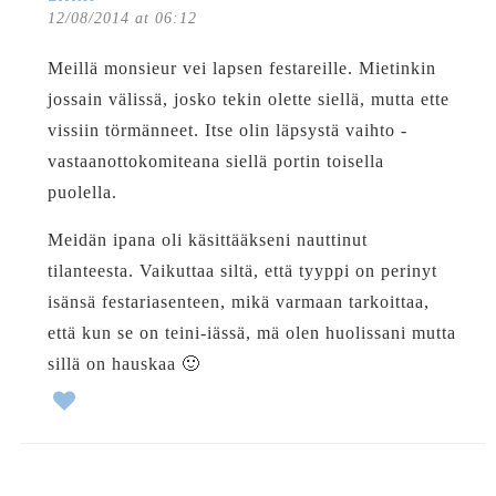
12/08/2014 at 06:12
Meillä monsieur vei lapsen festareille. Mietinkin
jossain välissä, josko tekin olette siellä, mutta ette
vissiin törmänneet. Itse olin läpsystä vaihto -
vastaanottokomiteana siellä portin toisella
puolella.
Meidän ipana oli käsittääkseni nauttinut
tilanteesta. Vaikuttaa siltä, että tyyppi on perinyt
isänsä festariasenteen, mikä varmaan tarkoittaa,
että kun se on teini-iässä, mä olen huolissani mutta
sillä on hauskaa 🙂