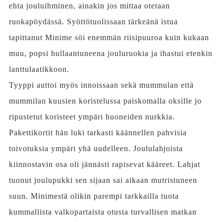
ehta jouluihminen, ainakin jos mittaa otetaan
ruokapöydässä. Syöttötuolissaan tärkeänä istua
tapittanut Minime söi enemmän riisipuuroa kuin kukaan
muu, popsi hullaantuneena jouluruokia ja ihastui etenkin
lanttulaatikkoon.
Tyyppi auttoi myös innoissaan sekä mummulan että
mummilan kuusien koristelussa paiskomalla oksille jo
ripustetut koristeet ympäri huoneiden nurkkia.
Pakettikortit hän luki tarkasti käännellen pahvisia
toivotuksia ympäri yhä uudelleen. Joululahjoista
kiinnostavin osa oli jännästi rapisevat kääreet. Lahjat
tuonut joulupukki sen sijaan sai aikaan mutristuneen
suun. Minimestä olikin parempi tarkkailla tuota
kummallista valkopartaista otusta turvallisen matkan