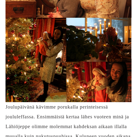
Joulupäivänä kävimme porukalla perinteisessä
joululeffassa. Ensimmäistä kertaa lähes vuoteen minä ja
Lähiöjeppe olimme molemmat kahdeksan aikaan illalla
muualla kuin nukutuspuuhissa. Kuluneen vuoden aikana