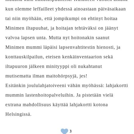
kun olemme leffailleet yhdessä ainoastaan päiväsaikaan
tai niin myöhään, että jompikumpi on ehtinyt hoitaa
Minimen iltapuuhat, ja hoitajan tehtäväksi on jäänyt
valvoa lapsen unta. Mutta nyt hoitonakin saanut
Minimen mummi läpäisi lapsenvahtitestin hienosti, ja
konttauskilpailun, eteisen kenkäinventaarion sekä
iltapuuron jälkeen minityyppi oli nukahtanut
mutisematta ilman maitohörpsyjä, jes!
Esitänkin joululahjatoiveeni vähän myöhässä: lahjakortti
mummin lastenhoitopalveluihin. Ja pistetään vielä
extrana mahdollisuus käyttää lahjakortti kotona
Helsingissä.
3