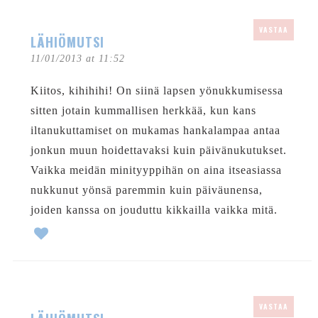
VASTAA
LÄHIÖMUTSI
11/01/2013 at 11:52
Kiitos, kihihihi! On siinä lapsen yönukkumisessa
sitten jotain kummallisen herkkää, kun kans
iltanukuttamiset on mukamas hankalampaa antaa
jonkun muun hoidettavaksi kuin päivänukutukset.
Vaikka meidän minityyppihän on aina itseasiassa
nukkunut yönsä paremmin kuin päiväunensa,
joiden kanssa on jouduttu kikkailla vaikka mitä.
VASTAA