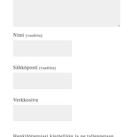
Nimi
(vaadittu)
Sähköposti
(vaadittu)
Verkkosivu
Henkilötietojasi käsitellään ja ne tallennetaan