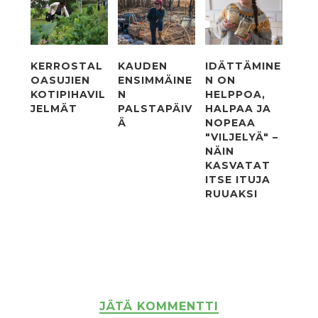
KERROSTAL
KAUDEN
IDÄTTÄMINE
OASUJIEN
ENSIMMÄINE
N ON
KOTIPIHAVIL
N
HELPPOA,
JELMÄT
PALSTAPÄIV
HALPAA JA
Ä
NOPEAA
"VILJELYÄ" –
NÄIN
KASVATAT
ITSE ITUJA
RUUAKSI
JÄTÄ KOMMENTTI