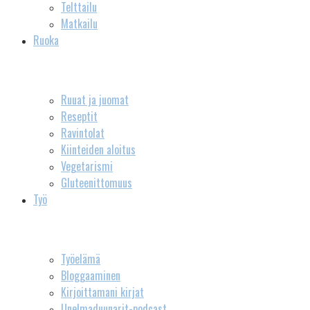
Telttailu
Matkailu
Ruoka
Ruuat ja juomat
Reseptit
Ravintolat
Kiinteiden aloitus
Vegetarismi
Gluteenittomuus
Työ
Työelämä
Bloggaaminen
Kirjoittamani kirjat
Unelmaduunarit-podcast