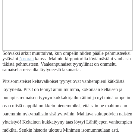
Sohvaksi arkut muuttuivat, kun ompelin niiden päälle pehmusteeksi
ystäväni
Nooran
kanssa Malmin kirpputorilta löytämästäni vanhasta
täkistä pehmusteen. Vaaleanpunaiset tyynyliinat on ommeltu
samaiselta reissulta löytyneestä lakanasta.
Pitsisomisteiset keltavalkoiset tyynyt ovat vanhempieni kätköistä
löytyneitä. Pitsit on tehnyt äitini mumma, kokonaan keltaisen ja
punapitsireunaisen tyynyn kukkakirjailun äitini ja nyt minä ompelin
osaa niistä nappikiinnikkein pienemmiksi, että sain ne mahtumaan
paremmin nykymallisiin sisätyynyihin. Mahtava sukupolvien naisten
yhteistyö! Keltainen kukkatyyny taas löytyi Lähiöjepen vanhempien
mökiltä. Senkin historia ulottuu Minimen isomummulaan asti.