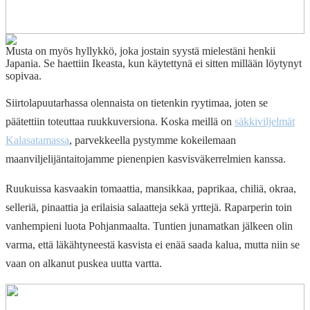
Musta on myös hyllykkö, joka jostain syystä mielestäni henkii
Japania. Se haettiin Ikeasta, kun käytettynä ei sitten millään löytynyt
sopivaa.
Siirtolapuutarhassa olennaista on tietenkin ryytimaa, joten se
päätettiin toteuttaa ruukkuversiona. Koska meillä on
säkkiviljelmät
Kalasatamassa
, parvekkeella pystymme kokeilemaan
maanviljelijäntaitojamme pienenpien kasvisväkerrelmien kanssa.
Ruukuissa kasvaakin tomaattia, mansikkaa, paprikaa, chiliä, okraa,
selleriä, pinaattia ja erilaisia salaatteja sekä yrttejä. Raparperin toin
vanhempieni luota Pohjanmaalta. Tuntien junamatkan jälkeen olin
varma, että läkähtyneestä kasvista ei enää saada kalua, mutta niin se
vaan on alkanut puskea uutta vartta.