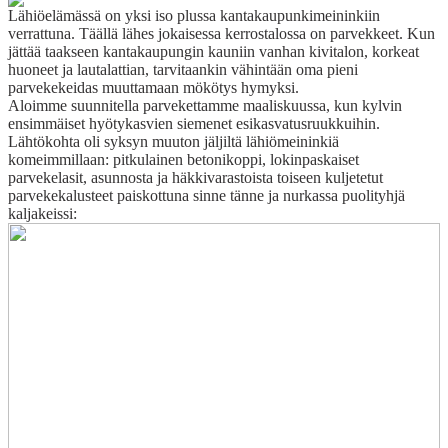
Lähiöelämässä on yksi iso plussa kantakaupunkimeininkiin
verrattuna. Täällä lähes jokaisessa kerrostalossa on parvekkeet. Kun
jättää taakseen kantakaupungin kauniin vanhan kivitalon, korkeat
huoneet ja lautalattian, tarvitaankin vähintään oma pieni
parvekekeidas muuttamaan mökötys hymyksi.
Aloimme suunnitella parvekettamme maaliskuussa, kun kylvin
ensimmäiset hyötykasvien siemenet esikasvatusruukkuihin.
Lähtökohta oli syksyn muuton jäljiltä lähiömeininkiä
komeimmillaan: pitkulainen betonikoppi, lokinpaskaiset
parvekelasit, asunnosta ja häkkivarastoista toiseen kuljetetut
parvekekalusteet paiskottuna sinne tänne ja nurkassa puolityhjä
kaljakeissi: