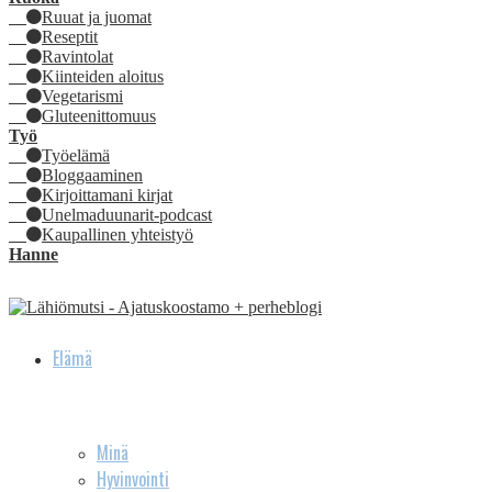
Ruuat ja juomat
Reseptit
Ravintolat
Kiinteiden aloitus
Vegetarismi
Gluteenittomuus
Työ
Työelämä
Bloggaaminen
Kirjoittamani kirjat
Unelmaduunarit-podcast
Kaupallinen yhteistyö
Hanne
Elämä
Minä
Hyvinvointi