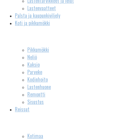
Lastentarvikkeet ja lelut
Lastenvaatteet
Palsta ja kaupunkiviljely
Koti ja pikkumökki
Pikkumökki
Neliö
Kaksio
Parveke
Kodinhoito
Lastenhuone
Remontti
Sisustus
Reissut
Kotimaa