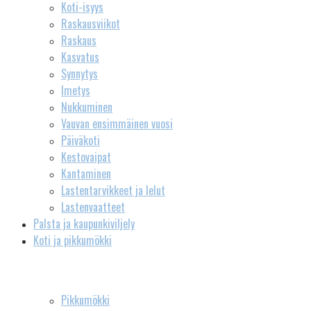
Koti-isyys
Raskausviikot
Raskaus
Kasvatus
Synnytys
Imetys
Nukkuminen
Vauvan ensimmäinen vuosi
Päiväkoti
Kestovaipat
Kantaminen
Lastentarvikkeet ja lelut
Lastenvaatteet
Palsta ja kaupunkiviljely
Koti ja pikkumökki
Pikkumökki