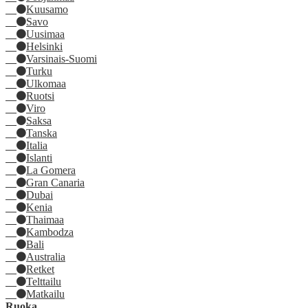
Kuusamo
Savo
Uusimaa
Helsinki
Varsinais-Suomi
Turku
Ulkomaa
Ruotsi
Viro
Saksa
Tanska
Italia
Islanti
La Gomera
Gran Canaria
Dubai
Kenia
Thaimaa
Kambodza
Bali
Australia
Retket
Telttailu
Matkailu
Ruoka