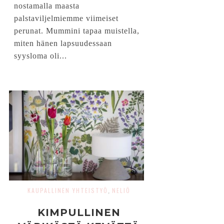
nostamalla maasta
palstaviljelmiemme viimeiset
perunat. Mummini tapaa muistella,
miten hänen lapsuudessaan
syysloma oli...
KAUPALLINEN YHTEISTYÖ
NELIÖ
,
KIMPULLINEN