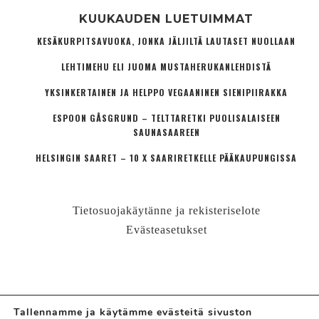
KUUKAUDEN LUETUIMMAT
KESÄKURPITSAVUOKA, JONKA JÄLJILTÄ LAUTASET NUOLLAAN
LEHTIMEHU ELI JUOMA MUSTAHERUKANLEHDISTÄ
YKSINKERTAINEN JA HELPPO VEGAANINEN SIENIPIIRAKKA
ESPOON GÅSGRUND – TELTTARETKI PUOLISALAISEEN
SAUNASAAREEN
HELSINGIN SAARET – 10 X SAARIRETKELLE PÄÄKAUPUNGISSA
Tietosuojakäytänne ja rekisteriselote
Evästeasetukset
Tallennamme ja käytämme evästeitä sivuston