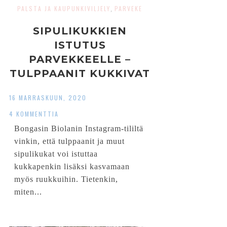
PALSTA JA KAUPUNKIVILJELY
PARVEKE
,
SIPULIKUKKIEN
ISTUTUS
PARVEKKEELLE –
TULPPAANIT KUKKIVAT
RUUKUISSA
16 MARRASKUUN, 2020
4 KOMMENTTIA
Bongasin Biolanin Instagram-tililtä
vinkin, että tulppaanit ja muut
sipulikukat voi istuttaa
kukkapenkin lisäksi kasvamaan
myös ruukkuihin. Tietenkin,
miten...