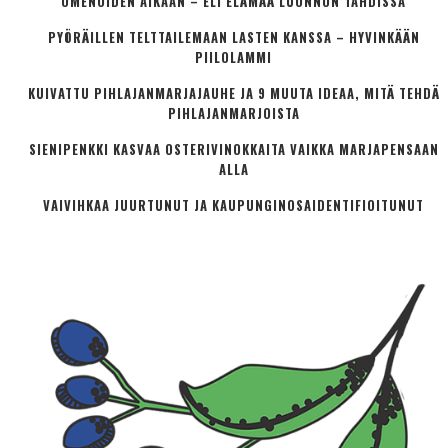
OMENOIDEN AIKAAN – ELI ELÄMÄÄ LUONNON TAHDISSA
PYÖRÄILLEN TELTTAILEMAAN LASTEN KANSSA – HYVINKÄÄN
PIILOLAMMI
KUIVATTU PIHLAJANMARJAJAUHE JA 9 MUUTA IDEAA, MITÄ TEHDÄ
PIHLAJANMARJOISTA
SIENIPENKKI KASVAA OSTERIVINOKKAITA VAIKKA MARJAPENSAAN
ALLA
VAIVIHKAA JUURTUNUT JA KAUPUNGINOSA­IDENTIFIOITUNUT