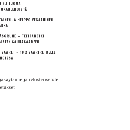
U ELI JUOMA
UKANLEHDISTÄ
TAINEN JA HELPPO VEGAANINEN
AKKA
ÅSGRUND – TELTTARETKI
AISEEN SAUNASAAREEN
 SAARET – 10 X SAARIRETKELLE
NGISSA
jakäytänne ja rekisteriselote
etukset