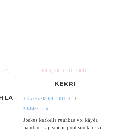
JELY
JUHLA
RUUAT JA JUOMAT
,
,
KEKRI
HLA
6 MARRASKUUN, 2019
11
KOMMENTTIA
Joskus keskellä ruuhkaa voi käydä
näinkin. Tajusimme puolison kanssa