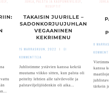
JELY
JUHLA
PALSTA JA KAUPUNKIVILJELY
JUHLA
,
,
,
RESEPTIT
IIN:
TAKAISIN JUURILLE –
P
SADONKORJUUJUHLAN
N
VEGAANINEN
P
KEKRIMENU
8 MARRA
15 MARRASKUUN, 2022
EI
KOMMENT
KOMMENTTEJA
Vietimme
una
Juhlistimme ystävien kanssa kekriä
kanssa k
muutama viikko sitten, kun palsta oli
maatiloj
avattu
peitelty lehtien alle talvilevolle ja
juhlista
ään
palstaviljelijöidenkin oli aika...
tärkein j
n...