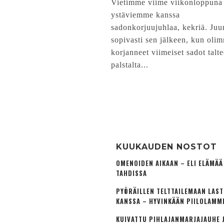
Vietimme viime viikonloppuna
ystäviemme kanssa
sadonkorjuujuhlaa, kekriä. Juu
sopivasti sen jälkeen, kun oli
korjanneet viimeiset sadot talt
palstalta...
KUUKAUDEN NOSTOT
OMENOIDEN AIKAAN – ELI ELÄMÄ
TAHDISSA
PYÖRÄILLEN TELTTAILEMAAN LAS
KANSSA – HYVINKÄÄN PIILOLAMM
KUIVATTU PIHLAJANMARJAJAUHE J