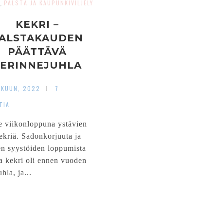
PALSTA JA KAUPUNKIVILJELY
,
KEKRI –
ALSTAKAUDEN
PÄÄTTÄVÄ
ERINNEJUHLA
SKUUN, 2022
7
TIA
 viikonloppuna ystävien
ekriä. Sadonkorjuuta ja
en syystöiden loppumista
va kekri oli ennen vuoden
uhla, ja...