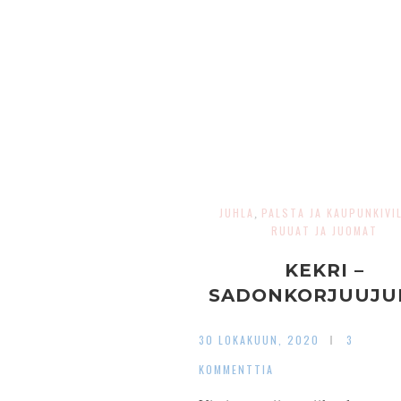
JUHLA
PALSTA JA KAUPUNKIVIL
,
RUUAT JA JUOMAT
KEKRI –
SADONKORJUUJU
30 LOKAKUUN, 2020
3
KOMMENTTIA