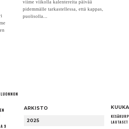
viime viikolla kalentereita päivää
pidemmälle tarkastellessa, että kappas,
ri
puolisolla...
mme
een
Ä LUONNON
KUUKA
ARKISTO
TEN
I
KESÄKURP
2025
LAUTASET
A 9