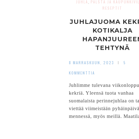
JUHLA
PALSTA JA KAUPUNKIVIL
,
RESEPTIT
JUHLAJUOMA KEKR
KOTIKALJA
HAPANJUUREE
TEHTYNÄ
8 MARRASKUUN, 2023
5
KOMMENTTIA
Juhlimme tulevana viikonlopp
kekriä. Yleensä tuota vanhaa
suomalaista perinnejuhlaa on t
viettää viimeistään pyhäinpäiv
mennessä, myös meillä. Maatila