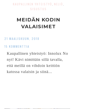
KAUPALLINEN YHTEISTYÖ
NELIÖ
,
,
SISUSTUS
MEIDÄN KODIN
VALAISIMET
21 MAALISKUUN, 2018
15 KOMMENTTIA
Kaupallinen yhteistyö: Innolux No
nyt! Kävi nimittäin sillä tavalla,
että meillä on vihdoin keittiön
katossa valaisin ja siinä...