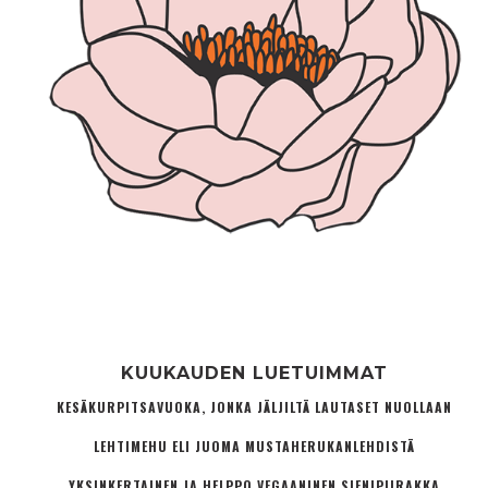
KUUKAUDEN LUETUIMMAT
KESÄKURPITSAVUOKA, JONKA JÄLJILTÄ LAUTASET NUOLLAAN
LEHTIMEHU ELI JUOMA MUSTAHERUKANLEHDISTÄ
YKSINKERTAINEN JA HELPPO VEGAANINEN SIENIPIIRAKKA