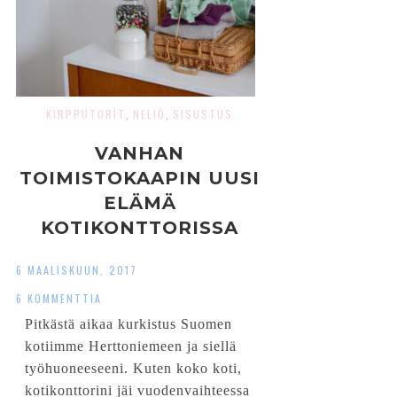
KIRPPUTORIT
NELIÖ
SISUSTUS
,
,
VANHAN
TOIMISTOKAAPIN UUSI
ELÄMÄ
KOTIKONTTORISSA
6 MAALISKUUN, 2017
6 KOMMENTTIA
Pitkästä aikaa kurkistus Suomen
kotiimme Herttoniemeen ja siellä
työhuoneeseeni. Kuten koko koti,
kotikonttorini jäi vuodenvaihteessa