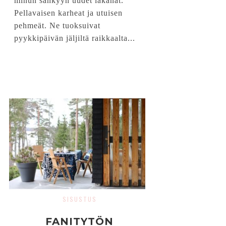
minun sänkyyn uudet lakanat.
Pellavaisen karheat ja utuisen
pehmeät. Ne tuoksuivat
pyykkipäivän jäljiltä raikkaalta...
SISUSTUS
FANITYTÖN