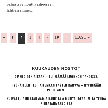
pahasti remonttivaiheeseen
lähtiessämme...
«
1
3
4
»
10
...
LAST »
2
KUUKAUDEN NOSTOT
OMENOIDEN AIKAAN – ELI ELÄMÄÄ LUONNON TAHDISSA
PYÖRÄILLEN TELTTAILEMAAN LASTEN KANSSA – HYVINKÄÄN
PIILOLAMMI
KUIVATTU PIHLAJANMARJAJAUHE JA 9 MUUTA IDEAA, MITÄ TEHDÄ
PIHLAJANMARJOISTA