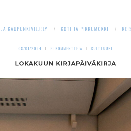
 JA KAUPUNKIVILJELY
KOTI JA PIKKUMÖKKI
REI
08/01/2024
EI KOMMENTTEJA
KULTTUURI
LOKAKUUN KIRJAPÄIVÄKIRJA