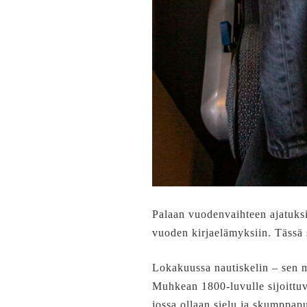
Palaan vuodenvaihteen ajatuks
vuoden kirjaelämyksiin. Tässä s
Lokakuussa nautiskelin – sen mi
Muhkean 1800-luvulle sijoittuv
jossa ollaan sielu ja skumppap