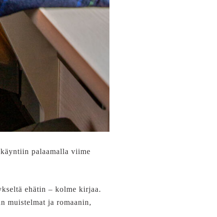
käyntiin palaamalla viime
ykseltä ehätin – kolme kirjaa.
an muistelmat ja romaanin,