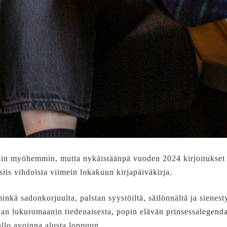
iin myöhemmin, mutta nykäistäänpä vuoden 2024 kirjoitukset 
iis vihdoista viimein lokakuun kirjapäiväkirja.
nkä sadonkorjuulta, palstan syystöiltä, säilönnältä ja sienest
an lukuromaanin tiedenaisesta, popin elävän prinsessalegend
ullo avoinna alusta loppuun.