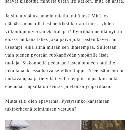
saavat kiskottua minusta usein irti kaiken, mitä on antaa.
Ja sitten yhä useammin mietin, mitä jos? Mitä jos
elämässämme olisi esimerkiksi kerran kuussa yhden
viikonlopun verran ekstralapsi? Pyöriihän meillä nytkin
elossa mukana lähes joka päivä joku lasten kaveri tai
useampi, eikä siinä mitään sen ihmeempää. Sullotaan
vain pienen pyöreän ruokapöydän ympärille lisää
tuoleja. Siskonpetiä pedataan lastenhuoneen lattialle
joka tapauksessa harva se viikonloppu. Yleensä meno on
mukavampaa ja tietyllä tavalla leppoisampaakin, mitä
enemmän lapsilla on seuraa ja elämää ympärillään.
Mutta silti olen epävarma. Pystyisinkö kantamaan
tukiperheenä toimimisen vastuun?