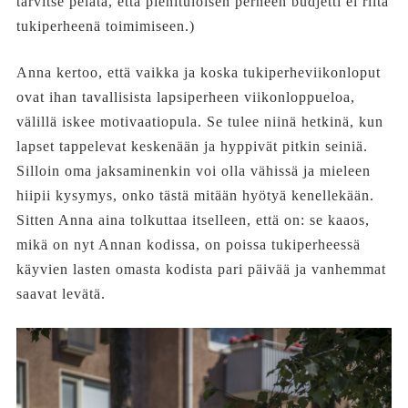
tarvitse pelätä, että pienituloisen perheen budjetti ei riitä
tukiperheenä toimimiseen.)
Anna kertoo, että vaikka ja koska tukiperheviikonloput
ovat ihan tavallisista lapsiperheen viikonloppueloa,
välillä iskee motivaatiopula. Se tulee niinä hetkinä, kun
lapset tappelevat keskenään ja hyppivät pitkin seiniä.
Silloin oma jaksaminenkin voi olla vähissä ja mieleen
hiipii kysymys, onko tästä mitään hyötyä kenellekään.
Sitten Anna aina tolkuttaa itselleen, että on: se kaaos,
mikä on nyt Annan kodissa, on poissa tukiperheessä
käyvien lasten omasta kodista pari päivää ja vanhemmat
saavat levätä.