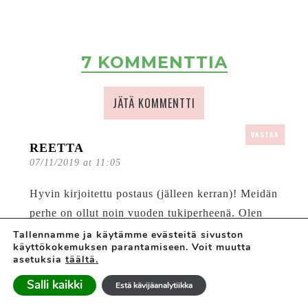
7 KOMMENTTIA
JÄTÄ KOMMENTTI
VASTAA
REETTA
07/11/2019 at 11:05
Hyvin kirjoitettu postaus (jälleen kerran)! Meidän
perhe on ollut noin vuoden tukiperheenä. Olen
itsekin ollut voimieni äärirajoilla tyttöjeni ollessa
Tallennamme ja käytämme evästeitä sivuston
käyttökokemuksen parantamiseen. Voit muutta
vauva ja taapero ja varmasti tukiperhe olisi tuonut
asetuksia
täältä.
meille silloin helpotusta, joten tuntuu hyvältä nyt
Salli kaikki
Estä kävijäanalytiikka
voimien palattua auttaa muita. Lisäksi, kun omilla