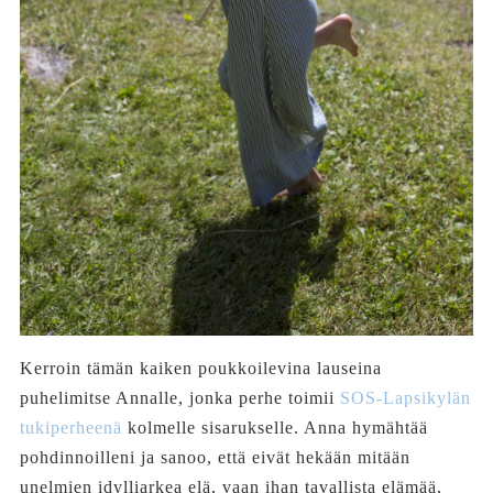
Kerroin tämän kaiken poukkoilevina lauseina
puhelimitse Annalle, jonka perhe toimii
SOS-Lapsikylän
tukiperheenä
kolmelle sisarukselle. Anna hymähtää
pohdinnoilleni ja sanoo, että eivät hekään mitään
unelmien idylliarkea elä, vaan ihan tavallista elämää,