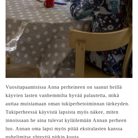
Vuositapaamisissa Anna perheineen on saanut heillä
käyvien lasten vanhemmilta hyvää palautetta, mikä
auttaa muistamaan oman tukiperhetoiminnan tärkeyden.
Tukiperheessä käyvistä lapsista myös näkee, miten
innoissaan he aina tulevat kyläilemään Annan perheen
luo. Annan oma lapsi myös pitää ekstralasten kanssa
puhelimitse yhteyttä pitkin kuuta.