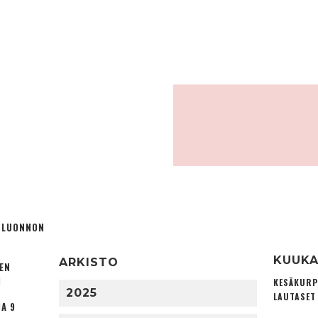
Ä LUONNON
KUUKA
ARKISTO
TEN
I
KESÄKURP
2025
LAUTASET
A 9