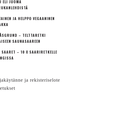
U ELI JUOMA
UKANLEHDISTÄ
TAINEN JA HELPPO VEGAANINEN
AKKA
ÅSGRUND – TELTTARETKI
AISEEN SAUNASAAREEN
 SAARET – 10 X SAARIRETKELLE
NGISSA
jakäytänne ja rekisteriselote
etukset