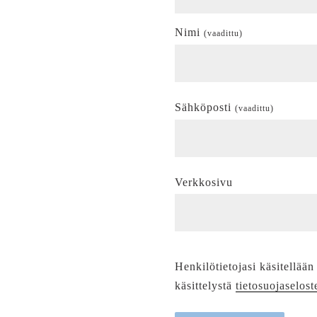
Nimi
(vaadittu)
Sähköposti
(vaadittu)
Verkkosivu
Henkilötietojasi käsitellään
käsittelystä
tietosuojaselost