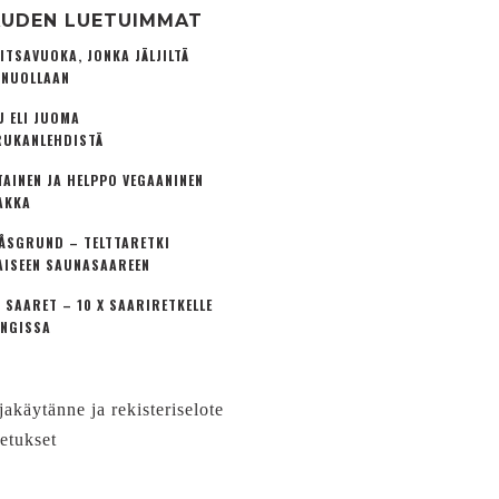
UDEN LUETUIMMAT
ITSAVUOKA, JONKA JÄLJILTÄ
 NUOLLAAN
U ELI JUOMA
UKANLEHDISTÄ
TAINEN JA HELPPO VEGAANINEN
AKKA
ÅSGRUND – TELTTARETKI
AISEEN SAUNASAAREEN
 SAARET – 10 X SAARIRETKELLE
NGISSA
jakäytänne ja rekisteriselote
etukset