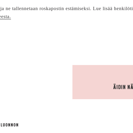
 ja ne tallennetaan roskapostin estämiseksi. Lue lisää henkilöt
eesta.
ÄIDIN N
Ä LUONNON