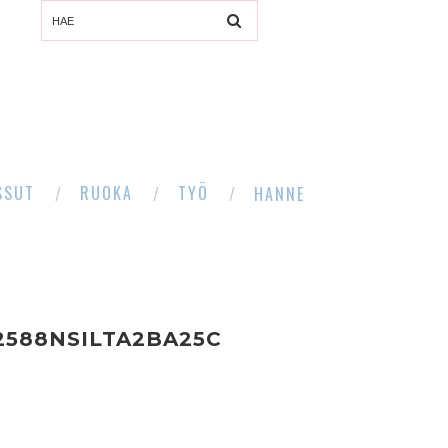
SSUT
RUOKA
TYÖ
HANNE
2588NSILTA2BA25C