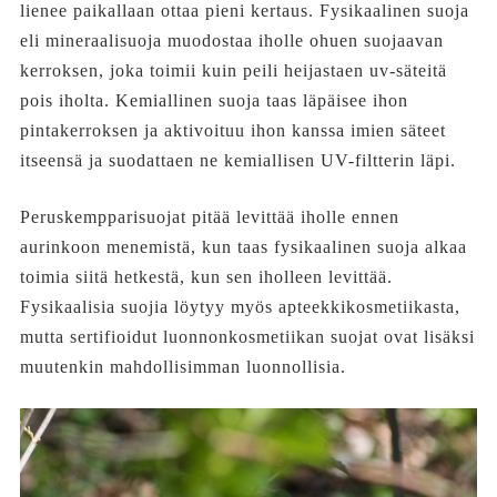
lienee paikallaan ottaa pieni kertaus. Fysikaalinen suoja
eli mineraalisuoja muodostaa iholle ohuen suojaavan
kerroksen, joka toimii kuin peili heijastaen uv-säteitä
pois iholta. Kemiallinen suoja taas läpäisee ihon
pintakerroksen ja aktivoituu ihon kanssa imien säteet
itseensä ja suodattaen ne kemiallisen UV-filtterin läpi.
Peruskempparisuojat pitää levittää iholle ennen
aurinkoon menemistä, kun taas fysikaalinen suoja alkaa
toimia siitä hetkestä, kun sen iholleen levittää.
Fysikaalisia suojia löytyy myös apteekkikosmetiikasta,
mutta sertifioidut luonnonkosmetiikan suojat ovat lisäksi
muutenkin mahdollisimman luonnollisia.