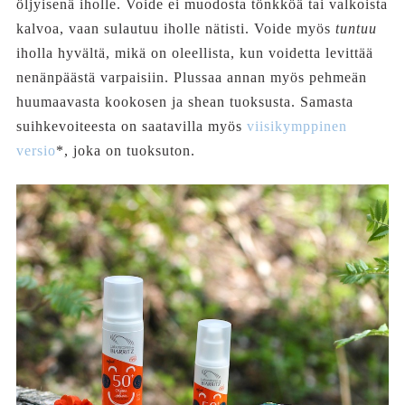
öljyisenä iholle. Voide ei muodosta tönkköä tai valkoista
kalvoa, vaan sulautuu iholle nätisti. Voide myös
tuntuu
iholla hyvältä, mikä on oleellista, kun voidetta levittää
nenänpäästä varpaisiin. Plussaa annan myös pehmeän
huumaavasta kookosen ja shean tuoksusta. Samasta
suihkevoiteesta on saatavilla myös
viisikymppinen
versio
*, joka on tuoksuton.