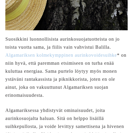
Suosikkini luonnollisista aurinkosuojatuotteista on jo
toista vuotta sama, ja fiilis vain vahvistui Balilla.
Algamariksen kolmekymppinen aurinkovoidesuihke
* on
niin hyvä, että paremman etsimiseen on turha enää
kuluttaa energiaa. Sama purtelo löytyy myös monen
ystäväni rantakassista ja piknikkorista, joten en ole
ainut, joka on vakuuttunut Algamariksen suojan
erinomaisuudesta.
Algamariksessa yhdistyvät ominaisuudet, joita
aurinkosuojalta haluan. Sitä on helppo lisäillä
suihkepullosta, ja voide levittyy samettisena ja hivenen