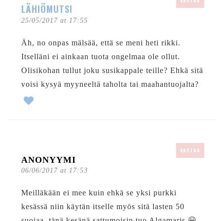
VASTAA
LÄHIÖMUTSI
25/05/2017 at 17:55
Äh, no onpas mälsää, että se meni heti rikki.
Itselläni ei ainkaan tuota ongelmaa ole ollut.
Olisikohan tullut joku susikappale teille? Ehkä sitä
voisi kysyä myyneeltä taholta tai maahantuojalta?
VASTAA
ANONYYMI
06/06/2017 at 17:53
Meilläkään ei mee kuin ehkä se yksi purkki
kesässä niin käytän itselle myös sitä lasten 50
suojaa, tänä kesänä sattumoisin tuo Algamaris 😀