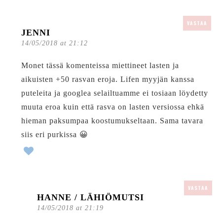
VASTAA
JENNI
14/05/2018 at 21:12
Monet tässä komenteissa miettineet lasten ja
aikuisten +50 rasvan eroja. Lifen myyjän kanssa
puteleita ja googlea selailtuamme ei tosiaan löydetty
muuta eroa kuin että rasva on lasten versiossa ehkä
hieman paksumpaa koostumukseltaan. Sama tavara
siis eri purkissa 😀
VASTAA
HANNE / LÄHIÖMUTSI
14/05/2018 at 21:19