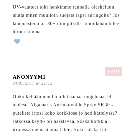
UV-vaatteet toki hankimme rannalla oleskeluun,
mutta miten muulloin suojata lapsi auringolta? Jos
lämpöasteita on 30+ niin pitkillä hihoillahan tulee
hirmu kuuma…
VASTAA
ANONYYMI
24/05/2017 at 21:12
Onko kellään muulla ollut samaa ongelmaa, eli
uudesta Algamaris Aurinkovoide Spray SK30 -
putelista irtosi koko korkkiosa jo heti kättelyssä?
Jatkossa käyttö oli haastavaa, koska korkkia
irrotessa meinasi aina lähteä koko höska irti.