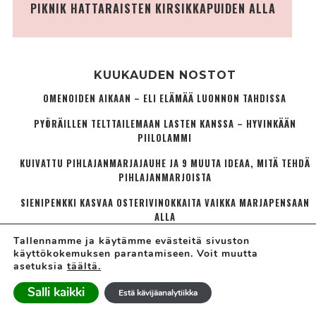
PIKNIK HATTARAISTEN KIRSIKKAPUIDEN ALLA
KUUKAUDEN NOSTOT
OMENOIDEN AIKAAN – ELI ELÄMÄÄ LUONNON TAHDISSA
PYÖRÄILLEN TELTTAILEMAAN LASTEN KANSSA – HYVINKÄÄN
PIILOLAMMI
KUIVATTU PIHLAJANMARJAJAUHE JA 9 MUUTA IDEAA, MITÄ TEHDÄ
PIHLAJANMARJOISTA
SIENIPENKKI KASVAA OSTERIVINOKKAITA VAIKKA MARJAPENSAAN
ALLA
Tallennamme ja käytämme evästeitä sivuston
VAIVIHKAA JUURTUNUT JA KAUPUNGINOSA­IDENTIFIOITUNUT
käyttökokemuksen parantamiseen. Voit muutta
asetuksia
täältä.
Salli kaikki
Estä kävijäanalytiikka