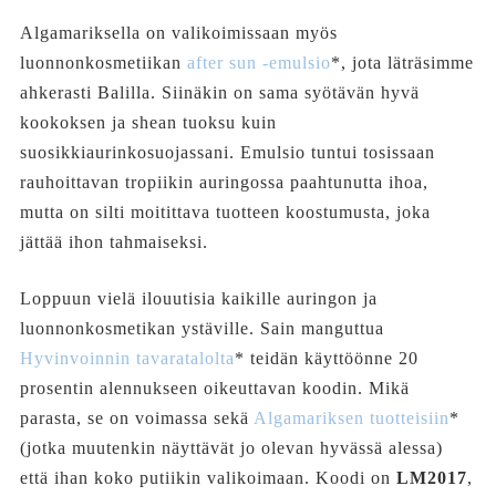
Algamariksella on valikoimissaan myös
luonnonkosmetiikan
after sun -emulsio
*, jota läträsimme
ahkerasti Balilla. Siinäkin on sama syötävän hyvä
kookoksen ja shean tuoksu kuin
suosikkiaurinkosuojassani. Emulsio tuntui tosissaan
rauhoittavan tropiikin auringossa paahtunutta ihoa,
mutta on silti moitittava tuotteen koostumusta, joka
jättää ihon tahmaiseksi.
Loppuun vielä ilouutisia kaikille auringon ja
luonnonkosmetikan ystäville. Sain manguttua
Hyvinvoinnin tavaratalolta
* teidän käyttöönne 20
prosentin alennukseen oikeuttavan koodin. Mikä
parasta, se on voimassa sekä
Algamariksen tuotteisiin
*
(jotka muutenkin näyttävät jo olevan hyvässä alessa)
että ihan koko putiikin valikoimaan. Koodi on
LM2017
,