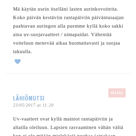
Mä käytän usein itselläni lasten aurinkovoiteita.
Koko päivän kestäviin rantapäiviin päiväntasaajan
paahtavan auringon alla puemme kyllä koko sakki
aina uv-suojavaatteet / uimapaidat. Vähentää
voiteluun menevää aikaa huomattavasti ja suojaa
takuulla.
VASTAA
LÄHIÖMUTSI
23/05/2017 at 11:20
Uv-vaatteet ovat kyllä mainiot rantapäiviin ja
altailla oleiluun. Lapsien rasvaaminen vähän väliä
kun ei ole mitään mielekästä puuhaa (ainakaan