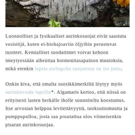
Luonnolliset ja fysikaaliset aurinkosuojat eivät saastuta
vesistöjä, kuten ei-biohajoaviin öljyihin perustuvat
tuotteet. Kemialliset suodattimet voivat kehoon
imeytyessään aiheuttaa hormonitasapainon muutoksia,
mikä etenkin
lapsia auringolta suojatessa on iso juttu
.
Onkin kiva, että omalta suosikkimerkiltä löytyy myös
aurinkovoide lapsille
*. Algamaris kertoo, että niissä on
erityisesti lasten herkälle iholle suunniteltu koostumus.
Itse arvostan helppoa levitettävyyttä, tuoksuttomuutta ja
pumppupulloa, josta saa pruutattua ulos viimeisenkin
pisaran aurinkosuojaa.