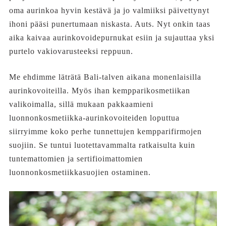
oma aurinkoa hyvin kestävä ja jo valmiiksi päivettynyt
ihoni pääsi punertumaan niskasta. Auts. Nyt onkin taas
aika kaivaa aurinkovoidepurnukat esiin ja sujauttaa yksi
purtelo vakiovarusteeksi reppuun.
Me ehdimme läträtä Bali-talven aikana monenlaisilla
aurinkovoiteilla. Myös ihan kempparikosmetiikan
valikoimalla, sillä mukaan pakkaamieni
luonnonkosmetiikka-aurinkovoiteiden loputtua
siirryimme koko perhe tunnettujen kempparifirmojen
suojiin. Se tuntui luotettavammalta ratkaisulta kuin
tuntemattomien ja sertifioimattomien
luonnonkosmetiikkasuojien ostaminen.