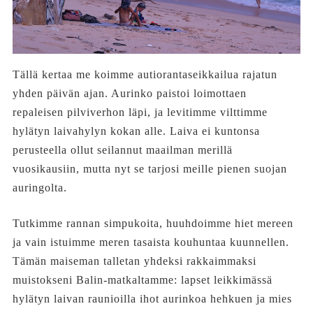
Tällä kertaa me koimme autiorantaseikkailua rajatun
yhden päivän ajan. Aurinko paistoi loimottaen
repaleisen pilviverhon läpi, ja levitimme vilttimme
hylätyn laivahylyn kokan alle. Laiva ei kuntonsa
perusteella ollut seilannut maailman merillä
vuosikausiin, mutta nyt se tarjosi meille pienen suojan
auringolta.
Tutkimme rannan simpukoita, huuhdoimme hiet mereen
ja vain istuimme meren tasaista kouhuntaa kuunnellen.
Tämän maiseman talletan yhdeksi rakkaimmaksi
muistokseni Balin-matkaltamme: lapset leikkimässä
hylätyn laivan raunioilla ihot aurinkoa hehkuen ja mies