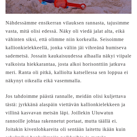
Nähdessämme ensikerran vilauksen rannasta, tajusimme
vasta, mitä olisi edessä. Näky oli viedä jalat alta, eikä
vähinten siksi, että olimme niin korkealla. Seisoimme
kallionkielekkeellä, jonka väliin jäi vihreänä humiseva
sademetsä. Jossain kaukaisuudessa alhaalla näkyi viipale
valkoista hiekkarantaa, josta alkoi horisonttiin jatkuva
meri. Ranta oli pitkä, kalliolta katsellessa sen loppua ei
näkynyt oikealla eikä vasemmalla.
Jos tahdoimme päästä rannalle, meidän olisi kuljettava
tästä: jyrkkänä alaspäin viettävän kallionkielekkeen ja
villinä kasvavan metsän läpi. Joillekin Uluwatun
rannoille johtaa rakennetut portaat, mutta täällä ei.
Joitakin kivenlohkareita oli sentään laitettu ikään kuin