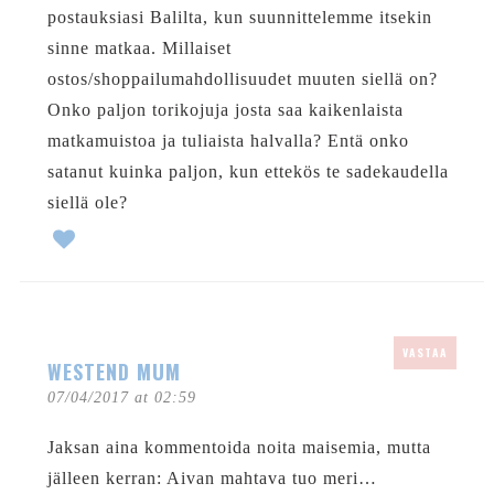
postauksiasi Balilta, kun suunnittelemme itsekin
sinne matkaa. Millaiset
ostos/shoppailumahdollisuudet muuten siellä on?
Onko paljon torikojuja josta saa kaikenlaista
matkamuistoa ja tuliaista halvalla? Entä onko
satanut kuinka paljon, kun ettekös te sadekaudella
siellä ole?
VASTAA
WESTEND MUM
07/04/2017 at 02:59
Jaksan aina kommentoida noita maisemia, mutta
jälleen kerran: Aivan mahtava tuo meri…