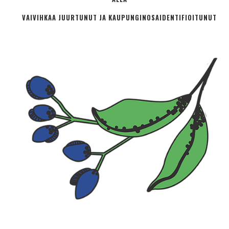
VAIVIHKAA JUURTUNUT JA KAUPUNGINOSA­IDENTIFIOITUNUT