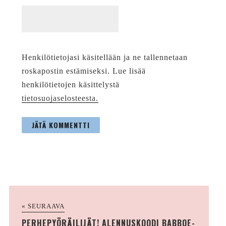
Henkilötietojasi käsitellään ja ne tallennetaan
roskapostin estämiseksi. Lue lisää
henkilötietojen käsittelystä
tietosuojaselosteesta.
« SEURAAVA
PERHEPYÖRÄILIJÄT! ALENNUSKOODI BABBOE-