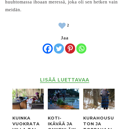
huuhtomassa ihoaan meressä, joka oli sen hetken vain
meidän.
2
Jaa
LISÄÄ LUETTAVAA
KUINKA
KOTI-
KURAHOUSU
VUOKRATA
IKÄVÄÄ JA
TON JA