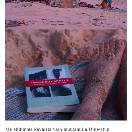
Me ehdimme käväistä vain muutamilla Uluwatun