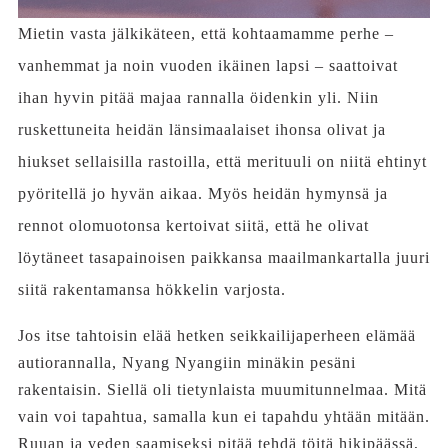
Mietin vasta jälkikäteen, että kohtaamamme perhe –
vanhemmat ja noin vuoden ikäinen lapsi – saattoivat
ihan hyvin pitää majaa rannalla öidenkin yli. Niin
ruskettuneita heidän länsimaalaiset ihonsa olivat ja
hiukset sellaisilla rastoilla, että merituuli on niitä ehtinyt
pyöritellä jo hyvän aikaa. Myös heidän hymynsä ja
rennot olomuotonsa kertoivat siitä, että he olivat
löytäneet tasapainoisen paikkansa maailmankartalla juuri
siitä rakentamansa hökkelin varjosta.
Jos itse tahtoisin elää hetken seikkailijaperheen elämää
autiorannalla, Nyang Nyangiin minäkin pesäni
rakentaisin. Siellä oli tietynlaista muumitunnelmaa. Mitä
vain voi tapahtua, samalla kun ei tapahdu yhtään mitään.
Ruuan ja veden saamiseksi pitää tehdä töitä hikipäässä,