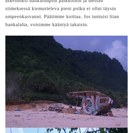
askelmiksi hankalimpiin paikkoihin ja metsän
siimeksessä kiemurteleva pieni polku ei ollut täysin
umpeenkasvanut. Päätimme koittaa. Jos tuntuisi liian
hankalalta, voisimme kääntyä takaisin.