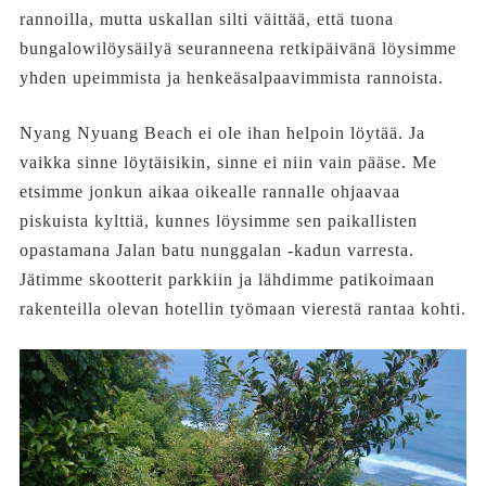
rannoilla, mutta uskallan silti väittää, että tuona
bungalowilöysäilyä seuranneena retkipäivänä löysimme
yhden upeimmista ja henkeäsalpaavimmista rannoista.
Nyang Nyuang Beach ei ole ihan helpoin löytää. Ja
vaikka sinne löytäisikin, sinne ei niin vain pääse. Me
etsimme jonkun aikaa oikealle rannalle ohjaavaa
piskuista kylttiä, kunnes löysimme sen paikallisten
opastamana Jalan batu nunggalan -kadun varresta.
Jätimme skootterit parkkiin ja lähdimme patikoimaan
rakenteilla olevan hotellin työmaan vierestä rantaa kohti.