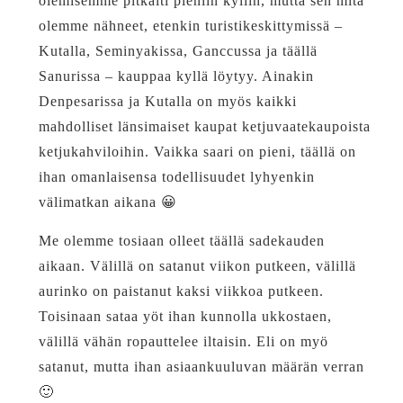
olemisemme pitkälti pieniin kyliin, mutta sen mitä
olemme nähneet, etenkin turistikeskittymissä –
Kutalla, Seminyakissa, Ganccussa ja täällä
Sanurissa – kauppaa kyllä löytyy. Ainakin
Denpesarissa ja Kutalla on myös kaikki
mahdolliset länsimaiset kaupat ketjuvaatekaupoista
ketjukahviloihin. Vaikka saari on pieni, täällä on
ihan omanlaisensa todellisuudet lyhyenkin
välimatkan aikana 😀
Me olemme tosiaan olleet täällä sadekauden
aikaan. Välillä on satanut viikon putkeen, välillä
aurinko on paistanut kaksi viikkoa putkeen.
Toisinaan sataa yöt ihan kunnolla ukkostaen,
välillä vähän ropauttelee iltaisin. Eli on myö
satanut, mutta ihan asiaankuuluvan määrän verran
🙂