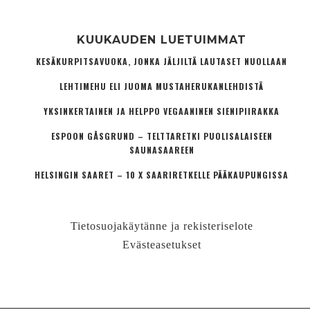
KUUKAUDEN LUETUIMMAT
KESÄKURPITSAVUOKA, JONKA JÄLJILTÄ LAUTASET NUOLLAAN
LEHTIMEHU ELI JUOMA MUSTAHERUKANLEHDISTÄ
YKSINKERTAINEN JA HELPPO VEGAANINEN SIENIPIIRAKKA
ESPOON GÅSGRUND – TELTTARETKI PUOLISALAISEEN
SAUNASAAREEN
HELSINGIN SAARET – 10 X SAARIRETKELLE PÄÄKAUPUNGISSA
Tietosuojakäytänne ja rekisteriselote
Evästeasetukset