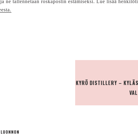
 ja ne tallennetaan roskapostin estämiseksi. Lue lisää henkilöt
eesta.
KYRÖ DISTILLERY – KYLÄ
VAL
Ä LUONNON