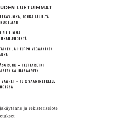
UDEN LUETUIMMAT
ITSAVUOKA, JONKA JÄLJILTÄ
 NUOLLAAN
U ELI JUOMA
UKANLEHDISTÄ
TAINEN JA HELPPO VEGAANINEN
AKKA
ÅSGRUND – TELTTARETKI
AISEEN SAUNASAAREEN
 SAARET – 10 X SAARIRETKELLE
NGISSA
jakäytänne ja rekisteriselote
etukset