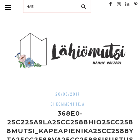
SEARCH
20/08/2017
EI KOMMENTTEJA
368E0-
25C225A9LA25CC2588HIO25CC258
8MUTSI_KAPEAPIENIKA25CC2588Y
TA25CC2588VA25CC2588SISUSTUS