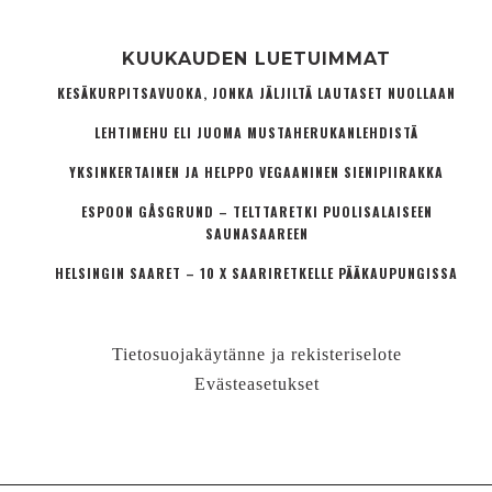
KUUKAUDEN LUETUIMMAT
KESÄKURPITSAVUOKA, JONKA JÄLJILTÄ LAUTASET NUOLLAAN
LEHTIMEHU ELI JUOMA MUSTAHERUKANLEHDISTÄ
YKSINKERTAINEN JA HELPPO VEGAANINEN SIENIPIIRAKKA
ESPOON GÅSGRUND – TELTTARETKI PUOLISALAISEEN
SAUNASAAREEN
HELSINGIN SAARET – 10 X SAARIRETKELLE PÄÄKAUPUNGISSA
Tietosuojakäytänne ja rekisteriselote
Evästeasetukset