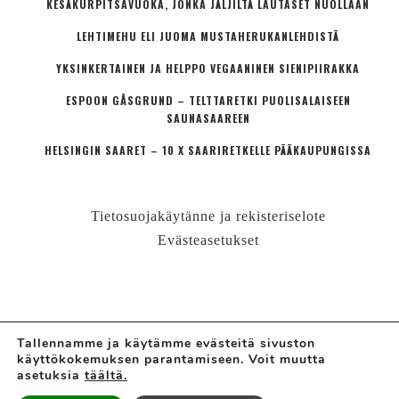
KESÄKURPITSAVUOKA, JONKA JÄLJILTÄ LAUTASET NUOLLAAN
LEHTIMEHU ELI JUOMA MUSTAHERUKANLEHDISTÄ
YKSINKERTAINEN JA HELPPO VEGAANINEN SIENIPIIRAKKA
ESPOON GÅSGRUND – TELTTARETKI PUOLISALAISEEN
SAUNASAAREEN
HELSINGIN SAARET – 10 X SAARIRETKELLE PÄÄKAUPUNGISSA
Tietosuojakäytänne ja rekisteriselote
Evästeasetukset
Tallennamme ja käytämme evästeitä sivuston
käyttökokemuksen parantamiseen. Voit muutta
© LÄHIÖMUTSI | HANNE VALTARI
asetuksia
täältä.