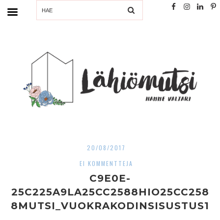
SEARCH
20/08/2017
EI KOMMENTTEJA
C9E0E-
25C225A9LA25CC2588HIO25CC258
8MUTSI_VUOKRAKODINSISUSTUS1